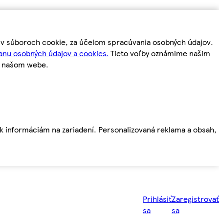
m v súboroch cookie, za účelom spracúvania osobných údajov.
anu osobných údajov a cookies.
Tieto voľby oznámime našim
a našom webe.
ť k informáciám na zariadení. Personalizovaná reklama a obsah,
Prihlásiť
Zaregistrovať
sa
sa