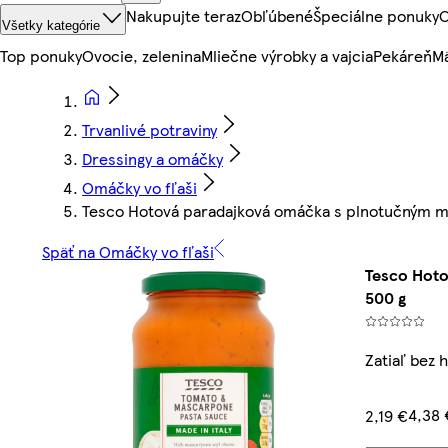
Nakupujte teraz
Obľúbené
Špeciálne ponuky
O
Všetky kategórie
Top ponuky
Ovocie, zelenina
Mliečne výrobky a vajcia
Pekáreň
Mä
Trvanlivé potraviny
Dressingy a omáčky
Omáčky vo fľaši
Tesco Hotová paradajková omáčka s plnotučným m
Späť na Omáčky vo fľaši
Tesco Hot
500 g
Zatiaľ bez 
4,38 
2,19 €