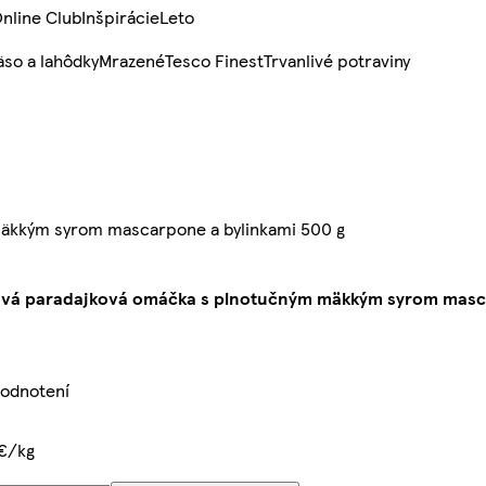
nline Club
Inšpirácie
Leto
so a lahôdky
Mrazené
Tesco Finest
Trvanlivé potraviny
äkkým syrom mascarpone a bylinkami 500 g
ová paradajková omáčka s plnotučným mäkkým syrom masc
hodnotení
€/kg