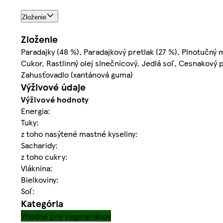
Zloženie
Zloženie
Paradajky (48 %), Paradajkový pretlak (27 %), Plnotučný
Cukor, Rastlinný olej slnečnicový, Jedlá soľ, Cesnakový pr
Zahusťovadlo (xantánová guma)
Výživové údaje
Výživové hodnoty
Energia:
Tuky:
z toho nasýtené mastné kyseliny:
Sacharidy:
z toho cukry:
Vláknina:
Bielkoviny:
Soľ:
Kategória
Vhodné pre vegetariánov