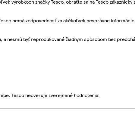
ľvek výrobkoch značky Tesco, obráťte sa na Tesco zákaznícky 
, Tesco nemá zodpovednosť za akékoľvek nesprávne informácie
bu, a nesmú byť reprodukované žiadnym spôsobom bez predch
webe. Tesco neoveruje zverejnené hodnotenia.