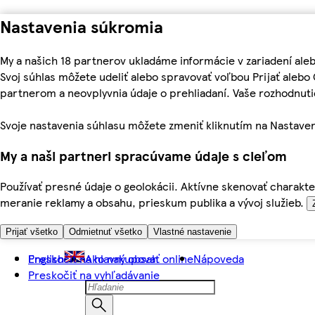
Nastavenia súkromia
My a našich 18 partnerov ukladáme informácie v zariadení ale
Svoj súhlas môžete udeliť alebo spravovať voľbou Prijať aleb
partnerom a neovplyvnia údaje o prehliadaní. Vaše rozhodnu
Svoje nastavenia súhlasu môžete zmeniť kliknutím na Nastaven
My a naši partneri spracúvame údaje s cieľom
Používať presné údaje o geolokácii. Aktívne skenovať charakter
meranie reklamy a obsahu, prieskum publika a vývoj služieb.
Prijať všetko
Odmietnuť všetko
Vlastné nastavenie
Preskočiť na hlavný obsah
English
Ako nakupovať online
Nápoveda
Preskočiť na vyhľadávanie