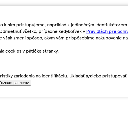
bo k nim pristupujeme, napríklad k jedinečným identifikátoro
o Odmietnuť všetko, prípadne kedykoľvek v
Pravidlách pre ochr
tie však zmení spôsob, akým vám prispôsobíme nakupovanie n
ia cookies v pätičke stránky.
istiky zariadenia na identifikáciu. Ukladať a/alebo pristupova
Zoznam partnerov