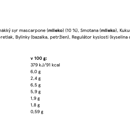
 mäkký syr mascarpone (
mlieko
) (10 %), Smotana (
mlieko
), Kuk
etlak, Bylinky (bazalka, petržlen), Regulátor kyslosti (kyselina 
v 100 g:
379 kJ/91 kcal
6,0 g
2,4 g
6,5 g
5,9 g
1,9 g
1,8 g
0,59 g