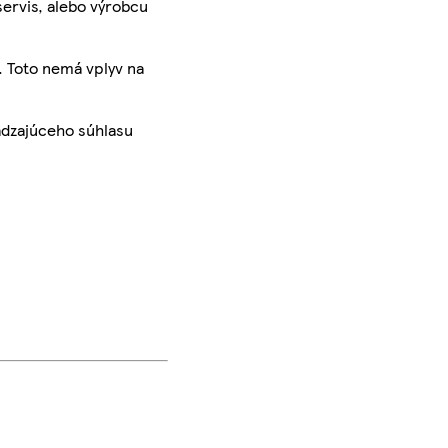
servis, alebo výrobcu
. Toto nemá vplyv na
ádzajúceho súhlasu