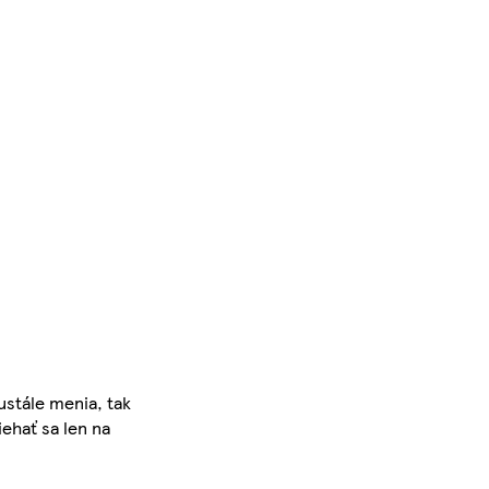
ustále menia, tak
iehať sa len na