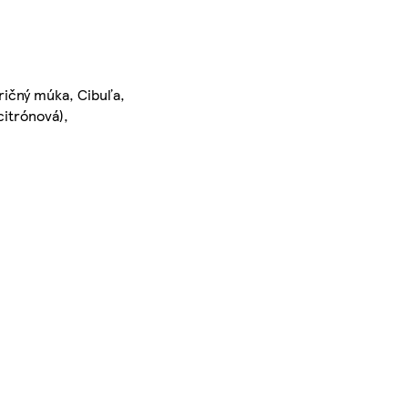
uričný múka, Cibuľa,
citrónová),