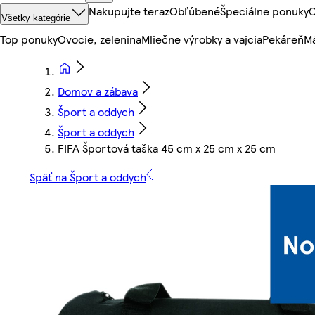
Nakupujte teraz
Obľúbené
Špeciálne ponuky
O
Všetky kategórie
Top ponuky
Ovocie, zelenina
Mliečne výrobky a vajcia
Pekáreň
Mä
Domov a zábava
Šport a oddych
Šport a oddych
FIFA Športová taška 45 cm x 25 cm x 25 cm
Späť na Šport a oddych