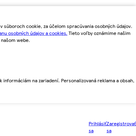
m v súboroch cookie, za účelom spracúvania osobných údajov.
anu osobných údajov a cookies.
Tieto voľby oznámime našim
a našom webe.
ť k informáciám na zariadení. Personalizovaná reklama a obsah,
Prihlásiť
Zaregistrovať
sa
sa