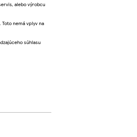
servis, alebo výrobcu
. Toto nemá vplyv na
ádzajúceho súhlasu