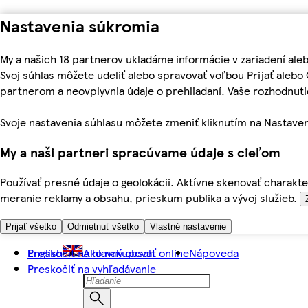
Nastavenia súkromia
My a našich 18 partnerov ukladáme informácie v zariadení ale
Svoj súhlas môžete udeliť alebo spravovať voľbou Prijať aleb
partnerom a neovplyvnia údaje o prehliadaní. Vaše rozhodnu
Svoje nastavenia súhlasu môžete zmeniť kliknutím na Nastaven
My a naši partneri spracúvame údaje s cieľom
Používať presné údaje o geolokácii. Aktívne skenovať charakter
meranie reklamy a obsahu, prieskum publika a vývoj služieb.
Prijať všetko
Odmietnuť všetko
Vlastné nastavenie
Preskočiť na hlavný obsah
English
Ako nakupovať online
Nápoveda
Preskočiť na vyhľadávanie