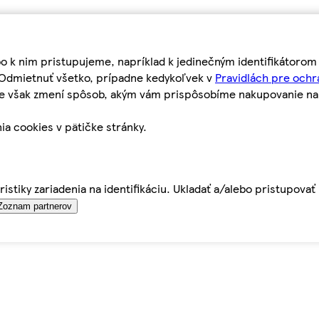
bo k nim pristupujeme, napríklad k jedinečným identifikátoro
o Odmietnuť všetko, prípadne kedykoľvek v
Pravidlách pre ochr
tie však zmení spôsob, akým vám prispôsobíme nakupovanie n
ia cookies v pätičke stránky.
istiky zariadenia na identifikáciu. Ukladať a/alebo pristupova
Zoznam partnerov