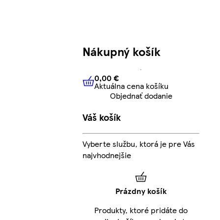
Nákupný košík
0,00 €
Aktuálna cena košíku
0,00 €
Aktuálna cena košíku
Objednať dodanie
Váš košík
Vyberte službu, ktorá je pre Vás
najvhodnejšie
Prázdny košík
Produkty, ktoré pridáte do