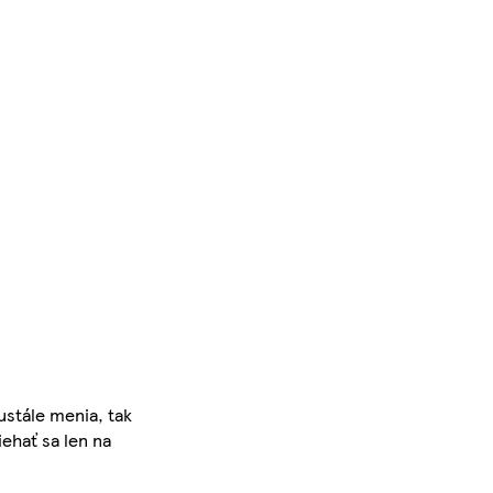
ustále menia, tak
iehať sa len na