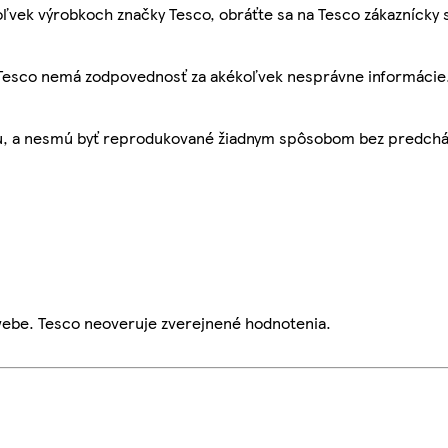
ľvek výrobkoch značky Tesco, obráťte sa na Tesco zákaznícky 
, Tesco nemá zodpovednosť za akékoľvek nesprávne informácie
bu, a nesmú byť reprodukované žiadnym spôsobom bez predch
webe. Tesco neoveruje zverejnené hodnotenia.