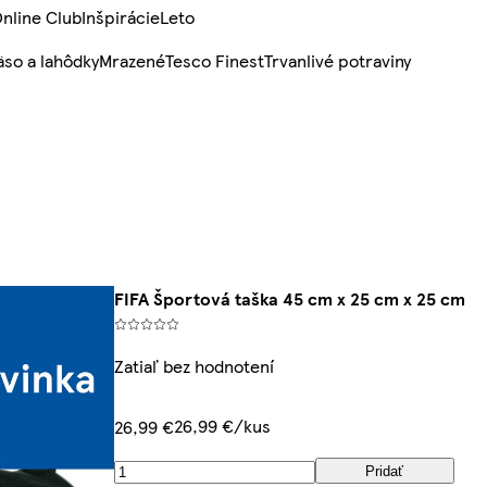
nline Club
Inšpirácie
Leto
so a lahôdky
Mrazené
Tesco Finest
Trvanlivé potraviny
FIFA Športová taška 45 cm x 25 cm x 25 cm
Zatiaľ bez hodnotení
26,99 €/kus
26,99 €
Pridať