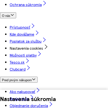
Ochrana súkromia
O nás
Prístupnosť
Kde dovážame
Poplatok za službu
Nastavenia cookies
Možnosti platby
Tesco.sk
Clubcard
Pred prvým nákupom
Ako nakupovať
Nastavenia súkromia
Registrácia
Objednanie doručenia