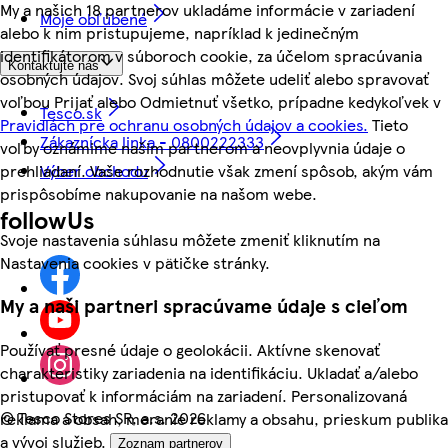
My a našich 18 partnerov ukladáme informácie v zariadení
Moje obľúbené
alebo k nim pristupujeme, napríklad k jedinečným
identifikátorom v súboroch cookie, za účelom spracúvania
Kontaktujte nás
osobných údajov. Svoj súhlas môžete udeliť alebo spravovať
voľbou Prijať alebo Odmietnuť všetko, prípadne kedykoľvek v
Tesco.sk
Pravidlách pre ochranu osobných údajov a cookies.
Tieto
Zákaznícka linka - 0800222333
voľby oznámime našim partnerom a neovplyvnia údaje o
prehliadaní. Vaše rozhodnutie však zmení spôsob, akým vám
Výber obchodu
prispôsobíme nakupovanie na našom webe.
followUs
Svoje nastavenia súhlasu môžete zmeniť kliknutím na
Nastavenia cookies v pätičke stránky.
My a naši partneri spracúvame údaje s cieľom
Používať presné údaje o geolokácii. Aktívne skenovať
charakteristiky zariadenia na identifikáciu. Ukladať a/alebo
pristupovať k informáciám na zariadení. Personalizovaná
©
Tesco Stores SR, a.s. 2026
reklama a obsah, meranie reklamy a obsahu, prieskum publika
a vývoj služieb.
Zoznam partnerov