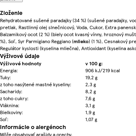
Zloženie
Rehydratované sušené paradajky (34 %) (sušené paradajky, vod
pretlak, Rastlinný olej slnečnicový, Voda, Cukor, Extra panenský
Balzamikový ocot (2 %) (biely ocot kvasný vínny, hroznový mušt)
%), Soľ, Syr Parmigiano Reggiano (
mlieko
) (1 %), Cesnakový pre
Regulátor kyslosti (kyselina mliečna), Antioxidant (kyselina as
Výživové údaje
Výživové hodnoty
v 100 g:
Energia:
906 kJ/219 kcal
Tuky:
19,2 g
z toho nasýtené mastné kyseliny:
2,3 g
Sacharidy:
8,2 g
z toho cukry:
7,6 g
Vláknina:
3,1 g
Bielkoviny:
1,9 g
Soľ:
1,07 g
Informácie o alergénoch
Môže obsahovať arašidy a orechy.