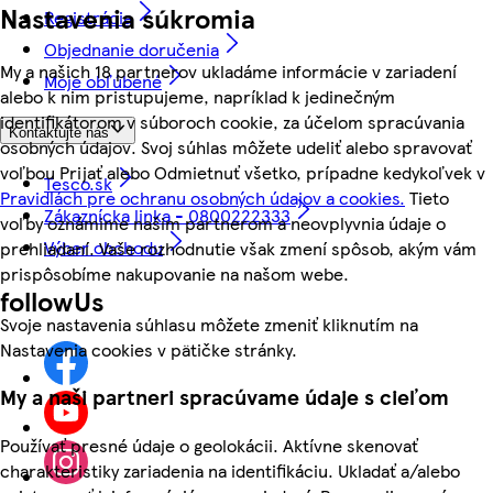
Nastavenia súkromia
Registrácia
Objednanie doručenia
My a našich 18 partnerov ukladáme informácie v zariadení
Moje obľúbené
alebo k nim pristupujeme, napríklad k jedinečným
identifikátorom v súboroch cookie, za účelom spracúvania
Kontaktujte nás
osobných údajov. Svoj súhlas môžete udeliť alebo spravovať
voľbou Prijať alebo Odmietnuť všetko, prípadne kedykoľvek v
Tesco.sk
Pravidlách pre ochranu osobných údajov a cookies.
Tieto
Zákaznícka linka - 0800222333
voľby oznámime našim partnerom a neovplyvnia údaje o
Výber obchodu
prehliadaní. Vaše rozhodnutie však zmení spôsob, akým vám
prispôsobíme nakupovanie na našom webe.
followUs
Svoje nastavenia súhlasu môžete zmeniť kliknutím na
Nastavenia cookies v pätičke stránky.
My a naši partneri spracúvame údaje s cieľom
Používať presné údaje o geolokácii. Aktívne skenovať
charakteristiky zariadenia na identifikáciu. Ukladať a/alebo