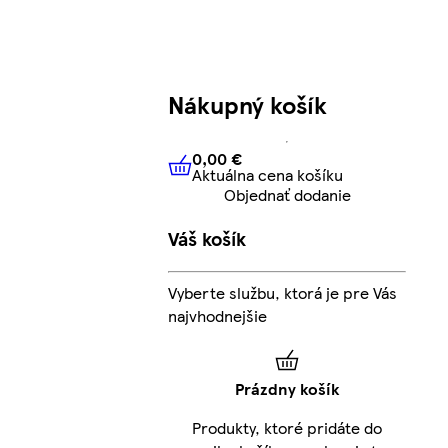
Nákupný košík
0,00 €
Aktuálna cena košíku
0,00 €
Aktuálna cena košíku
Objednať dodanie
Váš košík
Vyberte službu, ktorá je pre Vás
najvhodnejšie
Prázdny košík
Produkty, ktoré pridáte do