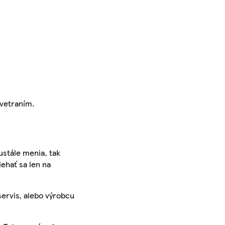
 vetraním.
ustále menia, tak
iehať sa len na
servis, alebo výrobcu