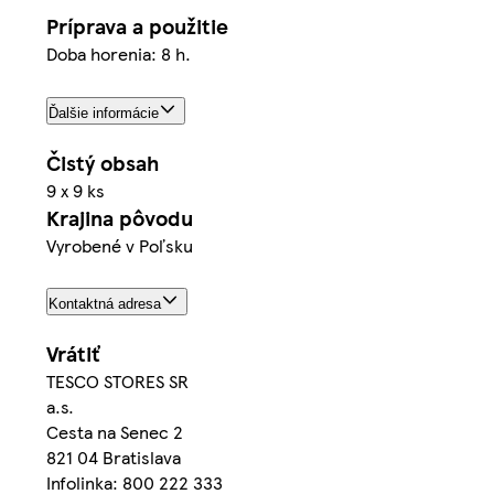
Príprava a použitie
Doba horenia: 8 h.
Ďalšie informácie
Čistý obsah
9 x 9 ks
Krajina pôvodu
Vyrobené v Poľsku
Kontaktná adresa
Vrátiť
TESCO STORES SR
a.s.
Cesta na Senec 2
821 04 Bratislava
Infolinka: 800 222 333