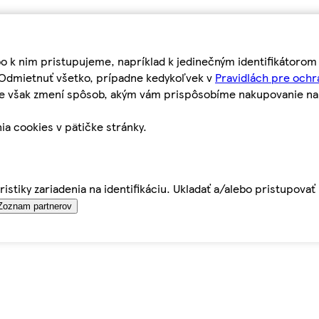
bo k nim pristupujeme, napríklad k jedinečným identifikátoro
o Odmietnuť všetko, prípadne kedykoľvek v
Pravidlách pre ochr
tie však zmení spôsob, akým vám prispôsobíme nakupovanie n
ia cookies v pätičke stránky.
istiky zariadenia na identifikáciu. Ukladať a/alebo pristupova
Zoznam partnerov