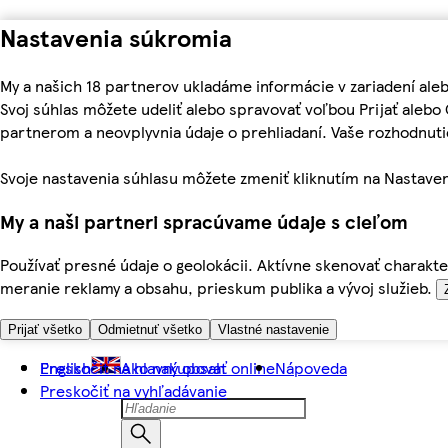
Nastavenia súkromia
My a našich 18 partnerov ukladáme informácie v zariadení ale
Svoj súhlas môžete udeliť alebo spravovať voľbou Prijať aleb
partnerom a neovplyvnia údaje o prehliadaní. Vaše rozhodnu
Svoje nastavenia súhlasu môžete zmeniť kliknutím na Nastaven
My a naši partneri spracúvame údaje s cieľom
Používať presné údaje o geolokácii. Aktívne skenovať charakter
meranie reklamy a obsahu, prieskum publika a vývoj služieb.
Prijať všetko
Odmietnuť všetko
Vlastné nastavenie
Preskočiť na hlavný obsah
English
Ako nakupovať online
Nápoveda
Preskočiť na vyhľadávanie