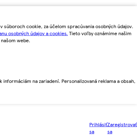
m v súboroch cookie, za účelom spracúvania osobných údajov.
anu osobných údajov a cookies.
Tieto voľby oznámime našim
a našom webe.
ť k informáciám na zariadení. Personalizovaná reklama a obsah,
Prihlásiť
Zaregistrovať
sa
sa