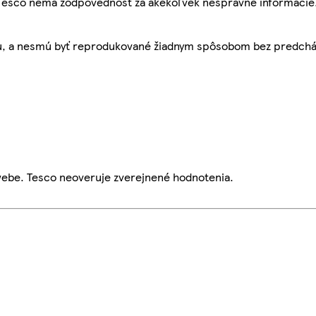
, Tesco nemá zodpovednosť za akékoľvek nesprávne informácie
bu, a nesmú byť reprodukované žiadnym spôsobom bez predch
webe. Tesco neoveruje zverejnené hodnotenia.