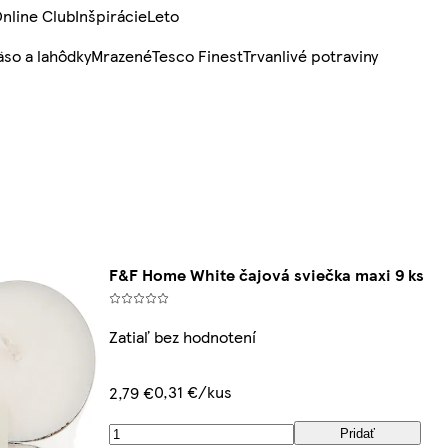
nline Club
Inšpirácie
Leto
so a lahôdky
Mrazené
Tesco Finest
Trvanlivé potraviny
F&F Home White čajová sviečka maxi 9 ks
Zatiaľ bez hodnotení
0,31 €/kus
2,79 €
Pridať