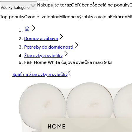
Nakupujte teraz
Obľúbené
Špeciálne ponuky
O
Všetky kategórie
Top ponuky
Ovocie, zelenina
Mliečne výrobky a vajcia
Pekáreň
Mä
Domov a zábava
Potreby do domácnosti
Žiarovky a sviečky
F&F Home White čajová sviečka maxi 9 ks
Späť na Žiarovky a sviečky