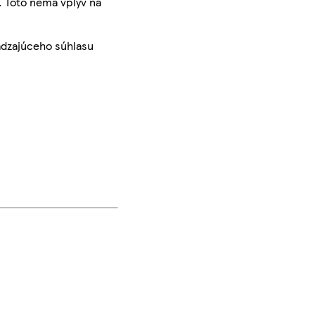
. Toto nemá vplyv na
ádzajúceho súhlasu