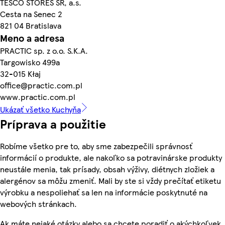
TESCO STORES SR, a.s.
Cesta na Senec 2
821 04 Bratislava
Meno a adresa
PRACTIC sp. z o.o. S.K.A.
Targowisko 499a
32-015 Kłaj
office@practic.com.pl
www.practic.com.pl
Ukázať všetko Kuchyňa
Príprava a použitie
Robíme všetko pre to, aby sme zabezpečili správnosť
informácií o produkte, ale nakoľko sa potravinárske produkty
neustále menia, tak prísady, obsah výživy, diétnych zložiek a
alergénov sa môžu zmeniť. Mali by ste si vždy prečítať etiketu
výrobku a nespoliehať sa len na informácie poskytnuté na
webových stránkach.
Ak máte nejaké otázky alebo sa chcete poradiť o akýchkoľvek