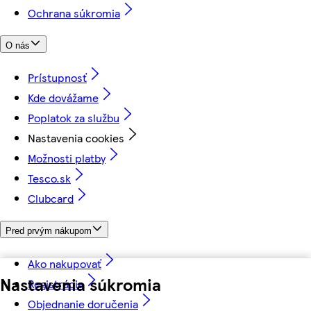
Ochrana súkromia
O nás
Prístupnosť
Kde dovážame
Poplatok za službu
Nastavenia cookies
Možnosti platby
Tesco.sk
Clubcard
Pred prvým nákupom
Ako nakupovať
Nastavenia súkromia
Registrácia
Objednanie doručenia