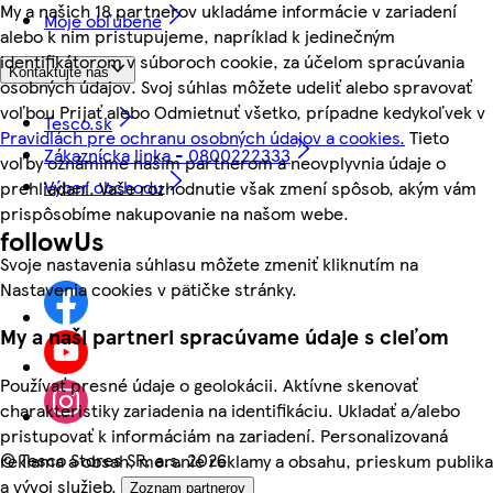
My a našich 18 partnerov ukladáme informácie v zariadení
Moje obľúbené
alebo k nim pristupujeme, napríklad k jedinečným
identifikátorom v súboroch cookie, za účelom spracúvania
Kontaktujte nás
osobných údajov. Svoj súhlas môžete udeliť alebo spravovať
voľbou Prijať alebo Odmietnuť všetko, prípadne kedykoľvek v
Tesco.sk
Pravidlách pre ochranu osobných údajov a cookies.
Tieto
Zákaznícka linka - 0800222333
voľby oznámime našim partnerom a neovplyvnia údaje o
Výber obchodu
prehliadaní. Vaše rozhodnutie však zmení spôsob, akým vám
prispôsobíme nakupovanie na našom webe.
followUs
Svoje nastavenia súhlasu môžete zmeniť kliknutím na
Nastavenia cookies v pätičke stránky.
My a naši partneri spracúvame údaje s cieľom
Používať presné údaje o geolokácii. Aktívne skenovať
charakteristiky zariadenia na identifikáciu. Ukladať a/alebo
pristupovať k informáciám na zariadení. Personalizovaná
©
Tesco Stores SR, a.s. 2026
reklama a obsah, meranie reklamy a obsahu, prieskum publika
a vývoj služieb.
Zoznam partnerov