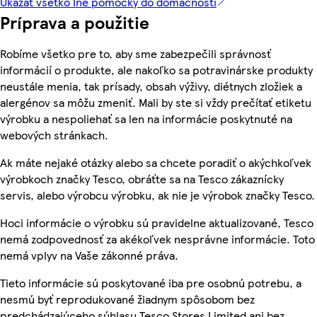
Ukázať všetko Iné pomôcky do domácnosti
Príprava a použitie
Robíme všetko pre to, aby sme zabezpečili správnosť
informácií o produkte, ale nakoľko sa potravinárske produkty
neustále menia, tak prísady, obsah výživy, diétnych zložiek a
alergénov sa môžu zmeniť. Mali by ste si vždy prečítať etiketu
výrobku a nespoliehať sa len na informácie poskytnuté na
webových stránkach.
Ak máte nejaké otázky alebo sa chcete poradiť o akýchkoľvek
výrobkoch značky Tesco, obráťte sa na Tesco zákaznícky
servis, alebo výrobcu výrobku, ak nie je výrobok značky Tesco.
Hoci informácie o výrobku sú pravidelne aktualizované, Tesco
nemá zodpovednosť za akékoľvek nesprávne informácie. Toto
nemá vplyv na Vaše zákonné práva.
Tieto informácie sú poskytované iba pre osobnú potrebu, a
nesmú byť reprodukované žiadnym spôsobom bez
predchádzajúceho súhlasu Tesco Stores Limited ani bez