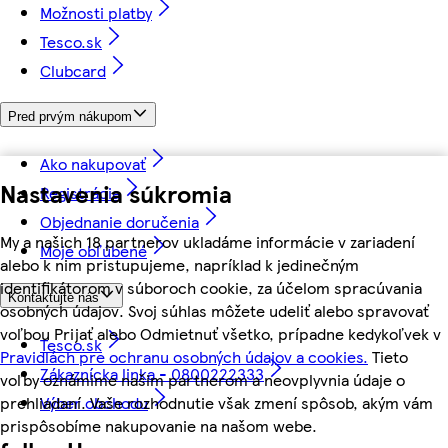
Možnosti platby
Tesco.sk
Clubcard
Pred prvým nákupom
Ako nakupovať
Nastavenia súkromia
Registrácia
Objednanie doručenia
My a našich 18 partnerov ukladáme informácie v zariadení
Moje obľúbené
alebo k nim pristupujeme, napríklad k jedinečným
identifikátorom v súboroch cookie, za účelom spracúvania
Kontaktujte nás
osobných údajov. Svoj súhlas môžete udeliť alebo spravovať
voľbou Prijať alebo Odmietnuť všetko, prípadne kedykoľvek v
Tesco.sk
Pravidlách pre ochranu osobných údajov a cookies.
Tieto
Zákaznícka linka - 0800222333
voľby oznámime našim partnerom a neovplyvnia údaje o
Výber obchodu
prehliadaní. Vaše rozhodnutie však zmení spôsob, akým vám
prispôsobíme nakupovanie na našom webe.