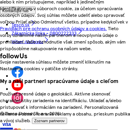
alebo k nim pristupujeme, napríklad k jedinečným
identifikátorom v súboroch cookie, za účelom spracúvania
Kontaktujte nás
osobných údajov. Svoj súhlas môžete udeliť alebo spravovať
voľbou Prijať alebo Odmietnuť všetko, prípadne kedykoľvek v
Tesco.sk
Pravidlách pre ochranu osobných údajov a cookies.
Tieto
Zákaznícka linka - 0800222333
voľby oznámime našim partnerom a neovplyvnia údaje o
Výber obchodu
prehliadaní. Vaše rozhodnutie však zmení spôsob, akým vám
prispôsobíme nakupovanie na našom webe.
followUs
Svoje nastavenia súhlasu môžete zmeniť kliknutím na
Nastavenia cookies v pätičke stránky.
My a naši partneri spracúvame údaje s cieľom
Používať presné údaje o geolokácii. Aktívne skenovať
charakteristiky zariadenia na identifikáciu. Ukladať a/alebo
pristupovať k informáciám na zariadení. Personalizovaná
©
Tesco Stores SR, a.s. 2026
reklama a obsah, meranie reklamy a obsahu, prieskum publika
a vývoj služieb.
Zoznam partnerov