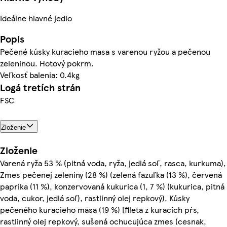
Ideálne hlavné jedlo
Popis
Pečené kúsky kuracieho masa s varenou ryžou a pečenou
zeleninou. Hotový pokrm.
Veľkosť balenia: 0.4kg
Logá tretích strán
FSC
Zloženie
Zloženie
Varená ryža 53 % (pitná voda, ryža, jedlá soľ, rasca, kurkuma),
Zmes pečenej zeleniny (28 %) (zelená fazuľka (13 %), červená
paprika (11 %), konzervovaná kukurica (1, 7 %) (kukurica, pitná
voda, cukor, jedlá soľ), rastlinný olej repkový), Kúsky
pečeného kuracieho mäsa (19 %) [fileta z kuracích pŕs,
rastlinný olej repkový, sušená ochucujúca zmes (cesnak,