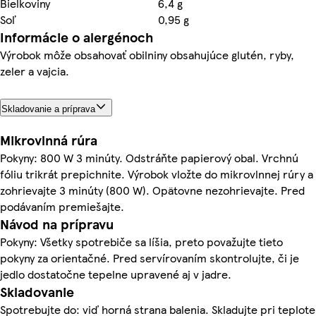
Bielkoviny
6,4 g
Soľ
0,95 g
Informácie o alergénoch
Výrobok môže obsahovať obilniny obsahujúce glutén, ryby,
zeler a vajcia.
Skladovanie a príprava
Mikrovlnná rúra
Pokyny: 800 W 3 minúty. Odstráňte papierový obal. Vrchnú
fóliu trikrát prepichnite. Výrobok vložte do mikrovlnnej rúry a
zohrievajte 3 minúty (800 W). Opätovne nezohrievajte. Pred
podávaním premiešajte.
Návod na prípravu
Pokyny: Všetky spotrebiče sa líšia, preto považujte tieto
pokyny za orientačné. Pred servírovaním skontrolujte, či je
jedlo dostatočne tepelne upravené aj v jadre.
Skladovanie
Spotrebujte do: viď horná strana balenia. Skladujte pri teplote