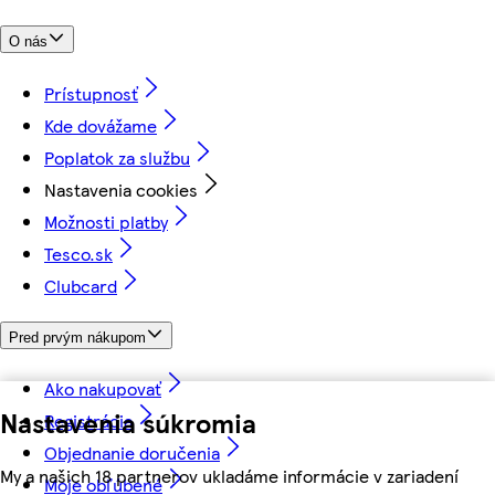
O nás
Prístupnosť
Kde dovážame
Poplatok za službu
Nastavenia cookies
Možnosti platby
Tesco.sk
Clubcard
Pred prvým nákupom
Ako nakupovať
Nastavenia súkromia
Registrácia
Objednanie doručenia
My a našich 18 partnerov ukladáme informácie v zariadení
Moje obľúbené