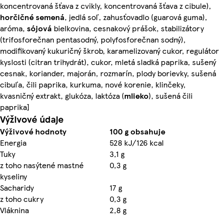
koncentrovaná šťava z cvikly, koncentrovaná šťava z cibule),
horčičné semená
, jedlá soľ, zahusťovadlo (guarová guma),
aróma,
sójová
bielkovina, cesnakový prášok, stabilizátory
(trifosforečnan pentasodný, polyfosforečnan sodný),
modifikovaný kukuričný škrob, karamelizovaný cukor, regulátor
kyslosti (citran trihydrát), cukor, mletá sladká paprika, sušený
cesnak, koriander, majorán, rozmarín, plody borievky, sušená
cibuľa, čili paprika, kurkuma, nové korenie, klinčeky,
kvasničný extrakt, glukóza, laktóza (
mlieko
), sušená čili
paprika]
Výživové údaje
Výživové hodnoty
100 g obsahuje
Energia
528 kJ/126 kcal
Tuky
3,1 g
z toho nasýtené mastné
0,3 g
kyseliny
Sacharidy
17 g
z toho cukry
0,3 g
Vláknina
2,8 g