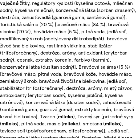
vaječné
žĺtky, regulátory kyslosti (kyselina octová, mliečnan
sodný, kyselina mliečna), konzervačná látka (sorban draselný),
dextróza, zahusťovadlá (guarová guma, xantánová guma)],
Turistická saláma (20 %) [bravčové mäso (84 %), bravčová
slanina (20 %), hovädzie mäso (5 %), pitná voda, jedlá soľ,
modifikovaný škrob (acetylovaný diškrobadipát), bravčová
živočíšna bielkovina, rastlinná vláknina, stabilizátor
(trifosforečnany), dextróza, arómy, antioxidant (erytorban
sodný), cesnak, extrakty korenín, farbivo (karmín),
konzervačná látka (dusitan sodný)], Bravčová saláma (15 %)
[bravčové mäso, pitná voda, bravčové kože, hovädzie mäso,
zemiakový škrob, bravčová živočíšna bielkovina, jedlá soľ,
stabilizátor (trifosforečnany), dextróza, arómy, mletý zázvor,
antioxidanty (erytorban sodný, kyselina jablčná, kyselina
citrónová), konzervačná látka (dusitan sodný), zahusťovadlá
(xantánová guma, guarová guma), extrakty korenín, bravčová
krvná bielkovina], Tvaroh (
mlieko
), Tavený syr (prírodné syry
(
mlieko
), pitná voda, maslo (
mlieko
), smotana (
mlieko
),
taviace soli (polyfosforečnany, difosforečnany)], Jedlá soľ,
Konzervačná látka (sorban draselný), Dextróza, Mleté čierne