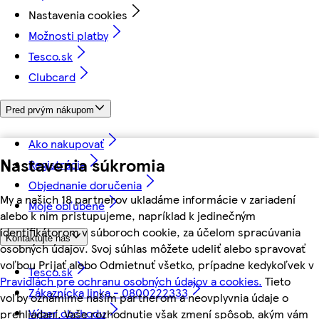
Nastavenia cookies
Možnosti platby
Tesco.sk
Clubcard
Pred prvým nákupom
Ako nakupovať
Nastavenia súkromia
Registrácia
Objednanie doručenia
My a našich 18 partnerov ukladáme informácie v zariadení
Moje obľúbené
alebo k nim pristupujeme, napríklad k jedinečným
identifikátorom v súboroch cookie, za účelom spracúvania
Kontaktujte nás
osobných údajov. Svoj súhlas môžete udeliť alebo spravovať
voľbou Prijať alebo Odmietnuť všetko, prípadne kedykoľvek v
Tesco.sk
Pravidlách pre ochranu osobných údajov a cookies.
Tieto
Zákaznícka linka - 0800222333
voľby oznámime našim partnerom a neovplyvnia údaje o
Výber obchodu
prehliadaní. Vaše rozhodnutie však zmení spôsob, akým vám