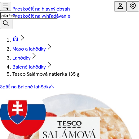
Preskočiť na hlavný obsah
Preskočiť na vyhľadávanie
Mäso a lahôdky
Lahôdky
Balené lahôdky
Tesco Salámová nátierka 135 g
Späť na Balené lahôdky