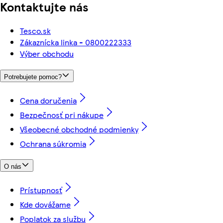
Kontaktujte nás
Tesco.sk
Zákaznícka linka - 0800222333
Výber obchodu
Potrebujete pomoc?
Cena doručenia
Bezpečnosť pri nákupe
Všeobecné obchodné podmienky
Ochrana súkromia
O nás
Prístupnosť
Kde dovážame
Poplatok za službu