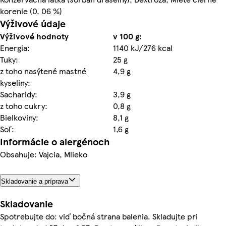
korenie (0, 06 %)
Výživové údaje
Výživové hodnoty
v 100 g:
Energia:
1140 kJ/276 kcal
Tuky:
25 g
z toho nasýtené mastné
4,9 g
kyseliny:
Sacharidy:
3,9 g
z toho cukry:
0,8 g
Bielkoviny:
8,1 g
Soľ:
1,6 g
Informácie o alergénoch
Obsahuje: Vajcia, Mlieko
Skladovanie a príprava
Skladovanie
Spotrebujte do: viď bočná strana balenia. Skladujte pri