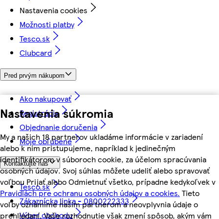
Nastavenia cookies
Možnosti platby
Tesco.sk
Clubcard
Pred prvým nákupom
Ako nakupovať
Nastavenia súkromia
Registrácia
Objednanie doručenia
My a našich 18 partnerov ukladáme informácie v zariadení
Moje obľúbené
alebo k nim pristupujeme, napríklad k jedinečným
identifikátorom v súboroch cookie, za účelom spracúvania
Kontaktujte nás
osobných údajov. Svoj súhlas môžete udeliť alebo spravovať
voľbou Prijať alebo Odmietnuť všetko, prípadne kedykoľvek v
Tesco.sk
Pravidlách pre ochranu osobných údajov a cookies.
Tieto
Zákaznícka linka - 0800222333
voľby oznámime našim partnerom a neovplyvnia údaje o
Výber obchodu
prehliadaní. Vaše rozhodnutie však zmení spôsob, akým vám