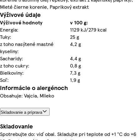
Mleté čierne korenie, Paprikový extrakt
Výživové údaje
Výživové hodnoty
v 100 g:
Energia:
1129 kJ/279 kcal
Tuky:
25 g
z toho nasýtené mastné
4,2 g
kyseliny:
Sacharidy:
4,4 g
z toho cukry:
0,8 g
Bielkoviny:
7,3 g
Soľ:
1,9 g
Informácie o alergénoch
Obsahuje: Vajcia, Mlieko
Skladovanie a príprava
Skladovanie
Spotrebujte do: viď obal. Skladujte pri teplote od +1 °C do +6