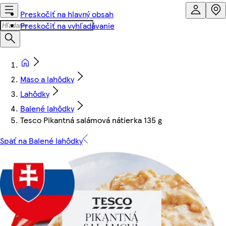
Preskočiť na hlavný obsah
Preskočiť na vyhľadávanie
Mäso a lahôdky
Lahôdky
Balené lahôdky
Tesco Pikantná salámová nátierka 135 g
Späť na Balené lahôdky