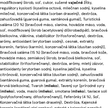
modifikovaný škrob, soľ, cukor, sušené
vaječné
žĺtky,
regulátory kyslosti (kyselina octová, mliečnan sodný, kyselina
mliečna), konzervačná látka (sorban draselný), dextróza,
zahusťovadlá (guarová guma, xantánová guma)], Turistická
saláma (20 %) [bravčové mäso, slanina, hovädzie mäso, voda,
soľ, modifikovaný škrob (acetylovaný diškrobadipát), bravčová
bielkovina, vláknina, stabilizátor (trifosforečnany), dextróza,
arómy, antioxidant (erytorban sodný), cesnak, extrakty
korenín, farbivo (karmín), konzervačná látka (dusitan sodný)],
Bravčová saláma (15 %) [bravčové mäso, voda, bravčové kože,
hovädzie mäso, zemiakový škrob, bravčová bielkovina, soľ,
stabilizátor (trifosforečnany), dextróza, arómy, mletý zázvor,
antioxidanty (erytorban sodný, kyselina jablčná, kyselina
citrónová), konzervačná látka (dusitan sodný), zahusťovadlá
(xantánová guma, guarová guma), extrakty korenín, bravčová
krvná bielkovina], Tvaroh (
mlieko
), Tavený syr [prírodné syry
(
mlieko
), voda, maslo (
mlieko
), smotana (
mlieko
), taviace soli
(polyfosforečnany, difosforečnany)], Feferónky (4 %), Soľ,
Konzervačná látka (sorban draselný), Dextróza, Kajenské
korenie (rastlinný olej repkový, extrakt z kajenskej papriky),