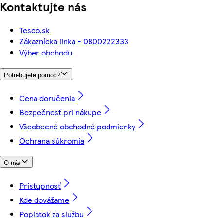
Kontaktujte nás
Tesco.sk
Zákaznícka linka - 0800222333
Výber obchodu
Potrebujete pomoc?
Cena doručenia
Bezpečnosť pri nákupe
Všeobecné obchodné podmienky
Ochrana súkromia
O nás
Prístupnosť
Kde dovážame
Poplatok za službu