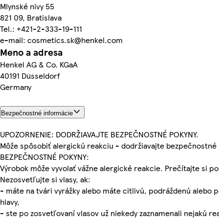
Mlynské nivy 55
821 09, Bratislava
Tel.: +421-2-333-19-111
e-mail: cosmetics.sk@henkel.com
Meno a adresa
Henkel AG & Co. KGaA
40191 Düsseldorf
Germany
Bezpečnostné informácie
UPOZORNENIE: DODRŽIAVAJTE BEZPEČNOSTNÉ POKYNY.
Môže spôsobiť alergickú reakciu - dodržiavajte bezpečnostné 
BEZPEČNOSTNÉ POKYNY:
Výrobok môže vyvolať vážne alergické reakcie. Prečítajte si po
Nezosvetľujte si vlasy, ak:
- máte na tvári vyrážky alebo máte citlivú, podráždenú alebo
hlavy,
- ste po zosvetľovaní vlasov už niekedy zaznamenali nejakú re