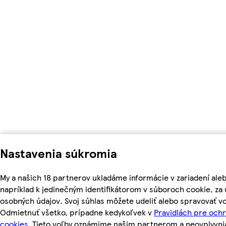
Nastavenia súkromia
My a našich 18 partnerov ukladáme informácie v zariadení ale
napríklad k jedinečným identifikátorom v súboroch cookie, z
osobných údajov. Svoj súhlas môžete udeliť alebo spravovať vo
Odmietnuť všetko, prípadne kedykoľvek v
Pravidlách pre och
cookies.
Tieto voľby oznámime našim partnerom a neovplyvnia 