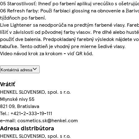
05 Starostlivosť: Ihneď po farbení aplikuj vrecúško s ošetru
06 Refresh farby: Použi farbiaci glossing na obnovenie a žiariv
týždňoch po farbení.
Live Lightener sa neodporúča na predtým farbené vlasy. Fare
líšiť v závislosti od pôvodnej farby vlasov. Pre dlhé alebo hu
použiť dve balenia. Predpokladaný farebný výsledok nájdete vo
tabuľke. Tento odtieň je vhodný pre mierne šedivé vlasy.
Video návod krok za krokom - viď QR kód.
Kontaktná adresa
Vrátiť
HENKEL SLOVENSKO, spol. s r.o.
Mlynské nivy 55
821 09, Bratislava
Tel.: +421-2-333-19-111
e-mail: cosmetics.sk@henkel.com
Adresa distribútora
HENKEL SLOVENSKO, spol. s r.o.