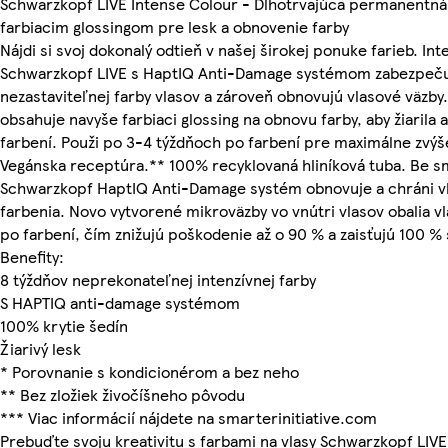
Schwarzkopf LIVE Intense Colour - Dlhotrvajúca permanentná f
farbiacim glossingom pre lesk a obnovenie farby
Nájdi si svoj dokonalý odtieň v našej širokej ponuke farieb. Int
Schwarzkopf LIVE s HaptIQ Anti-Damage systémom zabezpečuj
nezastaviteľnej farby vlasov a zároveň obnovujú vlasové väzby.
obsahuje navyše farbiaci glossing na obnovu farby, aby žiarila
farbení. Použi po 3-4 týždňoch po farbení pre maximálne zvýše
Vegánska receptúra.** 100% recyklovaná hliníková tuba. Be s
Schwarzkopf HaptIQ Anti-Damage systém obnovuje a chráni v
farbenia. Novo vytvorené mikroväzby vo vnútri vlasov obalia 
po farbení, čím znižujú poškodenie až o 90 % a zaisťujú 100 % 
Benefity:
8 týždňov neprekonateľnej intenzívnej farby
S HAPTIQ anti-damage systémom
100% krytie šedín
Žiarivý lesk
* Porovnanie s kondicionérom a bez neho
** Bez zložiek živočíšneho pôvodu
*** Viac informácií nájdete na smarterinitiative.com
Prebuďte svoju kreativitu s farbami na vlasy Schwarzkopf LIVE 