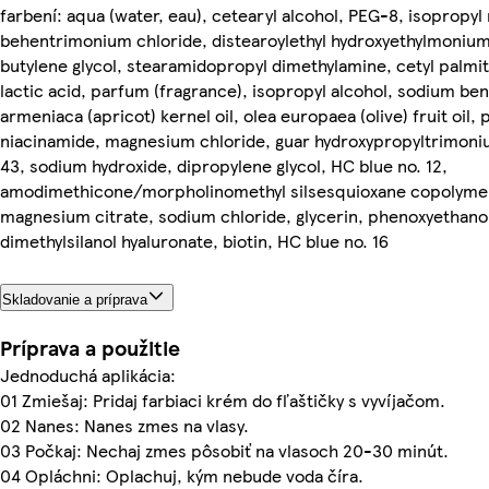
farbení: aqua (water, eau), cetearyl alcohol, PEG-8, isopropyl 
behentrimonium chloride, distearoylethyl hydroxyethylmoniu
butylene glycol, stearamidopropyl dimethylamine, cetyl palmi
lactic acid, parfum (fragrance), isopropyl alcohol, sodium be
armeniaca (apricot) kernel oil, olea europaea (olive) fruit oil,
niacinamide, magnesium chloride, guar hydroxypropyltrimonium
43, sodium hydroxide, dipropylene glycol, HC blue no. 12,
amodimethicone/morpholinomethyl silsesquioxane copolymer
magnesium citrate, sodium chloride, glycerin, phenoxyethanol
dimethylsilanol hyaluronate, biotin, HC blue no. 16
Skladovanie a príprava
Príprava a použitie
Jednoduchá aplikácia:
01 Zmiešaj: Pridaj farbiaci krém do fľaštičky s vyvíjačom.
02 Nanes: Nanes zmes na vlasy.
03 Počkaj: Nechaj zmes pôsobiť na vlasoch 20-30 minút.
04 Opláchni: Oplachuj, kým nebude voda číra.