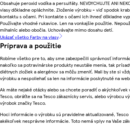
Obsahuje peroxid vodíka a persulfáty. NEVDYCHUJTE ANI NEK
vlasy dôkladne opláchnite. Zloženie výrobku - viď spodok krab
kontaktu s očami. Pri kontakte s očami ich ihneď dôkladne vy
Používajte vhodné rukavice. Len na vonkajšie použitie. Nepouž
mihalníc alebo obočia. Uchovávajte mimo dosahu detí.
Ukázať všetko Farby na vlasy
Príprava a použitie
Robíme všetko pre to, aby sme zabezpečili správnosť informác
nakoľko sa potravinárske produkty neustále menia, tak prísady
diétnych zložiek a alergénov sa môžu zmeniť. Mali by ste si vžd
výrobku a nespoliehať sa len na informácie poskytnuté na we
Ak máte nejaké otázky alebo sa chcete poradiť o akýchkoľvek
Tesco, obráťte sa na Tesco zákaznícky servis, alebo výrobcu vý
výrobok značky Tesco.
Hoci informácie o výrobku sú pravidelne aktualizované, Tesc
akékoľvek nesprávne informácie. Toto nemá vplyv na Vaše zá