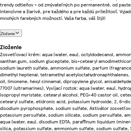
trendy odtieňov - od zmývateľných po permanentné, od paste
intenzívne a žiarivé, pre každého a pre každú príležitosť. Vyja
mnohých farebných možností. Vaša farba, váš štýl!
Zloženie
Zloženie
Zosvetľovací krém: aqua (water, eau), octyldodecanol, ammo
xanthan gum, sodium gluceptate, bis-cetearyl amodimethicon
sodium laureth sulfate, ammonium sulfate, parfum (fragrance)
dimethyl heptenal, tetramethyl acetyloctahydronaphthalenes, 
oil, limonene, hexyl cinnamal, dipropylene glycol, anisaldehyde
77007 (ultramarines), Vyvíjací roztok: aqua (water, eau), hydr
isopropyl myristate, cetearyl alcohol, PEG-40 castor oil, cet
cetearyl sulfate, etidronic acid, potassium hydroxide, 2, 6-di
disodium pyrophosphate, sodium sulfate, Aktivátor zosvetľova
potassium persulfate, sodium silicate, sodium persulfate, a
aqua (water, eau), disodium EDTA, paraffinum liquidum (mineral
silica, potassium sulfate, ammonium sulfate, sodium sulfate, 