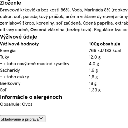
Zloženie
Bravcová krkovička bez kosti 86%, Voda, Marináda 8% (repkový
cukor, soľ, paradajkový prášok, aróma vrátane dymovej arómy,
zemiakový škrob, koreniny, soľ zaúdená, údená paprika, extrakt
citrany sodné,
Ovsená
vláknina (bezlepková), Regulátor kyslos
Výživové údaje
Výživové hodnoty
100g obsahuje
Energia
766 kJ/183 kcal
Tuky
12,0 g
- z toho nasýtené mastné kyseliny
4,0 g
Sacharidy
1,6 g
- z toho cukry
1,6 g
Bielkoviny
18 g
Soľ
1,33 g
Informácie o alergénoch
Obsahuje: Ovos
Skladovanie a príprava