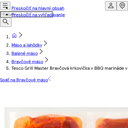
Preskočiť na hlavný obsah
Preskočiť na vyhľadávanie
Mäso a lahôdky
Balené mäso
Bravčové mäso
Tesco Grill Master Bravčová krkovička v BBQ marináde v
Späť na Bravčové mäso