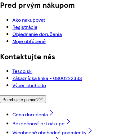
Pred prvým nákupom
Ako nakupovať
Registrácia
Objednanie doručenia
Moje obľúbené
Kontaktujte nás
Tesco.sk
Zákaznícka linka - 0800222333
Výber obchodu
Potrebujete pomoc?
Cena doručenia
Bezpečnosť pri nákupe
Všeobecné obchodné podmienky