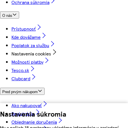
Ochrana súkromia
O nás
Prístupnosť
Kde dovážame
Poplatok za službu
Nastavenia cookies
Možnosti platby
Tesco.sk
Clubcard
Pred prvým nákupom
Ako nakupovať
Nastavenia súkromia
Registrácia
Objednanie doručenia
My a našich 18 partnerov ukladáme informácie v zariadení