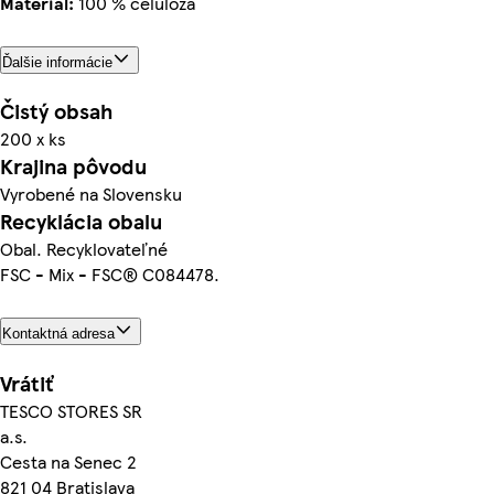
Materiál:
100 % celulóza
Ďalšie informácie
Čistý obsah
200 x ks
Krajina pôvodu
Vyrobené na Slovensku
Recyklácia obalu
Obal. Recyklovateľné
FSC - Mix - FSC® C084478.
Kontaktná adresa
Vrátiť
TESCO STORES SR
a.s.
Cesta na Senec 2
821 04 Bratislava