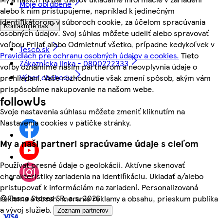
Moje obľúbené
alebo k nim pristupujeme, napríklad k jedinečným
identifikátorom v súboroch cookie, za účelom spracúvania
Kontaktujte nás
osobných údajov. Svoj súhlas môžete udeliť alebo spravovať
voľbou Prijať alebo Odmietnuť všetko, prípadne kedykoľvek v
Tesco.sk
Pravidlách pre ochranu osobných údajov a cookies.
Tieto
Zákaznícka linka - 0800222333
voľby oznámime našim partnerom a neovplyvnia údaje o
Výber obchodu
prehliadaní. Vaše rozhodnutie však zmení spôsob, akým vám
prispôsobíme nakupovanie na našom webe.
followUs
Svoje nastavenia súhlasu môžete zmeniť kliknutím na
Nastavenia cookies v pätičke stránky.
My a naši partneri spracúvame údaje s cieľom
Používať presné údaje o geolokácii. Aktívne skenovať
charakteristiky zariadenia na identifikáciu. Ukladať a/alebo
pristupovať k informáciám na zariadení. Personalizovaná
©
Tesco Stores SR, a.s. 2026
reklama a obsah, meranie reklamy a obsahu, prieskum publika
a vývoj služieb.
Zoznam partnerov