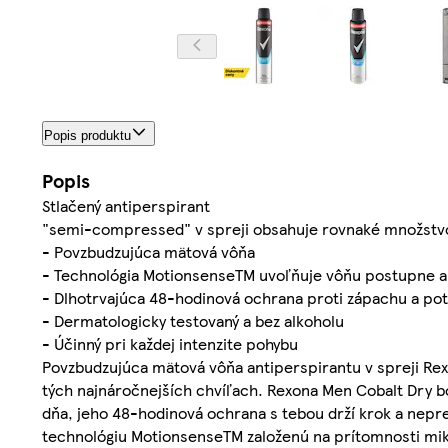
Popis produktu
Popis
Stlačený antiperspirant
"semi-compressed" v spreji obsahuje rovnaké množstvo a
- Povzbudzujúca mätová vôňa
- Technológia MotionsenseTM uvoľňuje vôňu postupne a po
- Dlhotrvajúca 48-hodinová ochrana proti zápachu a po
- Dermatologicky testovaný a bez alkoholu
- Účinný pri každej intenzite pohybu
Povzbudzujúca mätová vôňa antiperspirantu v spreji Re
tých najnáročnejších chvíľach. Rexona Men Cobalt Dry bo
dňa, jeho 48-hodinová ochrana s tebou drží krok a nep
technológiu MotionsenseTM založenú na prítomnosti mik