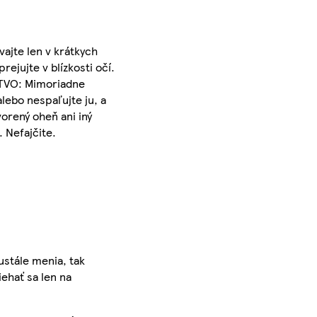
ajte len v krátkych
ejujte v blízkosti očí.
STVO: Mimoriadne
lebo nespaľujte ju, a
orený oheň ani iný
 Nefajčite.
ustále menia, tak
iehať sa len na