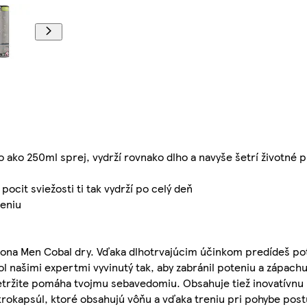
ko 250ml sprej, vydrží rovnako dlho a navyše šetrí životné p
cit sviežosti ti tak vydrží po celý deň
teniu
xona Men Cobal dry. Vďaka dlhotrvajúcim účinkom predídeš pot
l našimi expertmi vyvinutý tak, aby zabránil poteniu a zápach
retržite pomáha tvojmu sebavedomiu. Obsahuje tiež inovatívnu
rokapsúl, ktoré obsahujú vôňu a vďaka treniu pri pohybe pos