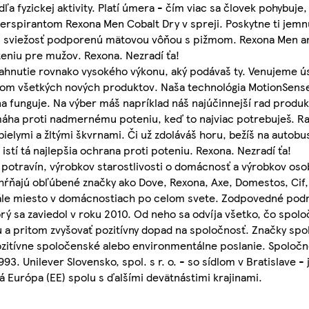
fyzickej aktivity. Platí úmera - čím viac sa človek pohybuje, 
perspirantom Rexona Men Cobalt Dry v spreji. Poskytne ti jemn
cu sviežosť podporenú mätovou vôňou s pižmom. Rexona Men an
eniu pre mužov. Rexona. Nezradí ťa!
ahnutie rovnako vysokého výkonu, aký podávaš ty. Venujeme ús
adom všetkých nových produktov. Naša technológia MotionSens
ona funguje. Na výber máš napríklad náš najúčinnejší rad prod
ha proti nadmernému poteniu, keď to najviac potrebuješ. Rad
ielymi a žltými škvrnami. Či už zdoláváš horu, bežíš na autob
istí tá najlepšia ochrana proti poteniu. Rexona. Nezradí ťa!
potravín, výrobkov starostlivosti o domácnosť a výrobkov osob
ahŕňajú obľúbené značky ako Dove, Rexona, Axe, Domestos, Cif,
stále miesto v domácnostiach po celom svete. Zodpovedné podn
rý sa zaviedol v roku 2010. Od neho sa odvíja všetko, čo spoloč
 a pritom zvyšovať pozitívny dopad na spoločnosť. Značky spol
pozitívne spoločenské alebo environmentálne poslanie. Spoločno
93. Unilever Slovensko, spol. s r. o. - so sídlom v Bratislave 
 Európa (EE) spolu s ďalšími devätnástimi krajinami.