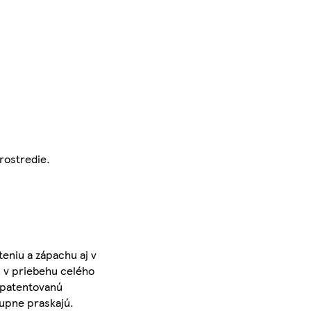
rostredie.
eniu a zápachu aj v
u v priebehu celého
 patentovanú
tupne praskajú.