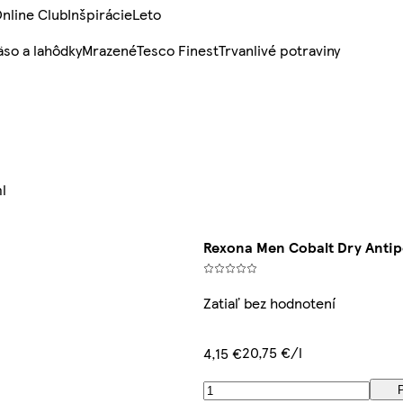
nline Club
Inšpirácie
Leto
so a lahôdky
Mrazené
Tesco Finest
Trvanlivé potraviny
l
Rexona Men Cobalt Dry Antip
Zatiaľ bez hodnotení
20,75 €/l
4,15 €