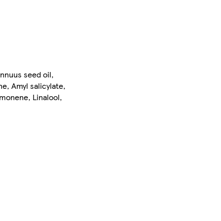
nnuus seed oil,
e, Amyl salicylate,
imonene, Linalool,