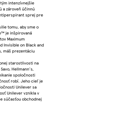
tým intenzívnejšie
ú a zároveň účinnú
tiperspirant sprej pre
ilie tomu, aby sme o
e™ je inšpirovaná
uktov Maximum
 Invisible on Black and
us, máš prezentáciu
nej starostlivosti na
 Savo, Hellmann's,
ikanie spoločnosti
nosť robí. Jeho cieľ je
očnosti Unilever sa
sť Unilever vznikla v
- je súčasťou obchodnej