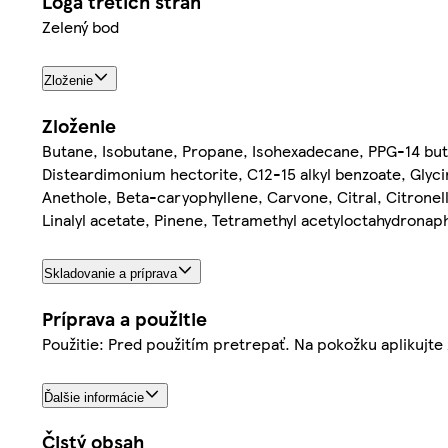
Logá tretích strán
Zelený bod
Zloženie
Zloženie
Butane, Isobutane, Propane, Isohexadecane, PPG-14 but
Disteardimonium hectorite, C12-15 alkyl benzoate, Glyci
Anethole, Beta-caryophyllene, Carvone, Citral, Citronell
Linalyl acetate, Pinene, Tetramethyl acetyloctahydronap
Skladovanie a príprava
Príprava a použitie
Použitie: Pred použitím pretrepať. Na pokožku aplikujte 
Ďalšie informácie
Čistý obsah