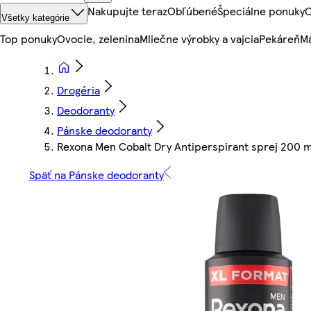
Nakupujte teraz
Obľúbené
Špeciálne ponuky
O
Všetky kategórie
Top ponuky
Ovocie, zelenina
Mliečne výrobky a vajcia
Pekáreň
Mä
Drogéria
Deodoranty
Pánske deodoranty
Rexona Men Cobalt Dry Antiperspirant sprej 200 m
Späť na Pánske deodoranty