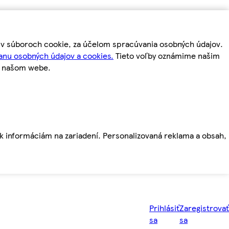
m v súboroch cookie, za účelom spracúvania osobných údajov.
anu osobných údajov a cookies.
Tieto voľby oznámime našim
a našom webe.
ť k informáciám na zariadení. Personalizovaná reklama a obsah,
Prihlásiť
Zaregistrovať
sa
sa