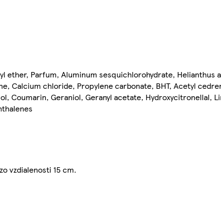
yl ether, Parfum, Aluminum sesquichlorohydrate, Helianthus a
ne, Calcium chloride, Propylene carbonate, BHT, Acetyl cedren
ol, Coumarin, Geraniol, Geranyl acetate, Hydroxycitronellal, L
hthalenes
zo vzdialenosti 15 cm.