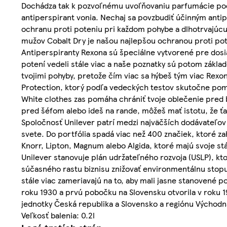
Dochádza tak k pozvoľnému uvoľňovaniu parfumácie podľa 
antiperspirant vonia. Nechaj sa povzbudiť účinným anti
ochranu proti poteniu pri každom pohybe a dlhotrvajú
mužov Cobalt Dry je našou najlepšou ochranou proti pot
Antiperspiranty Rexona sú špeciálne vytvorené pre dosi
potení vedeli stále viac a naše poznatky sú potom zákl
tvojimi pohyby, pretože čím viac sa hýbeš tým viac Rex
Protection, ktorý podľa vedeckých testov skutočne pomá
White clothes zas pomáha chrániť tvoje oblečenie pred b
pred šéfom alebo ideš na rande, môžeš mať istotu, že ťa 
Spoločnosť Unilever patrí medzi najväčších dodávateľov 
svete. Do portfólia spadá viac než 400 značiek, ktoré z
Knorr, Lipton, Magnum alebo Algida, ktoré majú svoje 
Unilever stanovuje plán udržateľného rozvoja (USLP), kto
súčasného rastu biznisu znižovať environmentálnu stopu
stále viac zameriavajú na to, aby mali jasne stanovené 
roku 1930 a prvú pobočku na Slovensku otvorila v roku 19
jednotky Česká republika a Slovensko a regiónu Východná
Veľkosť balenia: 0.2l