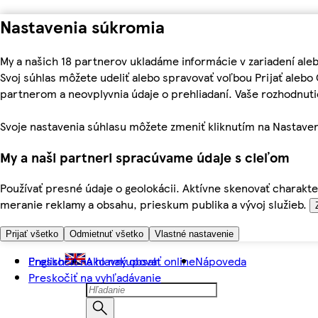
Nastavenia súkromia
My a našich 18 partnerov ukladáme informácie v zariadení ale
Svoj súhlas môžete udeliť alebo spravovať voľbou Prijať aleb
partnerom a neovplyvnia údaje o prehliadaní. Vaše rozhodnu
Svoje nastavenia súhlasu môžete zmeniť kliknutím na Nastaven
My a naši partneri spracúvame údaje s cieľom
Používať presné údaje o geolokácii. Aktívne skenovať charakter
meranie reklamy a obsahu, prieskum publika a vývoj služieb.
Prijať všetko
Odmietnuť všetko
Vlastné nastavenie
Preskočiť na hlavný obsah
English
Ako nakupovať online
Nápoveda
Preskočiť na vyhľadávanie