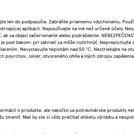
te len do podpazušia. Zabráňte priamemu vdychovaniu. Použív
rvajúcej aplikácii. Nepoužívajte na iné než určené účely. Nespr
ť, ak sa objaví začervenanie alebo podráždenie. NEBEZPEČEN
e pod tlakom: pri zahriatí sa môže roztrhnúť. Neprepichujte a
iarením. Nevystavujte teplotám nad 50 °C. Nestriekajte na otv
h povrchov, iskier, otvoreného ohňa a iných zdrojov zapálenia.
ormácií o produkte, ale nakoľko sa potravinárske produkty ne
žu zmeniť. Mali by ste si vždy prečítať etiketu výrobku a nespol