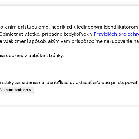
bo k nim pristupujeme, napríklad k jedinečným identifikátoro
o Odmietnuť všetko, prípadne kedykoľvek v
Pravidlách pre ochr
tie však zmení spôsob, akým vám prispôsobíme nakupovanie n
ia cookies v pätičke stránky.
istiky zariadenia na identifikáciu. Ukladať a/alebo pristupova
Zoznam partnerov