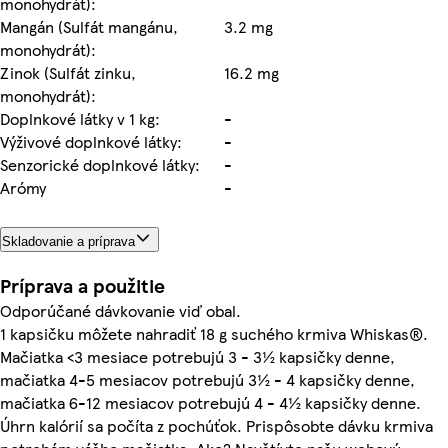
monohydrát):
Mangán (Sulfát mangánu,
3.2 mg
monohydrát):
Zinok (Sulfát zinku,
16.2 mg
monohydrát):
Doplnkové látky v 1 kg:
-
Výživové doplnkové látky:
-
Senzorické doplnkové látky:
-
Arómy
-
Skladovanie a príprava
Príprava a použitie
Odporúčané dávkovanie viď obal.
1 kapsičku môžete nahradiť 18 g suchého krmiva Whiskas®.
Mačiatka <3 mesiace potrebujú 3 - 3½ kapsičky denne,
mačiatka 4-5 mesiacov potrebujú 3½ - 4 kapsičky denne,
mačiatka 6-12 mesiacov potrebujú 4 - 4½ kapsičky denne.
Úhrn kalórií sa počíta z pochúťok. Prispôsobte dávku krmiva