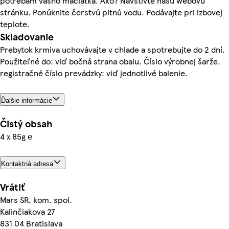
potrebám vášho mačiatka. Ako? Navštívte našu webovú
stránku. Ponúknite čerstvú pitnú vodu. Podávajte pri izbovej
teplote.
Skladovanie
Prebytok krmiva uchovávajte v chlade a spotrebujte do 2 dní.
Použiteľné do: viď bočná strana obalu. Číslo výrobnej šarže,
registračné číslo prevádzky: viď jednotlivé balenie.
Ďalšie informácie
Čistý obsah
4 x 85g ℮
Kontaktná adresa
Vrátiť
Mars SR, kom. spol.
Kalinčiakova 27
831 04 Bratislava