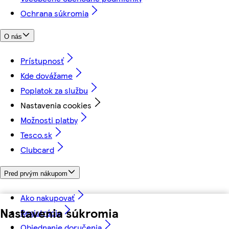
Ochrana súkromia
O nás
Prístupnosť
Kde dovážame
Poplatok za službu
Nastavenia cookies
Možnosti platby
Tesco.sk
Clubcard
Pred prvým nákupom
Ako nakupovať
Nastavenia súkromia
Registrácia
Objednanie doručenia