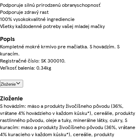
Podporuje silnú prirodzenú obranyschopnosť
Podporuje zdravý rast
100% vysokokvalitné ingrediencie
Všetky každodenné potreby vašej mladej mačky
Popis
Kompletné mokré krmivo pre mačiatka. S hovädzím. S
kuracím.
Registračné číslo: SK 300010.
Veľkosť balenia: 0.34kg
Zloženie
Zloženie
S hovädzím: mäso a produkty živočíšneho pôvodu (36%,
vrátane 4% hovädzieho v každom kúsku*), cereálie, produkty
rastlinného pôvodu, oleje a tuky, minerálne látky, cukry, S
kuracím: mäso a produkty živočíšneho pôvodu (36%, vrátane
4% kuracieho v každom kúsku*), cereálie, produkty