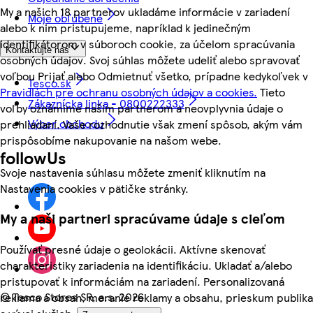
My a našich 18 partnerov ukladáme informácie v zariadení
Moje obľúbené
alebo k nim pristupujeme, napríklad k jedinečným
identifikátorom v súboroch cookie, za účelom spracúvania
Kontaktujte nás
osobných údajov. Svoj súhlas môžete udeliť alebo spravovať
voľbou Prijať alebo Odmietnuť všetko, prípadne kedykoľvek v
Tesco.sk
Pravidlách pre ochranu osobných údajov a cookies.
Tieto
Zákaznícka linka - 0800222333
voľby oznámime našim partnerom a neovplyvnia údaje o
Výber obchodu
prehliadaní. Vaše rozhodnutie však zmení spôsob, akým vám
prispôsobíme nakupovanie na našom webe.
followUs
Svoje nastavenia súhlasu môžete zmeniť kliknutím na
Nastavenia cookies v pätičke stránky.
My a naši partneri spracúvame údaje s cieľom
Používať presné údaje o geolokácii. Aktívne skenovať
charakteristiky zariadenia na identifikáciu. Ukladať a/alebo
pristupovať k informáciám na zariadení. Personalizovaná
©
Tesco Stores SR, a.s. 2026
reklama a obsah, meranie reklamy a obsahu, prieskum publika