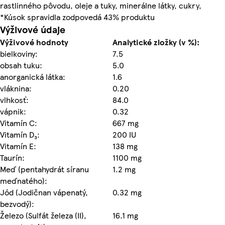
rastlinného pôvodu, oleje a tuky, minerálne látky, cukry,
*Kúsok spravidla zodpovedá 43% produktu
Výživové údaje
Výživové hodnoty
Analytické zložky (v %):
bielkoviny:
7.5
obsah tuku:
5.0
anorganická látka:
1.6
vláknina:
0.20
vlhkosť:
84.0
vápnik:
0.32
Vitamín C:
667 mg
Vitamín D₃:
200 IU
Vitamín E:
138 mg
Taurín:
1100 mg
Meď (pentahydrát síranu
1.2 mg
meďnatého):
Jód (Jodičnan vápenatý,
0.32 mg
bezvodý):
Železo (Sulfát železa (II),
16.1 mg