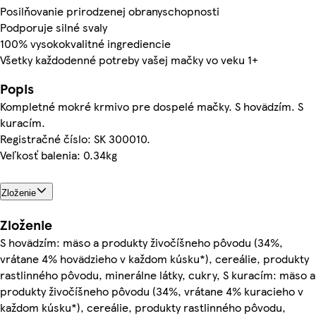
Posilňovanie prirodzenej obranyschopnosti
Podporuje silné svaly
100% vysokokvalitné ingrediencie
Všetky každodenné potreby vašej mačky vo veku 1+
Popis
Kompletné mokré krmivo pre dospelé mačky. S hovädzím. S
kuracím.
Registračné číslo: SK 300010.
Veľkosť balenia: 0.34kg
Zloženie
Zloženie
S hovädzím: mäso a produkty živočíšneho pôvodu (34%,
vrátane 4% hovädzieho v každom kúsku*), cereálie, produkty
rastlinného pôvodu, minerálne látky, cukry, S kuracím: mäso a
produkty živočíšneho pôvodu (34%, vrátane 4% kuracieho v
každom kúsku*), cereálie, produkty rastlinného pôvodu,