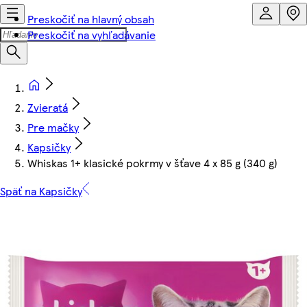
Preskočiť na hlavný obsah
Preskočiť na vyhľadávanie
Zvieratá
Pre mačky
Kapsičky
Whiskas 1+ klasické pokrmy v šťave 4 x 85 g (340 g)
Späť na Kapsičky