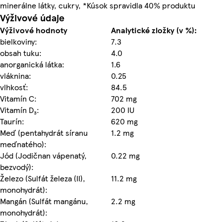
minerálne látky, cukry, *Kúsok spravidla 40% produktu
Výživové údaje
Výživové hodnoty
Analytické zložky (v %):
bielkoviny:
7.3
obsah tuku:
4.0
anorganická látka:
1.6
vláknina:
0.25
vlhkosť:
84.5
Vitamín C:
702 mg
Vitamín D₃:
200 IU
Taurín:
620 mg
Meď (pentahydrát síranu
1.2 mg
meďnatého):
Jód (Jodičnan vápenatý,
0.22 mg
bezvodý):
Železo (Sulfát železa (II),
11.2 mg
monohydrát):
Mangán (Sulfát mangánu,
2.2 mg
monohydrát):