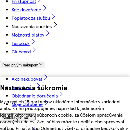
Prístupnosť
Kde dovážame
Poplatok za službu
Nastavenia cookies
Možnosti platby
Tesco.sk
Clubcard
Pred prvým nákupom
Ako nakupovať
Nastavenia súkromia
Registrácia
Objednanie doručenia
My a našich 18 partnerov ukladáme informácie v zariadení
Moje obľúbené
alebo k nim pristupujeme, napríklad k jedinečným
identifikátorom v súboroch cookie, za účelom spracúvania
Kontaktujte nás
osobných údajov. Svoj súhlas môžete udeliť alebo spravovať
voľbou Prijať alebo Odmietnuť všetko, prípadne kedykoľvek v