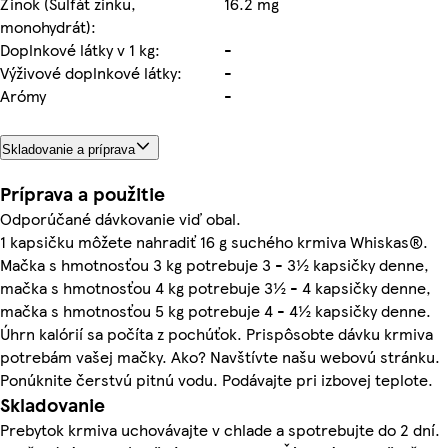
Zinok (Sulfát zinku,
16.2 mg
monohydrát):
Doplnkové látky v 1 kg:
-
Výživové doplnkové látky:
-
Arómy
-
Skladovanie a príprava
Príprava a použitie
Odporúčané dávkovanie viď obal.
1 kapsičku môžete nahradiť 16 g suchého krmiva Whiskas®.
Mačka s hmotnosťou 3 kg potrebuje 3 - 3½ kapsičky denne,
mačka s hmotnosťou 4 kg potrebuje 3½ - 4 kapsičky denne,
mačka s hmotnosťou 5 kg potrebuje 4 - 4½ kapsičky denne.
Úhrn kalórií sa počíta z pochúťok. Prispôsobte dávku krmiva
potrebám vašej mačky. Ako? Navštívte našu webovú stránku.
Ponúknite čerstvú pitnú vodu. Podávajte pri izbovej teplote.
Skladovanie
Prebytok krmiva uchovávajte v chlade a spotrebujte do 2 dní.