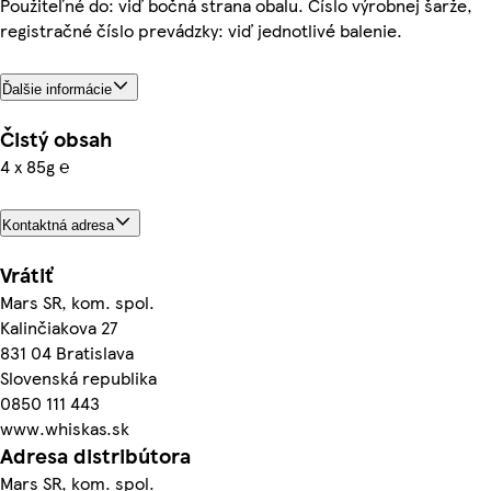
Použiteľné do: viď bočná strana obalu. Číslo výrobnej šarže,
registračné číslo prevádzky: viď jednotlivé balenie.
Ďalšie informácie
Čistý obsah
4 x 85g ℮
Kontaktná adresa
Vrátiť
Mars SR, kom. spol.
Kalinčiakova 27
831 04 Bratislava
Slovenská republika
0850 111 443
www.whiskas.sk
Adresa distribútora
Mars SR, kom. spol.