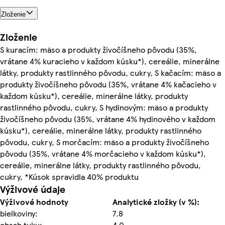
Zloženie
Zloženie
S kuracím: mäso a produkty živočíšneho pôvodu (35%,
vrátane 4% kuracieho v každom kúsku*), cereálie, minerálne
látky, produkty rastlinného pôvodu, cukry, S kačacím: mäso a
produkty živočíšneho pôvodu (35%, vrátane 4% kačacieho v
každom kúsku*), cereálie, minerálne látky, produkty
rastlinného pôvodu, cukry, S hydinovým: mäso a produkty
živočíšneho pôvodu (35%, vrátane 4% hydinového v každom
kúsku*), cereálie, minerálne látky, produkty rastlinného
pôvodu, cukry, S morčacím: mäso a produkty živočíšneho
pôvodu (35%, vrátane 4% morčacieho v každom kúsku*),
cereálie, minerálne látky, produkty rastlinného pôvodu,
cukry, *Kúsok spravidla 40% produktu
Výživové údaje
Výživové hodnoty
Analytické zložky (v %):
bielkoviny:
7.8
obsah tuku:
4.0