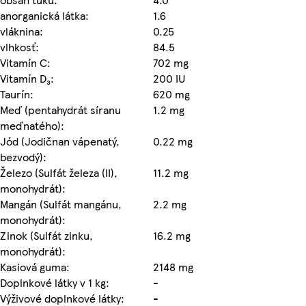
anorganická látka:
1.6
vláknina:
0.25
vlhkosť:
84.5
Vitamín C:
702 mg
Vitamín D₃:
200 IU
Taurín:
620 mg
Meď (pentahydrát síranu
1.2 mg
meďnatého):
Jód (Jodičnan vápenatý,
0.22 mg
bezvodý):
Železo (Sulfát železa (II),
11.2 mg
monohydrát):
Mangán (Sulfát mangánu,
2.2 mg
monohydrát):
Zinok (Sulfát zinku,
16.2 mg
monohydrát):
Kasiová guma:
2148 mg
Doplnkové látky v 1 kg:
-
Výživové doplnkové látky:
-