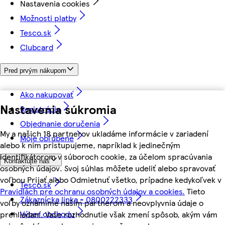
Nastavenia cookies
Možnosti platby
Tesco.sk
Clubcard
Pred prvým nákupom
Ako nakupovať
Nastavenia súkromia
Registrácia
Objednanie doručenia
My a našich 18 partnerov ukladáme informácie v zariadení
Moje obľúbené
alebo k nim pristupujeme, napríklad k jedinečným
identifikátorom v súboroch cookie, za účelom spracúvania
Kontaktujte nás
osobných údajov. Svoj súhlas môžete udeliť alebo spravovať
voľbou Prijať alebo Odmietnuť všetko, prípadne kedykoľvek v
Tesco.sk
Pravidlách pre ochranu osobných údajov a cookies.
Tieto
Zákaznícka linka - 0800222333
voľby oznámime našim partnerom a neovplyvnia údaje o
Výber obchodu
prehliadaní. Vaše rozhodnutie však zmení spôsob, akým vám