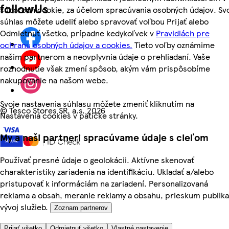
followUs
súboroch cookie, za účelom spracúvania osobných údajov. Sv
súhlas môžete udeliť alebo spravovať voľbou Prijať alebo
Odmietnuť všetko, prípadne kedykoľvek v
Pravidlách pre
ochranu osobných údajov a cookies.
Tieto voľby oznámime
našim partnerom a neovplyvnia údaje o prehliadaní. Vaše
rozhodnutie však zmení spôsob, akým vám prispôsobíme
nakupovanie na našom webe.
Svoje nastavenia súhlasu môžete zmeniť kliknutím na
©
Tesco Stores SR, a.s. 2026
Nastavenia cookies v pätičke stránky.
My a naši partneri spracúvame údaje s cieľom
Používať presné údaje o geolokácii. Aktívne skenovať
charakteristiky zariadenia na identifikáciu. Ukladať a/alebo
pristupovať k informáciám na zariadení. Personalizovaná
reklama a obsah, meranie reklamy a obsahu, prieskum publika
vývoj služieb.
Zoznam partnerov
Prijať všetko
Odmietnuť všetko
Vlastné nastavenie