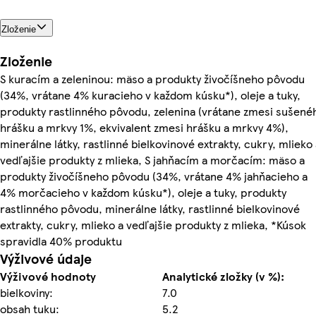
Zloženie
Zloženie
S kuracím a zeleninou: mäso a produkty živočíšneho pôvodu
(34%, vrátane 4% kuracieho v každom kúsku*), oleje a tuky,
produkty rastlinného pôvodu, zelenina (vrátane zmesi sušené
hrášku a mrkvy 1%, ekvivalent zmesi hrášku a mrkvy 4%),
minerálne látky, rastlinné bielkovinové extrakty, cukry, mlieko 
vedľajšie produkty z mlieka, S jahňacím a morčacím: mäso a
produkty živočíšneho pôvodu (34%, vrátane 4% jahňacieho a
4% morčacieho v každom kúsku*), oleje a tuky, produkty
rastlinného pôvodu, minerálne látky, rastlinné bielkovinové
extrakty, cukry, mlieko a vedľajšie produkty z mlieka, *Kúsok
spravidla 40% produktu
Výživové údaje
Výživové hodnoty
Analytické zložky (v %):
bielkoviny:
7.0
obsah tuku:
5.2