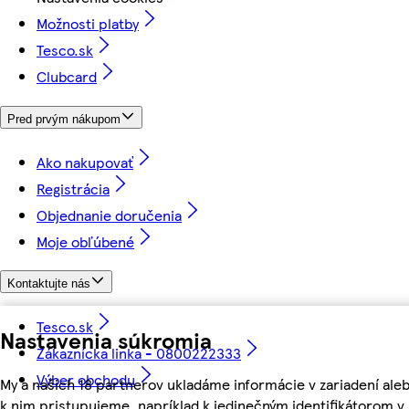
Možnosti platby
Tesco.sk
Clubcard
Pred prvým nákupom
Ako nakupovať
Registrácia
Objednanie doručenia
Moje obľúbené
Kontaktujte nás
Tesco.sk
Nastavenia súkromia
Zákaznícka linka - 0800222333
Výber obchodu
My a našich 18 partnerov ukladáme informácie v zariadení ale
k nim pristupujeme, napríklad k jedinečným identifikátorom v