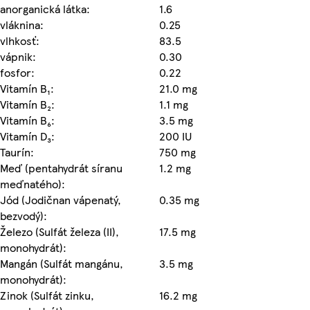
anorganická látka:
1.6
vláknina:
0.25
vlhkosť:
83.5
vápnik:
0.30
fosfor:
0.22
Vitamín B₁:
21.0 mg
Vitamín B₂:
1.1 mg
Vitamín B₆:
3.5 mg
Vitamín D₃:
200 IU
Taurín:
750 mg
Meď (pentahydrát síranu
1.2 mg
meďnatého):
Jód (Jodičnan vápenatý,
0.35 mg
bezvodý):
Železo (Sulfát železa (II),
17.5 mg
monohydrát):
Mangán (Sulfát mangánu,
3.5 mg
monohydrát):
Zinok (Sulfát zinku,
16.2 mg