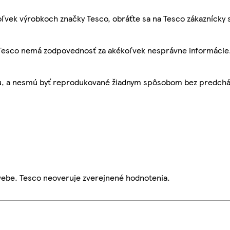
ľvek výrobkoch značky Tesco, obráťte sa na Tesco zákaznícky 
, Tesco nemá zodpovednosť za akékoľvek nesprávne informácie
bu, a nesmú byť reprodukované žiadnym spôsobom bez predch
webe. Tesco neoveruje zverejnené hodnotenia.