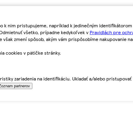
bo k nim pristupujeme, napríklad k jedinečným identifikátoro
o Odmietnuť všetko, prípadne kedykoľvek v
Pravidlách pre ochr
tie však zmení spôsob, akým vám prispôsobíme nakupovanie n
ia cookies v pätičke stránky.
istiky zariadenia na identifikáciu. Ukladať a/alebo pristupova
Zoznam partnerov