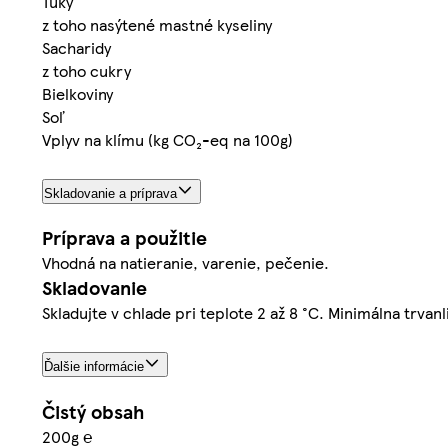
Tuky
z toho nasýtené mastné kyseliny
Sacharidy
z toho cukry
Bielkoviny
Soľ
Vplyv na klímu (kg CO₂-eq na 100g)
Skladovanie a príprava
Príprava a použitie
Vhodná na natieranie, varenie, pečenie.
Skladovanie
Skladujte v chlade pri teplote 2 až 8 °C. Minimálna trvanl
Ďalšie informácie
Čistý obsah
200g ℮