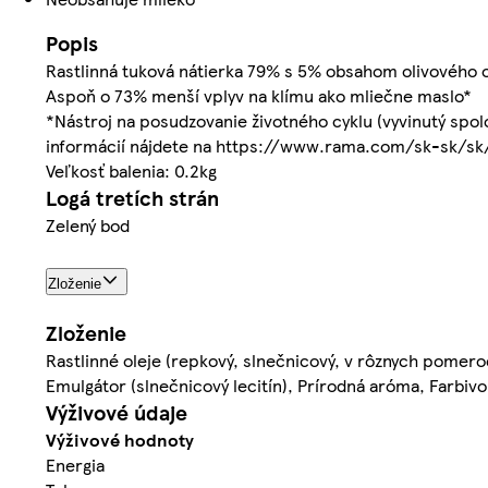
Popis
Rastlinná tuková nátierka 79% s 5% obsahom olivového o
Aspoň o 73% menší vplyv na klímu ako mliečne maslo*
*Nástroj na posudzovanie životného cyklu (vyvinutý spo
informácií nájdete na https://www.rama.com/sk-sk/sk/
Veľkosť balenia: 0.2kg
Logá tretích strán
Zelený bod
Zloženie
Zloženie
Rastlinné oleje (repkový, slnečnicový, v rôznych pomeroc
Emulgátor (slnečnicový lecitín), Prírodná aróma, Farbivo
Výživové údaje
Výživové hodnoty
Energia