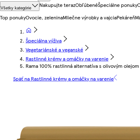
Nakupujte teraz
Obľúbené
Špeciálne ponuky
O
Všetky kategórie
Top ponuky
Ovocie, zelenina
Mliečne výrobky a vajcia
Pekáreň
Mä
Špeciálna výživa
Vegetariánské a veganské
Rastlinné krémy a omáčky na varenie
Rama 100% rastlinná alternatíva s olivovým olejom
Späť na Rastlinné krémy a omáčky na varenie