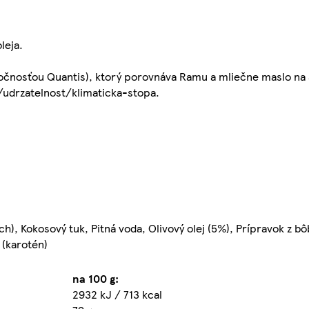
leja.
ločnosťou Quantis), ktorý porovnáva Ramu a mliečne maslo na 
udrzatelnost/klimaticka-stopa.
h), Kokosový tuk, Pitná voda, Olivový olej (5%), Prípravok z b
 (karotén)
na 100 g:
2932 kJ / 713 kcal