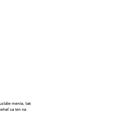
ustále menia, tak
iehať sa len na