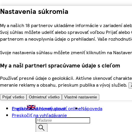
Nastavenia súkromia
My a našich 18 partnerov ukladáme informácie v zariadení ale
Svoj súhlas môžete udeliť alebo spravovať voľbou Prijať aleb
partnerom a neovplyvnia údaje o prehliadaní. Vaše rozhodnu
Svoje nastavenia súhlasu môžete zmeniť kliknutím na Nastaven
My a naši partneri spracúvame údaje s cieľom
Používať presné údaje o geolokácii. Aktívne skenovať charakter
meranie reklamy a obsahu, prieskum publika a vývoj služieb.
Prijať všetko
Odmietnuť všetko
Vlastné nastavenie
Preskočiť na hlavný obsah
English
Ako nakupovať online
Nápoveda
Preskočiť na vyhľadávanie