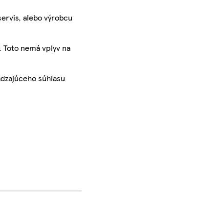
servis, alebo výrobcu
. Toto nemá vplyv na
ádzajúceho súhlasu