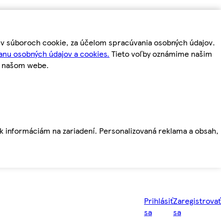
m v súboroch cookie, za účelom spracúvania osobných údajov.
anu osobných údajov a cookies.
Tieto voľby oznámime našim
a našom webe.
ť k informáciám na zariadení. Personalizovaná reklama a obsah,
Prihlásiť
Zaregistrovať
sa
sa