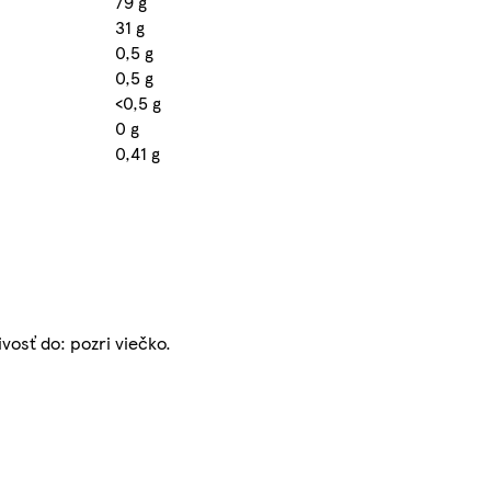
79 g
31 g
0,5 g
0,5 g
<0,5 g
0 g
0,41 g
ivosť do: pozri viečko.