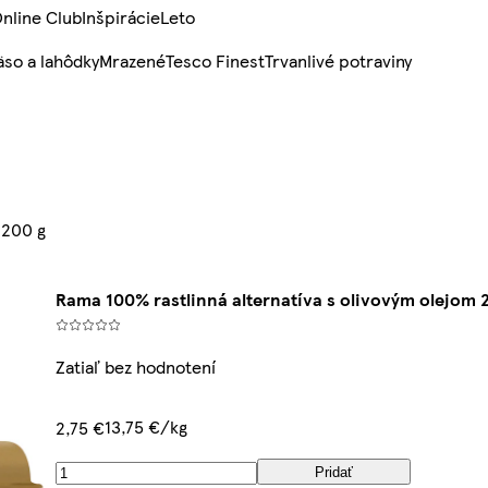
nline Club
Inšpirácie
Leto
so a lahôdky
Mrazené
Tesco Finest
Trvanlivé potraviny
 200 g
Rama 100% rastlinná alternatíva s olivovým olejom 
Zatiaľ bez hodnotení
13,75 €/kg
2,75 €
Pridať