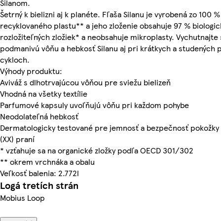
Silanom.
Šetrný k bielizni aj k planéte. Fľaša Silanu je vyrobená zo 100 %
recyklovaného plastu** a jeho zloženie obsahuje 97 % biologic
rozložiteľných zložiek* a neobsahuje mikroplasty. Vychutnajte 
podmanivú vôňu a hebkosť Silanu aj pri krátkych a studených 
cykloch.
Výhody produktu:
Aviváž s dlhotrvajúcou vôňou pre sviežu bielizeň
Vhodná na všetky textílie
Parfumové kapsuly uvoľňujú vôňu pri každom pohybe
Neodolateľná hebkosť
Dermatologicky testované pre jemnosť a bezpečnosť pokožky
(XX) praní
* vzťahuje sa na organické zložky podľa OECD 301/302
** okrem vrchnáka a obalu
Veľkosť balenia: 2.772l
Logá tretích strán
Mobius Loop