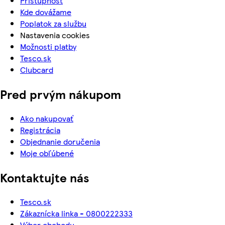
Prístupnosť
Kde dovážame
Poplatok za službu
Nastavenia cookies
Možnosti platby
Tesco.sk
Clubcard
Pred prvým nákupom
Ako nakupovať
Registrácia
Objednanie doručenia
Moje obľúbené
Kontaktujte nás
Tesco.sk
Zákaznícka linka - 0800222333
Výber obchodu