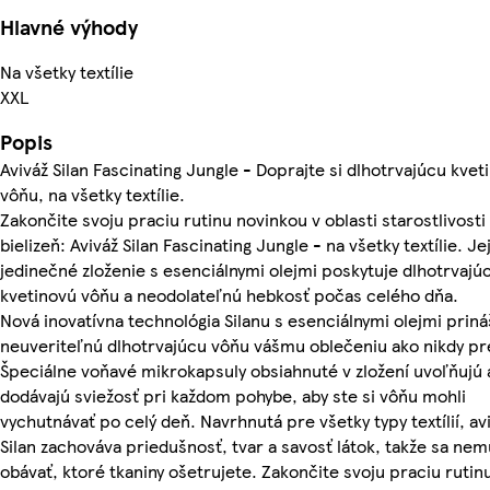
Hlavné výhody
Na všetky textílie
XXL
Popis
Aviváž Silan Fascinating Jungle - Doprajte si dlhotrvajúcu kvet
vôňu, na všetky textílie.
Zakončite svoju praciu rutinu novinkou v oblasti starostlivosti
bielizeň: Aviváž Silan Fascinating Jungle - na všetky textílie. Je
jedinečné zloženie s esenciálnymi olejmi poskytuje dlhotrvajú
kvetinovú vôňu a neodolateľnú hebkosť počas celého dňa.
Nová inovatívna technológia Silanu s esenciálnymi olejmi priná
neuveriteľnú dlhotrvajúcu vôňu vášmu oblečeniu ako nikdy p
Špeciálne voňavé mikrokapsuly obsiahnuté v zložení uvoľňujú 
dodávajú sviežosť pri každom pohybe, aby ste si vôňu mohli
vychutnávať po celý deň. Navrhnutá pre všetky typy textílií, av
Silan zachováva priedušnosť, tvar a savosť látok, takže sa nem
obávať, ktoré tkaniny ošetrujete. Zakončite svoju praciu rutin