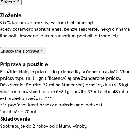
Zloženie
Zloženie
< 5 % katiónové tenzidy, Parfum (tetramethyl
acetyloctahydronaphthalenes, benzyl salicylate, hexyl cinnama
linalooll, limonene, citrus aurantium peel oil, citronellol)
Skladovanie a príprava
Príprava a použitie
Použitie: Nalejte priamo do priehradky určenej na aviváž. Vho
práčky typu HE (High Efficiency) aj pre štandardné práčky.
Dávkovanie: Použite 22 ml na štandardný prací cyklus (4-5 kg).
väčšom množstve bielizne 6-8 kg použite 32 ml alebo 48 ml p
extra dávku sviežosti.***
*** podľa veľkosti práčky a požadovanej hebkosti.
1 vrchnák = 70 ml.
Skladovanie
Spotrebujte do 2 rokov od dátumu výroby.