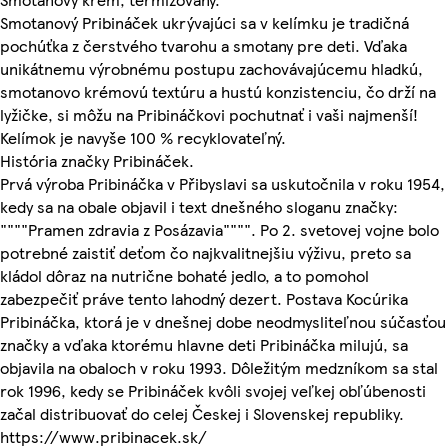
Smotanový Pribináček ukrývajúci sa v kelímku je tradičná
pochúťka z čerstvého tvarohu a smotany pre deti. Vďaka
unikátnemu výrobnému postupu zachovávajúcemu hladkú,
smotanovo krémovú textúru a hustú konzistenciu, čo drží na
lyžičke, si môžu na Pribináčkovi pochutnať i vaši najmenší!
Kelímok je navyše 100 % recyklovateľný.
História značky Pribináček.
Prvá výroba Pribináčka v Přibyslavi sa uskutočnila v roku 1954,
kedy sa na obale objavil i text dnešného sloganu značky:
""""Pramen zdravia z Posázavia"""". Po 2. svetovej vojne bolo
potrebné zaistiť deťom čo najkvalitnejšiu výživu, preto sa
kládol dôraz na nutrične bohaté jedlo, a to pomohol
zabezpečiť práve tento lahodný dezert. Postava Kocúrika
Pribináčka, ktorá je v dnešnej dobe neodmysliteľnou súčasťou
značky a vďaka ktorému hlavne deti Pribináčka milujú, sa
objavila na obaloch v roku 1993. Dôležitým medzníkom sa stal
rok 1996, kedy se Pribináček kvôli svojej veľkej obľúbenosti
začal distribuovať do celej Českej i Slovenskej republiky.
https://www.pribinacek.sk/