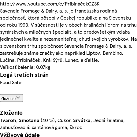
http://www.youtube.com/c/PribináčekCZSK
Savencia Fromage & Dairy, a. s. je francúzska rodinná
spoločnosť, ktorá pôsobí v Českej republike a na Slovensku
od roku 1993. V súčasnosti je v oboch krajinách lídrom na trhu
syrárskych a mliečnych špecialít, a to predovšetkým vďaka
jedinečnej kvalite a nezameniteľnej chuti svojich výrobkov. Na
slovenskom trhu spoločnosť Savencia Fromage & Dairy, a. s.
zastrešuje známe značky ako napríklad Liptov, Bambino,
Lučina, Pribináček, Král Sýrů, Lunex, a ďalšie.
Veľkosť balenia: 0.07kg
Logá tretích strán
Food Safe
Zloženie
Zloženie
Tvaroh
,
Smotana
(40 %), Cukor,
Srvátka
, Jedlá želatina,
Zahusťovadlá: xantánová guma, škrob
Výživové údaje