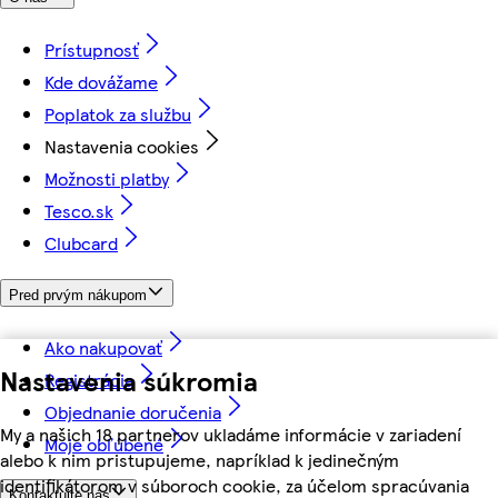
Prístupnosť
Kde dovážame
Poplatok za službu
Nastavenia cookies
Možnosti platby
Tesco.sk
Clubcard
Pred prvým nákupom
Ako nakupovať
Nastavenia súkromia
Registrácia
Objednanie doručenia
My a našich 18 partnerov ukladáme informácie v zariadení
Moje obľúbené
alebo k nim pristupujeme, napríklad k jedinečným
identifikátorom v súboroch cookie, za účelom spracúvania
Kontaktujte nás