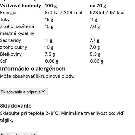
Výživové hodnoty
100 g
na 70 g
Energia
870 kJ / 209 kcal
628 kJ / 151 kcal
Tuky
15 g
11 g
z toho nasýtené
10 g
7,0 g
mastné kyseliny
Sacharidy
11 g
7,7 g
z toho cukry
10 g
7,0 g
Bielkoviny
7,5 g
5,3 g
Soľ
0,08 g
0,06 g
Informácie o alergénoch
Môže obsahovať škrupinové plody.
Skladovanie a príprava
Skladovanie
Skladujte pri teplote 2-8°C. Minimálna trvanlivosť do: viď
téglik.