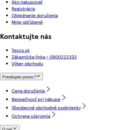
Ako nakupovať
Registrácia
Objednanie doručenia
Moje obľúbené
Kontaktujte nás
Tesco.sk
Zákaznícka linka - 0800222333
Výber obchodu
Potrebujete pomoc?
Cena doručenia
Bezpečnosť pri nákupe
Všeobecné obchodné podmienky
Ochrana súkromia
O nás