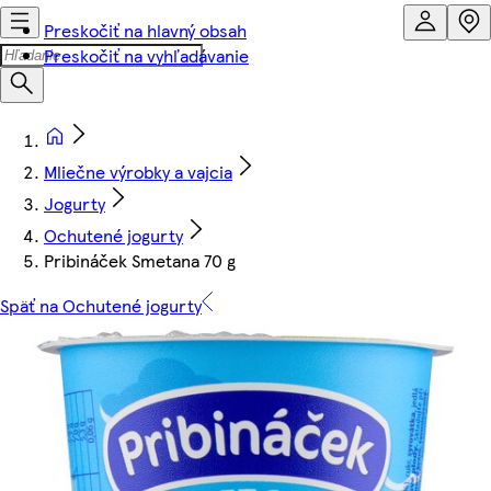
Preskočiť na hlavný obsah
Preskočiť na vyhľadávanie
Mliečne výrobky a vajcia
Jogurty
Ochutené jogurty
Pribináček Smetana 70 g
Späť na Ochutené jogurty