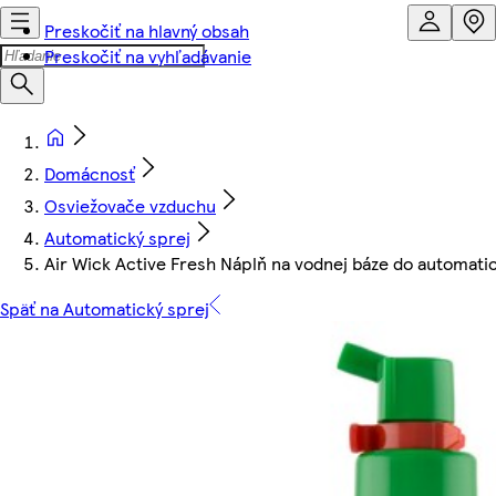
Preskočiť na hlavný obsah
Preskočiť na vyhľadávanie
Domácnosť
Osviežovače vzduchu
Automatický sprej
Air Wick Active Fresh Náplň na vodnej báze do automati
Späť na Automatický sprej