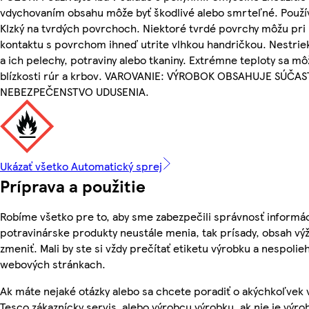
vdychovaním obsahu môže byť škodlivé alebo smrteľné. Použív
Klzký na tvrdých povrchoch. Niektoré tvrdé povrchy môžu pri 
kontaktu s povrchom ihneď utrite vlhkou handričkou. Nestrie
a ich pelechy, potraviny alebo tkaniny. Extrémne teploty sa m
blízkosti rúr a krbov. VAROVANIE: VÝROBOK OBSAHUJE SÚČA
NEBEZPEČENSTVO UDUSENIA.
Ukázať všetko Automatický sprej
Príprava a použitie
Robíme všetko pre to, aby sme zabezpečili správnosť informác
potravinárske produkty neustále menia, tak prísady, obsah výž
zmeniť. Mali by ste si vždy prečítať etiketu výrobku a nespoli
webových stránkach.
Ak máte nejaké otázky alebo sa chcete poradiť o akýchkoľvek 
Tesco zákaznícky servis, alebo výrobcu výrobku, ak nie je výro