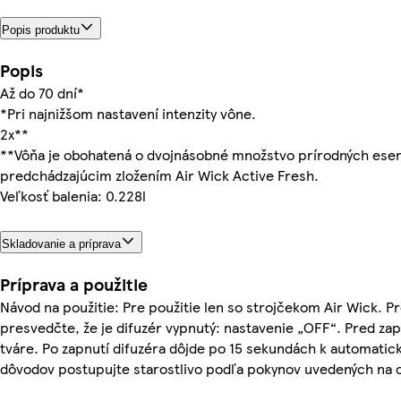
Popis produktu
Popis
Až do 70 dní*
*Pri najnižšom nastavení intenzity vône.
2x**
**Vôňa je obohatená o dvojnásobné množstvo prírodných esenc
predchádzajúcim zložením Air Wick Active Fresh.
Veľkosť balenia: 0.228l
Skladovanie a príprava
Príprava a použitie
Návod na použitie: Pre použitie len so strojčekom Air Wick. P
presvedčte, že je difuzér vypnutý: nastavenie „OFF“. Pred z
tváre. Po zapnutí difuzéra dôjde po 15 sekundách k automat
dôvodov postupujte starostlivo podľa pokynov uvedených na ob