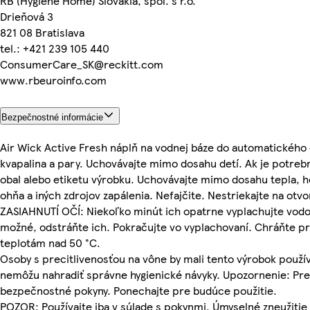
RB (Hygiene Home) Slovakia, spol. s r.o.
Drieňová 3
821 08 Bratislava
tel.: +421 239 105 440
ConsumerCare_SK@reckitt.com
www.rbeuroinfo.com
Bezpečnostné informácie
Air Wick Active Fresh náplň na vodnej báze do automatického
kvapalina a pary. Uchovávajte mimo dosahu detí. Ak je potreb
obal alebo etiketu výrobku. Uchovávajte mimo dosahu tepla, h
ohňa a iných zdrojov zapálenia. Nefajčite. Nestriekajte na otvo
ZASIAHNUTÍ OČÍ: Niekoľko minút ich opatrne vyplachujte vodou
možné, odstráňte ich. Pokračujte vo vyplachovaní. Chráňte p
teplotám nad 50 °C.
Osoby s precitlivenosťou na vône by mali tento výrobok použ
nemôžu nahradiť správne hygienické návyky. Upozornenie: Pred
bezpečnostné pokyny. Ponechajte pre budúce použitie.
POZOR: Používajte iba v súlade s pokynmi. Úmyselné zneužit