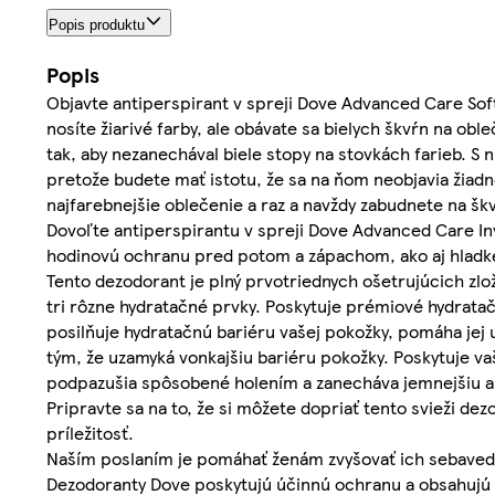
Popis produktu
Popis
Objavte antiperspirant v spreji Dove Advanced Care Sof
nosíte žiarivé farby, ale obávate sa bielych škvŕn na oble
tak, aby nezanechával biele stopy na stovkách farieb. S n
pretože budete mať istotu, že sa na ňom neobjavia žiadn
najfarebnejšie oblečenie a raz a navždy zabudnete na šk
Dovoľte antiperspirantu v spreji Dove Advanced Care In
hodinovú ochranu pred potom a zápachom, ako aj hladké
Tento dezodorant je plný prvotriednych ošetrujúcich zlo
tri rôzne hydratačné prvky. Poskytuje prémiové hydratač
posilňuje hydratačnú bariéru vašej pokožky, pomáha jej u
tým, že uzamyká vonkajšiu bariéru pokožky. Poskytuje va
podpazušia spôsobené holením a zanecháva jemnejšiu a
Pripravte sa na to, že si môžete dopriať tento svieži d
príležitosť.
Naším poslaním je pomáhať ženám zvyšovať ich sebavedo
Dezodoranty Dove poskytujú účinnú ochranu a obsahujú p