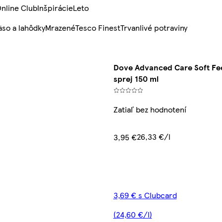
nline Club
Inšpirácie
Leto
so a lahôdky
Mrazené
Tesco Finest
Trvanlivé potraviny
Dove Advanced Care Soft Fee
sprej 150 ml
Zatiaľ bez hodnotení
26,33 €/l
3,95 €
3,69 € s Clubcard
(24,60 €/l)