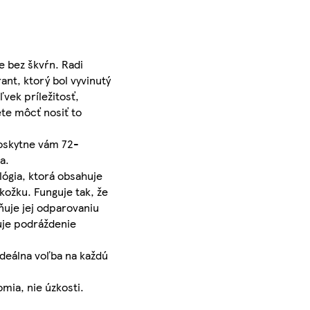
e bez škvŕn. Radi
ant, ktorý bol vyvinutý
ľvek príležitosť,
ete môcť nosiť to
Poskytne vám 72-
a.
lógia, ktorá obsahuje
kožku. Funguje tak, že
ňuje jej odparovaniu
uje podráždenie
ideálna voľba na každú
mia, nie úzkosti.