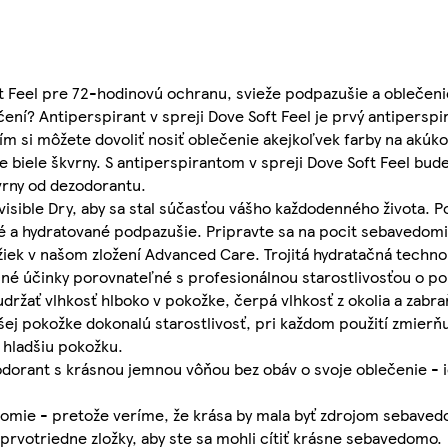
t Feel pre 72-hodinovú ochranu, svieže podpazušie a oblečeni
čení? Antiperspirant v spreji Dove Soft Feel je prvý antiperspir
ím si môžete dovoliť nosiť oblečenie akejkoľvek farby na akúko
e biele škvrny. S antiperspirantom v spreji Dove Soft Feel bud
vrny od dezodorantu.
visible Dry, aby sa stal súčasťou vášho každodenného života. 
 a hydratované podpazušie. Pripravte sa na pocit sebavedomi
žiek v našom zložení Advanced Care. Trojitá hydratačná techno
né účinky porovnateľné s profesionálnou starostlivosťou o po
držať vlhkosť hlboko v pokožke, čerpá vlhkosť z okolia a zabra
šej pokožke dokonalú starostlivosť, pri každom použití zmierň
 hladšiu pokožku.
ezodorant s krásnou jemnou vôňou bez obáv o svoje oblečenie - 
mie - pretože veríme, že krása by mala byť zdrojom sebavedo
rvotriedne zložky, aby ste sa mohli cítiť krásne sebavedomo.