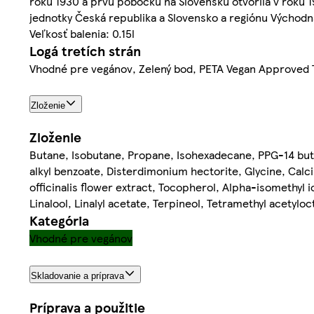
roku 1930 a prvú pobočku na Slovensku otvorila v roku 19
jednotky Česká republika a Slovensko a regiónu Východná
Veľkosť balenia: 0.15l
Logá tretích strán
Vhodné pre vegánov, Zelený bod, PETA Vegan Approved T
Zloženie
Zloženie
Butane, Isobutane, Propane, Isohexadecane, PPG-14 but
alkyl benzoate, Disterdimonium hectorite, Glycine, Calc
officinalis flower extract, Tocopherol, Alpha-isomethyl i
Linalool, Linalyl acetate, Terpineol, Tetramethyl acety
Kategória
Vhodné pre vegánov
Skladovanie a príprava
Príprava a použitie