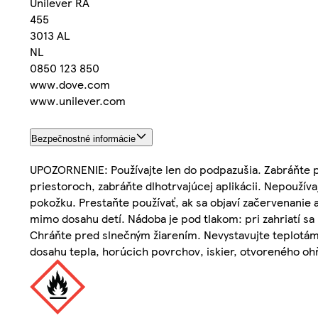
Unilever RA
455
3013 AL
NL
0850 123 850
www.dove.com
www.unilever.com
Bezpečnostné informácie
UPOZORNENIE: Používajte len do podpazušia. Zabráňte p
priestoroch, zabráňte dlhotrvajúcej aplikácii. Nepoužíva
pokožku. Prestaňte používať, ak sa objaví začervenani
mimo dosahu detí. Nádoba je pod tlakom: pri zahriatí sa
Chráňte pred slnečným žiarením. Nevystavujte teplotám 
dosahu tepla, horúcich povrchov, iskier, otvoreného ohňa