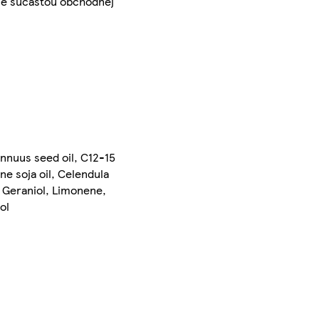
- je súčasťou obchodnej
nnuus seed oil, C12-15
e soja oil, Celendula
, Geraniol, Limonene,
ol