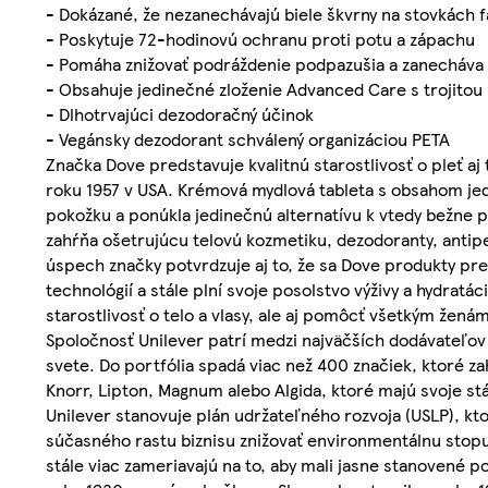
- Dokázané, že nezanechávajú biele škvrny na stovkách f
- Poskytuje 72-hodinovú ochranu proti potu a zápachu
- Pomáha znižovať podráždenie podpazušia a zanecháva
- Obsahuje jedinečné zloženie Advanced Care s trojitou
- Dlhotrvajúci dezodoračný účinok
- Vegánsky dezodorant schválený organizáciou PETA
Značka Dove predstavuje kvalitnú starostlivosť o pleť a
roku 1957 v USA. Krémová mydlová tableta s obsahom jed
pokožku a ponúkla jedinečnú alternatívu k vtedy bežne 
zahŕňa ošetrujúcu telovú kozmetiku, dezodoranty, antip
úspech značky potvrdzuje aj to, že sa Dove produkty pr
technológií a stále plní svoje posolstvo výživy a hydrat
starostlivosť o telo a vlasy, ale aj pomôcť všetkým ženám
Spoločnosť Unilever patrí medzi najväčších dodávateľov 
svete. Do portfólia spadá viac než 400 značiek, ktoré z
Knorr, Lipton, Magnum alebo Algida, ktoré majú svoje 
Unilever stanovuje plán udržateľného rozvoja (USLP), kto
súčasného rastu biznisu znižovať environmentálnu stopu
stále viac zameriavajú na to, aby mali jasne stanovené 