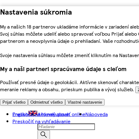
Nastavenia súkromia
My a našich 18 partnerov ukladáme informácie v zariadení ale
Svoj súhlas môžete udeliť alebo spravovať voľbou Prijať aleb
partnerom a neovplyvnia údaje o prehliadaní. Vaše rozhodnu
Svoje nastavenia súhlasu môžete zmeniť kliknutím na Nastaven
My a naši partneri spracúvame údaje s cieľom
Používať presné údaje o geolokácii. Aktívne skenovať charakter
meranie reklamy a obsahu, prieskum publika a vývoj služieb.
Prijať všetko
Odmietnuť všetko
Vlastné nastavenie
Preskočiť na hlavný obsah
English
Ako nakupovať online
Nápoveda
Preskočiť na vyhľadávanie