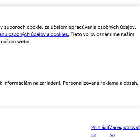
m v súboroch cookie, za účelom spracúvania osobných údajov.
anu osobných údajov a cookies.
Tieto voľby oznámime našim
a našom webe.
ť k informáciám na zariadení. Personalizovaná reklama a obsah,
Prihlásiť
Zaregistrovať
sa
sa