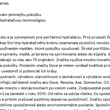
arieb
 vám jemnejšiu pokožku
 hydratačnou technológiou
j telo a je synonymom pre perfektnú hydratáciu. Prvý produkt D
nej štvrtiny hydratačného krému znamenala skutočnú revolúciu
používaným mydlám, ktoré pokožku vysušovali. Široké portfóli
erspiranty, mydlá, prípravky na sprchovanie alebo do kúpeľa. 
edávajú vo viac ako 75 krajinách. Značka využíva mnoho inovat
ácie pokožky. Poslaním značky Dove je nielen vyrábať kvalitné p
 uvedomiť si potenciál ich krásy.
potravín, výrobkov starostlivosti o domácnosť a výrobkov osob
ahŕňajú obľúbené značky ako Dove, Rexona, Axe, Domestos, Cif,
stále miesto v domácnostiach po celom svete. Zodpovedné podn
rý sa zaviedol v roku 2010. Od neho sa odvíja všetko, čo spoloč
 a pritom zvyšovať pozitívny dopad na spoločnosť. Značky spol
pozitívne spoločenské alebo environmentálne poslanie. Spoločno