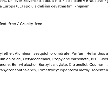
93. Unilever Slovensko, spol. s r. o. - so sídlom v Bratislave 
 Európa (EE) spolu s ďalšími devätnástimi krajinami.
est-free / Cruelty-free
yl ether, Aluminum sesquichlorohydrate, Parfum, Helianthus a
ium chloride, Octyldodecanol, Propylene carbonate, BHT, Glycin
onone, Benzyl alcohol, Benzyl salicylate, Citronellol, Coumarin
loctahydronaphthalenes, Trimethylcyclopentenyl methylisopenten