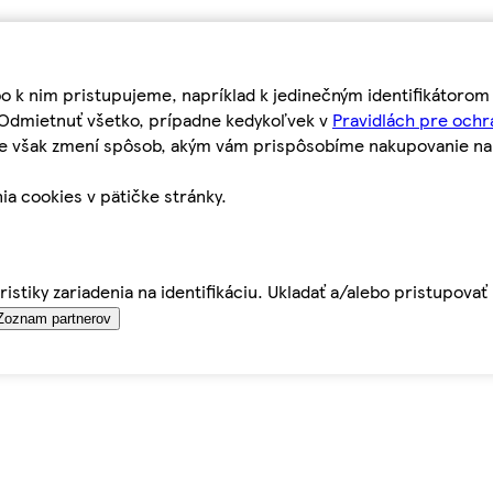
bo k nim pristupujeme, napríklad k jedinečným identifikátoro
o Odmietnuť všetko, prípadne kedykoľvek v
Pravidlách pre ochr
tie však zmení spôsob, akým vám prispôsobíme nakupovanie n
ia cookies v pätičke stránky.
istiky zariadenia na identifikáciu. Ukladať a/alebo pristupova
Zoznam partnerov