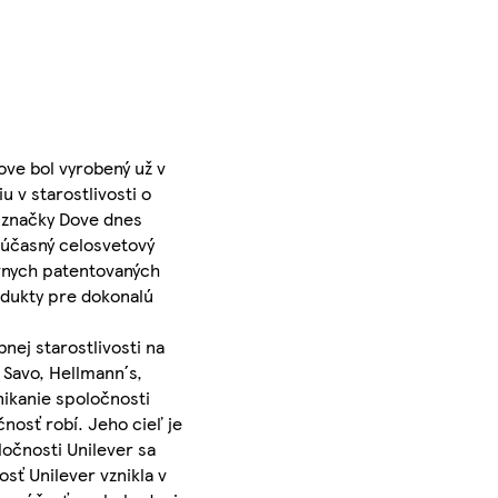
ove bol vyrobený už v
 v starostlivosti o
o značky Dove dnes
Súčasný celosvetový
ívnych patentovaných
rodukty pre dokonalú
nej starostlivosti na
 Savo, Hellmann´s,
ikanie spoločnosti
nosť robí. Jeho cieľ je
očnosti Unilever sa
sť Unilever vznikla v