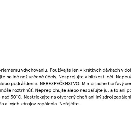
riamemu vdychovaniu. Používajte len v krátkych dávkach v do
jte na iné než určené účely. Nesprejujte v blízkosti očí. Nepo
e alebo podráždenie. NEBEZPEČENSTVO: Mimoriadne horľavý ae
 môže roztrhnúť. Neprepichujte alebo nespaľujte ju, a to ani 
nad 50°C. Nestriekajte na otvorený oheň ani iný zdroj zapále
 a iných zdrojov zapálenia. Nefajčite.