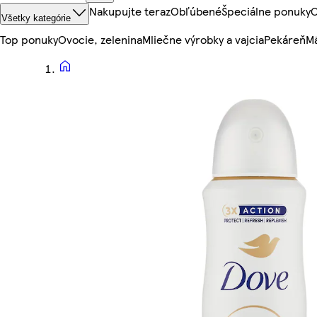
Nakupujte teraz
Obľúbené
Špeciálne ponuky
O
Všetky kategórie
Top ponuky
Ovocie, zelenina
Mliečne výrobky a vajcia
Pekáreň
Mä