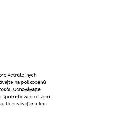
bre vetrateľných
užívajte na poškodenú
rosól. Uchovávajte
po spotrebovaní obsahu.
nia. Uchovávajte mimo