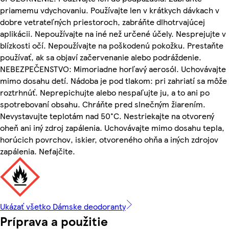
priamemu vdychovaniu. Používajte len v krátkych dávkach v
dobre vetrateľných priestoroch, zabráňte dlhotrvajúcej
aplikácii. Nepoužívajte na iné než určené účely. Nesprejujte v
blízkosti očí. Nepoužívajte na poškodenú pokožku. Prestaňte
používať, ak sa objaví začervenanie alebo podráždenie.
NEBEZPEČENSTVO: Mimoriadne horľavý aerosól. Uchovávajte
mimo dosahu detí. Nádoba je pod tlakom: pri zahriatí sa môže
roztrhnúť. Neprepichujte alebo nespaľujte ju, a to ani po
spotrebovaní obsahu. Chráňte pred slnečným žiarením.
Nevystavujte teplotám nad 50°C. Nestriekajte na otvorený
oheň ani iný zdroj zapálenia. Uchovávajte mimo dosahu tepla,
horúcich povrchov, iskier, otvoreného ohňa a iných zdrojov
zapálenia. Nefajčite.
Ukázať všetko Dámske deodoranty
Príprava a použitie