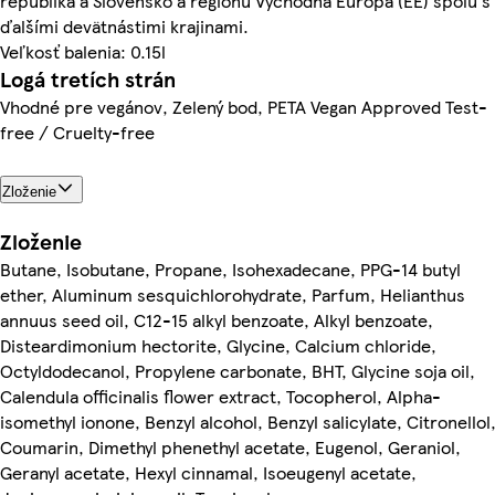
republika a Slovensko a regiónu Východná Európa (EE) spolu s
ďalšími devätnástimi krajinami.
Veľkosť balenia: 0.15l
Logá tretích strán
Vhodné pre vegánov, Zelený bod, PETA Vegan Approved Test-
free / Cruelty-free
Zloženie
Zloženie
Butane, Isobutane, Propane, Isohexadecane, PPG-14 butyl
ether, Aluminum sesquichlorohydrate, Parfum, Helianthus
annuus seed oil, C12-15 alkyl benzoate, Alkyl benzoate,
Disteardimonium hectorite, Glycine, Calcium chloride,
Octyldodecanol, Propylene carbonate, BHT, Glycine soja oil,
Calendula officinalis flower extract, Tocopherol, Alpha-
isomethyl ionone, Benzyl alcohol, Benzyl salicylate, Citronellol
Coumarin, Dimethyl phenethyl acetate, Eugenol, Geraniol,
Geranyl acetate, Hexyl cinnamal, Isoeugenyl acetate,