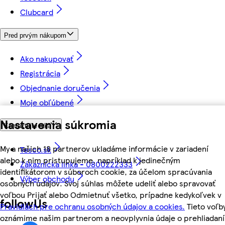
Clubcard
Pred prvým nákupom
Ako nakupovať
Registrácia
Objednanie doručenia
Moje obľúbené
Nastavenia súkromia
Kontaktujte nás
My a našich 18 partnerov ukladáme informácie v zariadení
Tesco.sk
alebo k nim pristupujeme, napríklad k jedinečným
Zákaznícka linka - 0800222333
identifikátorom v súboroch cookie, za účelom spracúvania
Výber obchodu
osobných údajov. Svoj súhlas môžete udeliť alebo spravovať
voľbou Prijať alebo Odmietnuť všetko, prípadne kedykoľvek v
followUs
Pravidlách pre ochranu osobných údajov a cookies.
Tieto voľb
oznámime našim partnerom a neovplyvnia údaje o prehliadaní