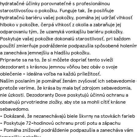
hydratačné účinky porovnateľné s profesionálnou
starostlivosťou o pokožku. Funguje tak, že posilňuje
hydratačnú bariéru vašej pokožky, pomáha jej udržať vlhkosť
hlboko v pokožke, čerpá vlhkosť z okolia a zabraňuje jej
odparovaniu tým, že uzamyká vonkajšiu bariéru pokožky.
Poskytuje vašej pokožke dokonalú starostlivosť, pri každom
použití zmierňuje podráždenie podpazušia spôsobené holení
a zanecháva jemnejšiu a hladšiu pokožku.
Pripravte sa na to, že si môžete dopriať tento svieži
dezodorant s krásnou jemnou vôňou bez obáv o svoje
oblečenie - ideálna voľba na každú príležitosť.
Naším poslaním je pomáhať ženám zvyšovať ich sebavedomie 
pretože veríme, že krása by mala byť zdrojom sebavedomia,
nie úzkosti. Dezodoranty Dove poskytujú účinnú ochranu a
obsahujú prvotriedne zložky, aby ste sa mohli cítiť krásne
sebavedomo.
- Dokázané, že nezanechávajú biele škvrny na stovkách farieb
- Poskytuje 72-hodinovú ochranu proti potu a zápachu
- Pomáha znižovať podráždenie podpazušia a zanecháva vám
jemnejšiu pokožku