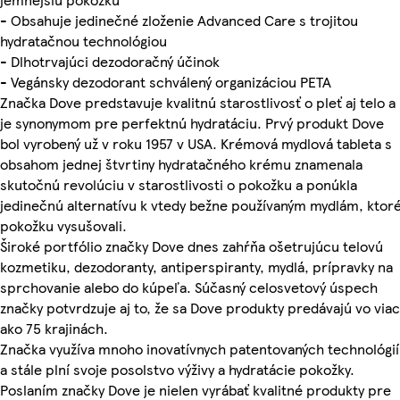
- Obsahuje jedinečné zloženie Advanced Care s trojitou
hydratačnou technológiou
- Dlhotrvajúci dezodoračný účinok
- Vegánsky dezodorant schválený organizáciou PETA
Značka Dove predstavuje kvalitnú starostlivosť o pleť aj telo a
je synonymom pre perfektnú hydratáciu. Prvý produkt Dove
bol vyrobený už v roku 1957 v USA. Krémová mydlová tableta s
obsahom jednej štvrtiny hydratačného krému znamenala
skutočnú revolúciu v starostlivosti o pokožku a ponúkla
jedinečnú alternatívu k vtedy bežne používaným mydlám, ktor
pokožku vysušovali.
Široké portfólio značky Dove dnes zahŕňa ošetrujúcu telovú
kozmetiku, dezodoranty, antiperspiranty, mydlá, prípravky na
sprchovanie alebo do kúpeľa. Súčasný celosvetový úspech
značky potvrdzuje aj to, že sa Dove produkty predávajú vo viac
ako 75 krajinách.
Značka využíva mnoho inovatívnych patentovaných technológií
a stále plní svoje posolstvo výživy a hydratácie pokožky.
Poslaním značky Dove je nielen vyrábať kvalitné produkty pre