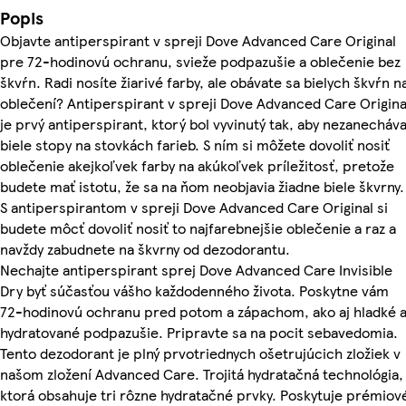
Popis
Objavte antiperspirant v spreji Dove Advanced Care Original
pre 72-hodinovú ochranu, svieže podpazušie a oblečenie bez
škvŕn. Radi nosíte žiarivé farby, ale obávate sa bielych škvŕn n
oblečení? Antiperspirant v spreji Dove Advanced Care Origina
je prvý antiperspirant, ktorý bol vyvinutý tak, aby nezanecháva
biele stopy na stovkách farieb. S ním si môžete dovoliť nosiť
oblečenie akejkoľvek farby na akúkoľvek príležitosť, pretože
budete mať istotu, že sa na ňom neobjavia žiadne biele škvrny.
S antiperspirantom v spreji Dove Advanced Care Original si
budete môcť dovoliť nosiť to najfarebnejšie oblečenie a raz a
navždy zabudnete na škvrny od dezodorantu.
Nechajte antiperspirant sprej Dove Advanced Care Invisible
Dry byť súčasťou vášho každodenného života. Poskytne vám
72-hodinovú ochranu pred potom a zápachom, ako aj hladké 
hydratované podpazušie. Pripravte sa na pocit sebavedomia.
Tento dezodorant je plný prvotriednych ošetrujúcich zložiek v
našom zložení Advanced Care. Trojitá hydratačná technológia,
ktorá obsahuje tri rôzne hydratačné prvky. Poskytuje prémiov