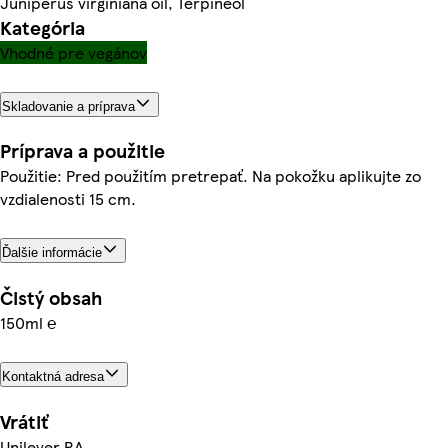
Juniperus virginiana oil, Terpineol
Kategória
Vhodné pre vegánov
Skladovanie a príprava
Príprava a použitie
Použitie: Pred použitím pretrepať. Na pokožku aplikujte zo
vzdialenosti 15 cm.
Ďalšie informácie
Čistý obsah
150ml ℮
Kontaktná adresa
Vrátiť
Unilever RA