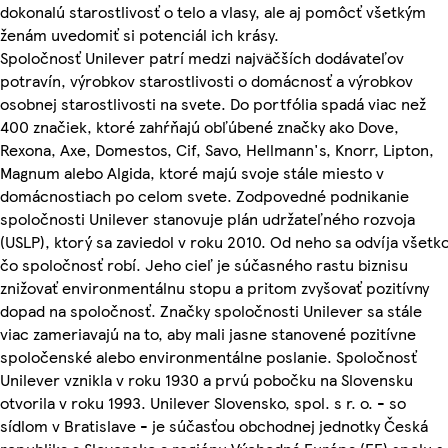
dokonalú starostlivosť o telo a vlasy, ale aj pomôcť všetkým
ženám uvedomiť si potenciál ich krásy.
Spoločnosť Unilever patrí medzi najväčších dodávateľov
potravín, výrobkov starostlivosti o domácnosť a výrobkov
osobnej starostlivosti na svete. Do portfólia spadá viac než
400 značiek, ktoré zahŕňajú obľúbené značky ako Dove,
Rexona, Axe, Domestos, Cif, Savo, Hellmann's, Knorr, Lipton,
Magnum alebo Algida, ktoré majú svoje stále miesto v
domácnostiach po celom svete. Zodpovedné podnikanie
spoločnosti Unilever stanovuje plán udržateľného rozvoja
(USLP), ktorý sa zaviedol v roku 2010. Od neho sa odvíja všetko
čo spoločnosť robí. Jeho cieľ je súčasného rastu biznisu
znižovať environmentálnu stopu a pritom zvyšovať pozitívny
dopad na spoločnosť. Značky spoločnosti Unilever sa stále
viac zameriavajú na to, aby mali jasne stanovené pozitívne
spoločenské alebo environmentálne poslanie. Spoločnosť
Unilever vznikla v roku 1930 a prvú pobočku na Slovensku
otvorila v roku 1993. Unilever Slovensko, spol. s r. o. - so
sídlom v Bratislave - je súčasťou obchodnej jednotky Česká