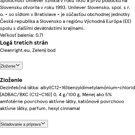
Spoločnosť Unilever vznikla v roku 1930 a prvú pobočku na
Slovensku otvorila v roku 1993. Unilever Slovensko, spol. s r.
o. - so sídlom v Bratislave - je súčasťou obchodnej jednotky
Česká republika a Slovensko a regiónu Východná Európa (EE)
spolu s ďalšími devätnástimi krajinami.
Veľkosť balenia: 0.7l
Logá tretích strán
Cleanright.eu, Zelený bod
Zloženie
Zloženie
Dezinfekčná látka: alkyl(C12-16)benzyldimetylamónium-chlorid
[ADBAC/BKC (C12-C16)] 0, 4 g/100 g, Menej ako 5%
amfotérne povrchovo aktívne látky, katiónové povrchovo
aktívne látky, parfum, hexyl cinnamal
Skladovanie a príprava