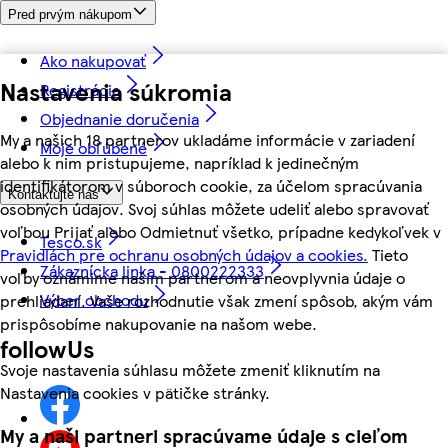
Pred prvým nákupom
Ako nakupovať
Nastavenia súkromia
Registrácia
Objednanie doručenia
My a našich 18 partnerov ukladáme informácie v zariadení
Moje obľúbené
alebo k nim pristupujeme, napríklad k jedinečným
identifikátorom v súboroch cookie, za účelom spracúvania
Kontaktujte nás
osobných údajov. Svoj súhlas môžete udeliť alebo spravovať
voľbou Prijať alebo Odmietnuť všetko, prípadne kedykoľvek v
Tesco.sk
Pravidlách pre ochranu osobných údajov a cookies.
Tieto
Zákaznícka linka - 0800222333
voľby oznámime našim partnerom a neovplyvnia údaje o
Výber obchodu
prehliadaní. Vaše rozhodnutie však zmení spôsob, akým vám
prispôsobíme nakupovanie na našom webe.
followUs
Svoje nastavenia súhlasu môžete zmeniť kliknutím na
Nastavenia cookies v pätičke stránky.
My a naši partneri spracúvame údaje s cieľom