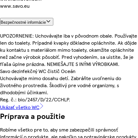
www.savo.eu
Bezpečnostné informácie
UPOZORNENIE: Uchovávajte iba v pôvodnom obale. Používajte
len do toalety. Prípadné kvapky dôkladne opláchnite. Ak dôjde
ku kontaktu s materiálom mimo toalety, okamžite opláchnite
než začne výrobok pôsobiť. Pred vyhodením, sa uistite, že je
fľaša úplne prázdna. NEMIEŠAJTE S INÝMI VÝROBKAMI.
Savo dezinfekčný WC čistič Oceán
Uchovávajte mimo dosahu detí. Zabráňte uvoľneniu do
životného prostredia. Škodlivý pre vodné organizmy, s
dlhodobými účinkami.
Reg. č.: bio/2457/D/22/CCHLP.
Ukázať všetko WC
Príprava a použitie
Robíme všetko pre to, aby sme zabezpečili správnosť
informácií o produkte, ale nakoľko sa potravinárske produkty