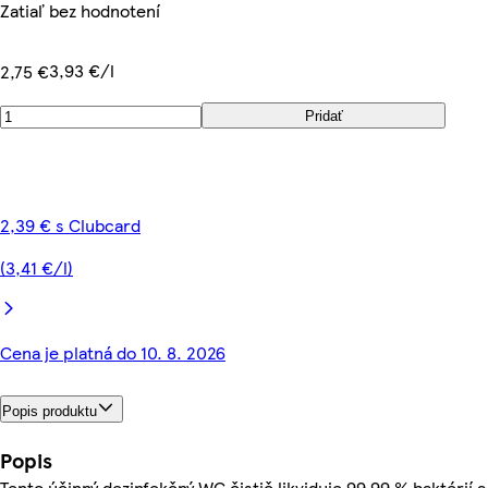
Zatiaľ bez hodnotení
3,93 €/l
2,75 €
Pridať
2,39 € s Clubcard
(3,41 €/l)
Cena je platná do 10. 8. 2026
Popis produktu
Popis
Tento účinný dezinfekčný WC čistič likviduje 99,99 % baktérií a