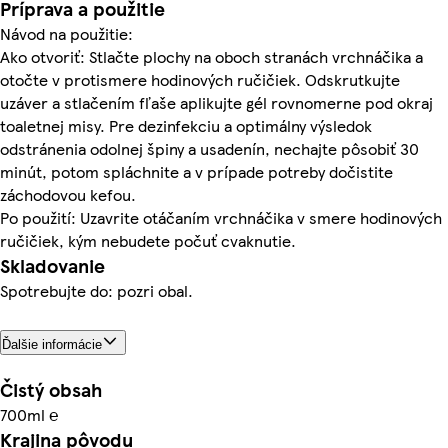
Príprava a použitie
Návod na použitie:
Ako otvoriť: Stlačte plochy na oboch stranách vrchnáčika a
otočte v protismere hodinových ručičiek. Odskrutkujte
uzáver a stlačením fľaše aplikujte gél rovnomerne pod okraj
toaletnej misy. Pre dezinfekciu a optimálny výsledok
odstránenia odolnej špiny a usadenín, nechajte pôsobiť 30
minút, potom spláchnite a v prípade potreby dočistite
záchodovou kefou.
Po použití: Uzavrite otáčaním vrchnáčika v smere hodinových
ručičiek, kým nebudete počuť cvaknutie.
Skladovanie
Spotrebujte do: pozri obal.
Ďalšie informácie
Čistý obsah
700ml ℮
Krajina pôvodu