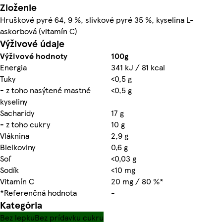
Zloženie
Hruškové pyré 64, 9 %, slivkové pyré 35 %, kyselina L-
askorbová (vitamín C)
Výživové údaje
Výživové hodnoty
100g
Energia
341 kJ / 81 kcal
Tuky
<0,5 g
- z toho nasýtené mastné
<0,5 g
kyseliny
Sacharidy
17 g
- z toho cukry
10 g
Vláknina
2,9 g
Bielkoviny
0,6 g
Soľ
<0,03 g
Sodík
<10 mg
Vitamín C
20 mg / 80 %*
*Referenčná hodnota
-
Kategória
Bez lepku
Bez prídavku cukru