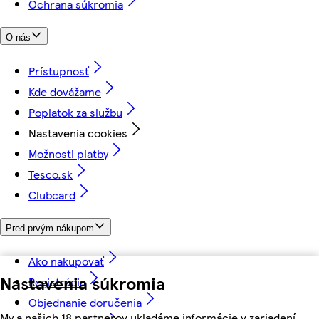
Ochrana súkromia
O nás
Prístupnosť
Kde dovážame
Poplatok za službu
Nastavenia cookies
Možnosti platby
Tesco.sk
Clubcard
Pred prvým nákupom
Ako nakupovať
Nastavenia súkromia
Registrácia
Objednanie doručenia
My a našich 18 partnerov ukladáme informácie v zariadení