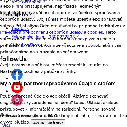
Moje obľúbené
alebo k nim pristupujeme, napríklad k jedinečným
identifikátorom v súboroch cookie, za účelom spracúvania
Kontaktujte nás
osobných údajov. Svoj súhlas môžete udeliť alebo spravovať
voľbou Prijať alebo Odmietnuť všetko, prípadne kedykoľvek v
Tesco.sk
Pravidlách pre ochranu osobných údajov a cookies.
Tieto
Zákaznícka linka - 0800222333
voľby oznámime našim partnerom a neovplyvnia údaje o
Výber obchodu
prehliadaní. Vaše rozhodnutie však zmení spôsob, akým vám
prispôsobíme nakupovanie na našom webe.
followUs
Svoje nastavenia súhlasu môžete zmeniť kliknutím na
Nastavenia cookies v pätičke stránky.
My a naši partneri spracúvame údaje s cieľom
Používať presné údaje o geolokácii. Aktívne skenovať
charakteristiky zariadenia na identifikáciu. Ukladať a/alebo
pristupovať k informáciám na zariadení. Personalizovaná
©
Tesco Stores SR, a.s. 2026
reklama a obsah, meranie reklamy a obsahu, prieskum publika
a vývoj služieb.
Zoznam partnerov