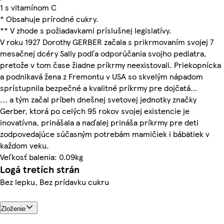
1 s vitamínom C
* Obsahuje prírodné cukry.
** V zhode s požiadavkami príslušnej legislatívy.
V roku 1927 Dorothy GERBER začala s prikrmovaním svojej 7
mesačnej dcéry Sally podľa odporúčania svojho pediatra,
pretože v tom čase žiadne príkrmy neexistovali. Priekopnícka
a podnikavá žena z Fremontu v USA so skvelým nápadom
sprístupnila bezpečné a kvalitné príkrmy pre dojčatá…
... a tým začal príbeh dnešnej svetovej jednotky značky
Gerber, ktorá po celých 95 rokov svojej existencie je
inovatívna, prinášala a naďalej prináša príkrmy pre deti
zodpovedajúce súčasným potrebám mamičiek i bábätiek v
každom veku.
Veľkosť balenia: 0.09kg
Logá tretích strán
Bez lepku, Bez prídavku cukru
Zloženie