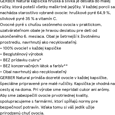
GERBER Natural kapsička hruška a slivka je desiata do malej
rúčky, ktorá poteší všetky maškrtné jazýčky. V každej porcii sa
nachádza starostlivo vybrané ovocie: hruškové pyré 64,9 %,
slivkové pyré 35 % a vitamín C.
Ovocné pyré s chuťou sezónneho ovocia v praktickom,
uzatvárateľnom obale je hravou desiatou pre deti od
ukončeného 6. mesiaca. Obal je šetrnejší k životnému
prostrediu, navrhnutý ako recyklovateľný.
- 100% ovocie1 v každej kapsičke
- Bezgluténový výrobok
- BEZ prídavku cukru*
- BEZ konzervačných látok a farbív**
- Obal navrhnutý ako recyklovateľný
GERBER Natural prináša dozreté ovocie v každej kapsičke,
špeciálne pripravené pre malé ručičky. Kapsička je vhodná na
cesty aj na doma. Pri výrobe sme nepridali cukor ani arómy.
Aby sme zabezpečili ovocie prvotriednej kvality,
spolupracujeme s farmármi, ktorí spĺňajú normy pre
bezpečnosť potravín. Vďaka tomu si váš jedlík užije
prirodzenú chuť ovocia.