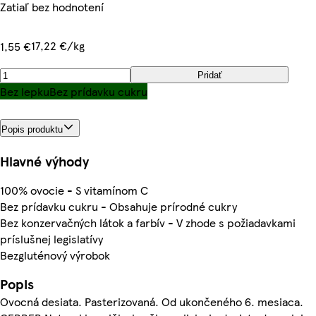
Zatiaľ bez hodnotení
17,22 €/kg
1,55 €
Pridať
Bez lepku
Bez prídavku cukru
Popis produktu
Hlavné výhody
100% ovocie - S vitamínom C
Bez prídavku cukru - Obsahuje prírodné cukry
Bez konzervačných látok a farbív - V zhode s požiadavkami
príslušnej legislatívy
Bezgluténový výrobok
Popis
Ovocná desiata. Pasterizovaná. Od ukončeného 6. mesiaca.