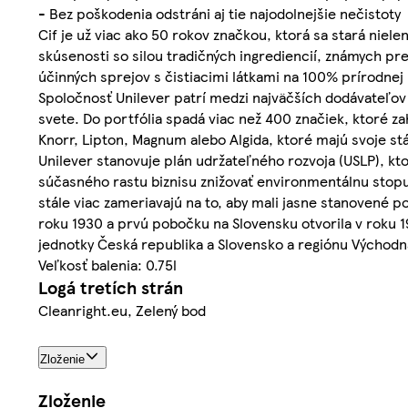
- Bez poškodenia odstráni aj tie najodolnejšie nečistoty
Cif je už viac ako 50 rokov značkou, ktorá sa stará niel
skúsenosti so silou tradičných ingrediencií, známych pre
účinných sprejov s čistiacimi látkami na 100% prírodnej
Spoločnosť Unilever patrí medzi najväčších dodávateľov 
svete. Do portfólia spadá viac než 400 značiek, ktoré z
Knorr, Lipton, Magnum alebo Algida, ktoré majú svoje 
Unilever stanovuje plán udržateľného rozvoja (USLP), kto
súčasného rastu biznisu znižovať environmentálnu stopu
stále viac zameriavajú na to, aby mali jasne stanovené 
roku 1930 a prvú pobočku na Slovensku otvorila v roku 19
jednotky Česká republika a Slovensko a regiónu Východná
Veľkosť balenia: 0.75l
Logá tretích strán
Cleanright.eu, Zelený bod
Zloženie
Zloženie