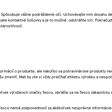
k. Spôsobuje vážne podráždenie oči. Uchovávajte min dosahu d
ate kontaktné šošovky a je to možné, odstráňte ich. Pokračuj
tarostlivosť.
ormácií o produkte, ale nakoľko sa potravinárske produkty ne
žu zmeniť. Mali by ste si vždy prečítať etiketu výrobku a nespol
ľvek výrobkoch značky Tesco, obráťte sa na Tesco zákaznícky 
, Tesco nemá zodpovednosť za akékoľvek nesprávne informácie