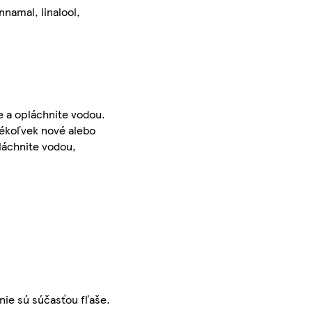
nnamal, linalool,
 a opláchnite vodou.
kékoľvek nové alebo
láchnite vodou,
nie sú súčasťou fľaše.