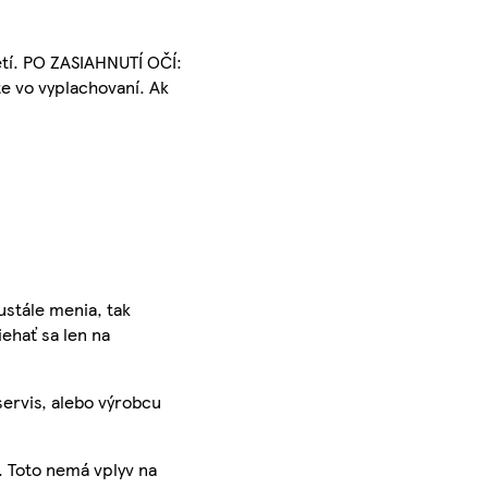
etí. PO ZASIAHNUTÍ OČÍ:
te vo vyplachovaní. Ak
ustále menia, tak
iehať sa len na
servis, alebo výrobcu
. Toto nemá vplyv na