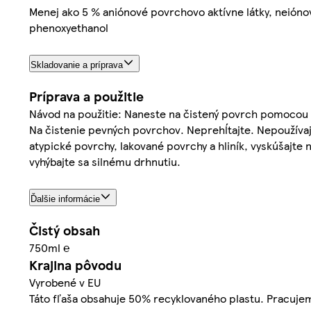
Menej ako 5 % aniónové povrchovo aktívne látky, neiónové
phenoxyethanol
Skladovanie a príprava
Príprava a použitie
Návod na použitie: Naneste na čistený povrch pomocou 
Na čistenie pevných povrchov. Neprehĺtajte. Nepoužívajte
atypické povrchy, lakované povrchy a hliník, vyskúšajt
vyhýbajte sa silnému drhnutiu.
Ďalšie informácie
Čistý obsah
750ml ℮
Krajina pôvodu
Vyrobené v EU
Táto fľaša obsahuje 50% recyklovaného plastu. Pracujeme