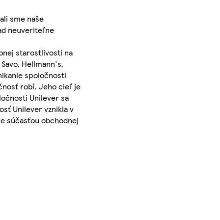
vali sme naše
rad neuveriteľne
nej starostlivosti na
 Savo, Hellmann's,
ikanie spoločnosti
nosť robí. Jeho cieľ je
očnosti Unilever sa
sť Unilever vznikla v
- je súčasťou obchodnej