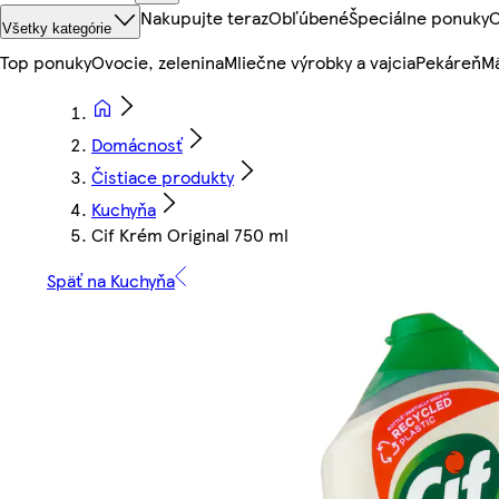
Nakupujte teraz
Obľúbené
Špeciálne ponuky
O
Všetky kategórie
Top ponuky
Ovocie, zelenina
Mliečne výrobky a vajcia
Pekáreň
Mä
Domácnosť
Čistiace produkty
Kuchyňa
Cif Krém Original 750 ml
Späť na Kuchyňa