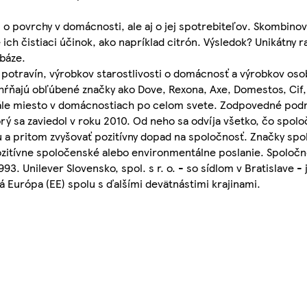
en o povrchy v domácnosti, ale aj o jej spotrebiteľov. Skombino
 ich čistiaci účinok, ako napríklad citrón. Výsledok? Unikátny 
 báze.
potravín, výrobkov starostlivosti o domácnosť a výrobkov osob
ahŕňajú obľúbené značky ako Dove, Rexona, Axe, Domestos, Cif,
stále miesto v domácnostiach po celom svete. Zodpovedné podn
rý sa zaviedol v roku 2010. Od neho sa odvíja všetko, čo spoloč
 a pritom zvyšovať pozitívny dopad na spoločnosť. Značky spol
pozitívne spoločenské alebo environmentálne poslanie. Spoločno
93. Unilever Slovensko, spol. s r. o. - so sídlom v Bratislave 
 Európa (EE) spolu s ďalšími devätnástimi krajinami.