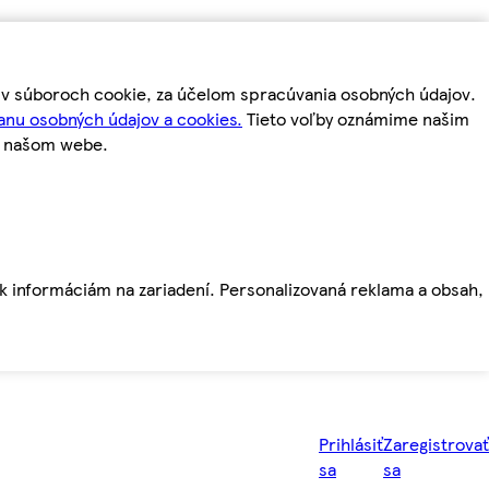
m v súboroch cookie, za účelom spracúvania osobných údajov.
anu osobných údajov a cookies.
Tieto voľby oznámime našim
a našom webe.
ť k informáciám na zariadení. Personalizovaná reklama a obsah,
Prihlásiť
Zaregistrovať
sa
sa