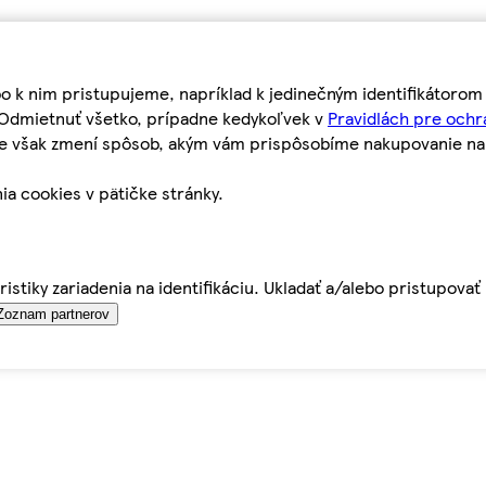
bo k nim pristupujeme, napríklad k jedinečným identifikátoro
o Odmietnuť všetko, prípadne kedykoľvek v
Pravidlách pre ochr
tie však zmení spôsob, akým vám prispôsobíme nakupovanie n
ia cookies v pätičke stránky.
istiky zariadenia na identifikáciu. Ukladať a/alebo pristupova
Zoznam partnerov