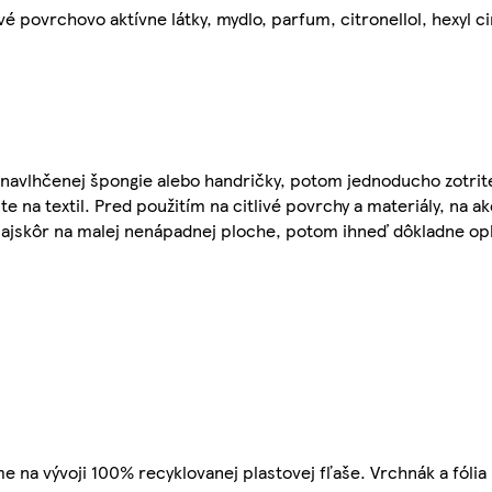
 povrchovo aktívne látky, mydlo, parfum, citronellol, hexyl ci
navlhčenej špongie alebo handričky, potom jednoducho zotrite
 na textil. Pred použitím na citlivé povrchy a materiály, na a
e najskôr na malej nenápadnej ploche, potom ihneď dôkladne op
 na vývoji 100% recyklovanej plastovej fľaše. Vrchnák a fólia 