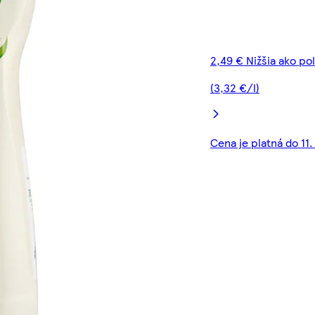
2,49 € Nižšia ako po
(3,32 €/l)
Cena je platná do 11.