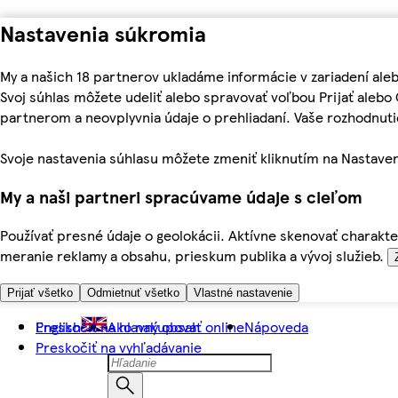
Nastavenia súkromia
My a našich 18 partnerov ukladáme informácie v zariadení ale
Svoj súhlas môžete udeliť alebo spravovať voľbou Prijať aleb
partnerom a neovplyvnia údaje o prehliadaní. Vaše rozhodnu
Svoje nastavenia súhlasu môžete zmeniť kliknutím na Nastaven
My a naši partneri spracúvame údaje s cieľom
Používať presné údaje o geolokácii. Aktívne skenovať charakter
meranie reklamy a obsahu, prieskum publika a vývoj služieb.
Prijať všetko
Odmietnuť všetko
Vlastné nastavenie
Preskočiť na hlavný obsah
English
Ako nakupovať online
Nápoveda
Preskočiť na vyhľadávanie