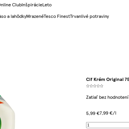
nline Club
Inšpirácie
Leto
so a lahôdky
Mrazené
Tesco Finest
Trvanlivé potraviny
Cif Krém Original 7
Zatiaľ bez hodnotení
7,99 €/l
5,99 €