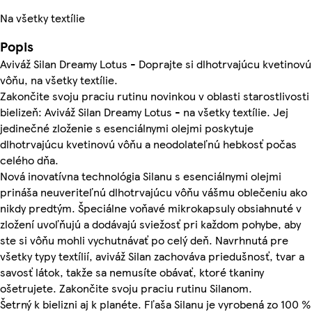
Na všetky textílie
Popis
Aviváž Silan Dreamy Lotus - Doprajte si dlhotrvajúcu kvetinovú
vôňu, na všetky textílie.
Zakončite svoju praciu rutinu novinkou v oblasti starostlivosti
bielizeň: Aviváž Silan Dreamy Lotus - na všetky textílie. Jej
jedinečné zloženie s esenciálnymi olejmi poskytuje
dlhotrvajúcu kvetinovú vôňu a neodolateľnú hebkosť počas
celého dňa.
Nová inovatívna technológia Silanu s esenciálnymi olejmi
prináša neuveriteľnú dlhotrvajúcu vôňu vášmu oblečeniu ako
nikdy predtým. Špeciálne voňavé mikrokapsuly obsiahnuté v
zložení uvoľňujú a dodávajú sviežosť pri každom pohybe, aby
ste si vôňu mohli vychutnávať po celý deň. Navrhnutá pre
všetky typy textílií, aviváž Silan zachováva priedušnosť, tvar a
savosť látok, takže sa nemusíte obávať, ktoré tkaniny
ošetrujete. Zakončite svoju praciu rutinu Silanom.
Šetrný k bielizni aj k planéte. Fľaša Silanu je vyrobená zo 100 %