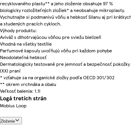
recyklovaného plastu** a jeho zloženie obsahuje 97 %
biologicky rozložiteľných zložiek* a neobsahuje mikroplasty.
Vychutnajte si podmanivú vôňu a hebkosť Silanu aj pri krátkyc
a studených pracích cykloch.
Výhody produktu:
Aviváž s dlhotrvajúcou vôňou pre sviežu bielizeň
Vhodná na všetky textílie
Parfumové kapsuly uvoľňujú vôňu pri každom pohybe
Neodolateľná hebkosť
Dermatologicky testované pre jemnosť a bezpečnosť pokožky
(XX) praní
* vzťahuje sa na organické zložky podľa OECD 301/302
** okrem vrchnáka a obalu
Veľkosť balenia: 1.1l
Logá tretích strán
Mobius Loop
Zloženie