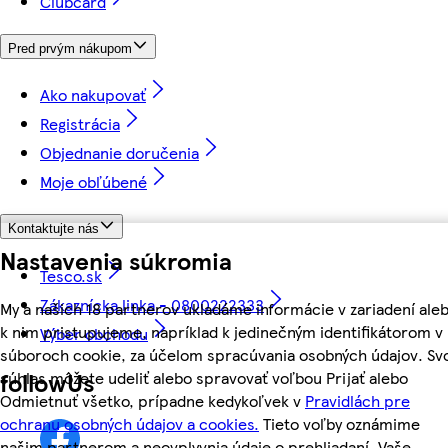
Clubcard
Pred prvým nákupom
Ako nakupovať
Registrácia
Objednanie doručenia
Moje obľúbené
Kontaktujte nás
Nastavenia súkromia
Tesco.sk
Zákaznícka linka - 0800222333
My a našich 18 partnerov ukladáme informácie v zariadení ale
k nim pristupujeme, napríklad k jedinečným identifikátorom v
Výber obchodu
súboroch cookie, za účelom spracúvania osobných údajov. Sv
followUs
súhlas môžete udeliť alebo spravovať voľbou Prijať alebo
Odmietnuť všetko, prípadne kedykoľvek v
Pravidlách pre
ochranu osobných údajov a cookies.
Tieto voľby oznámime
našim partnerom a neovplyvnia údaje o prehliadaní. Vaše