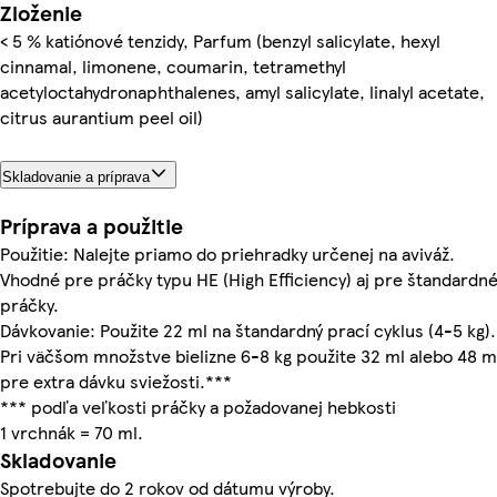
Zloženie
< 5 % katiónové tenzidy, Parfum (benzyl salicylate, hexyl
cinnamal, limonene, coumarin, tetramethyl
acetyloctahydronaphthalenes, amyl salicylate, linalyl acetate,
citrus aurantium peel oil)
Skladovanie a príprava
Príprava a použitie
Použitie: Nalejte priamo do priehradky určenej na aviváž.
Vhodné pre práčky typu HE (High Efficiency) aj pre štandardn
práčky.
Dávkovanie: Použite 22 ml na štandardný prací cyklus (4-5 kg).
Pri väčšom množstve bielizne 6-8 kg použite 32 ml alebo 48 m
pre extra dávku sviežosti.***
*** podľa veľkosti práčky a požadovanej hebkosti
1 vrchnák = 70 ml.
Skladovanie
Spotrebujte do 2 rokov od dátumu výroby.