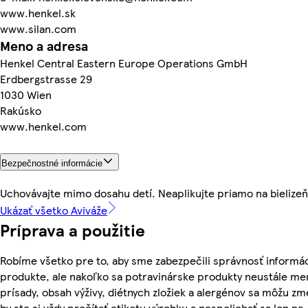
www.henkel.sk
www.silan.com
Meno a adresa
Henkel Central Eastern Europe Operations GmbH
Erdbergstrasse 29
1030 Wien
Rakúsko
www.henkel.com
Bezpečnostné informácie
Uchovávajte mimo dosahu detí. Neaplikujte priamo na bielizeň
Ukázať všetko Aviváže
Príprava a použitie
Robíme všetko pre to, aby sme zabezpečili správnosť informác
produkte, ale nakoľko sa potravinárske produkty neustále men
prísady, obsah výživy, diétnych zložiek a alergénov sa môžu zme
by ste si vždy prečítať etiketu výrobku a nespoliehať sa len na