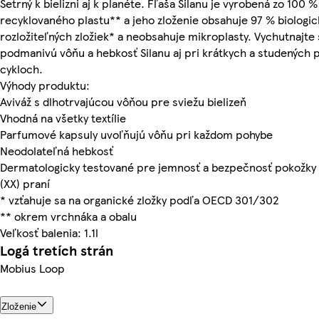
Šetrný k bielizni aj k planéte. Fľaša Silanu je vyrobená zo 100 %
recyklovaného plastu** a jeho zloženie obsahuje 97 % biologic
rozložiteľných zložiek* a neobsahuje mikroplasty. Vychutnajte 
podmanivú vôňu a hebkosť Silanu aj pri krátkych a studených 
cykloch.
Výhody produktu:
Aviváž s dlhotrvajúcou vôňou pre sviežu bielizeň
Vhodná na všetky textílie
Parfumové kapsuly uvoľňujú vôňu pri každom pohybe
Neodolateľná hebkosť
Dermatologicky testované pre jemnosť a bezpečnosť pokožky
(XX) praní
* vzťahuje sa na organické zložky podľa OECD 301/302
** okrem vrchnáka a obalu
Veľkosť balenia: 1.1l
Logá tretích strán
Mobius Loop
Zloženie