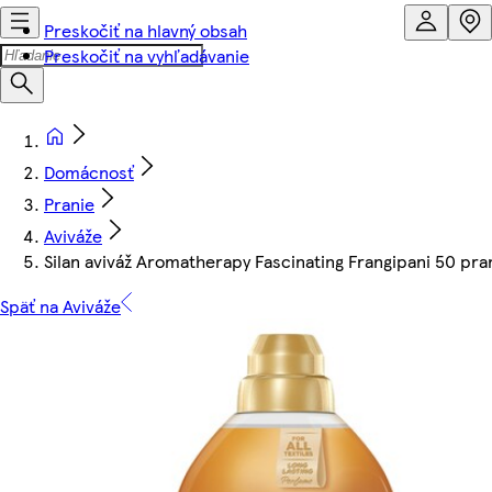
Preskočiť na hlavný obsah
Preskočiť na vyhľadávanie
Domácnosť
Pranie
Aviváže
Silan aviváž Aromatherapy Fascinating Frangipani 50 pran
Späť na Aviváže