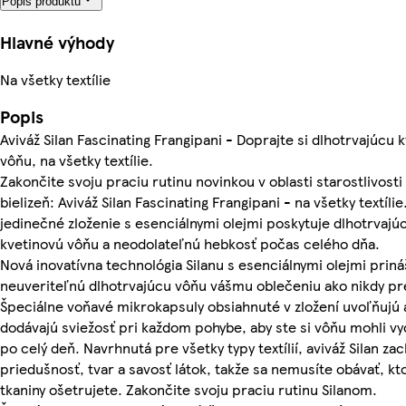
Popis produktu
Hlavné výhody
Na všetky textílie
Popis
Aviváž Silan Fascinating Frangipani - Doprajte si dlhotrvajúcu 
vôňu, na všetky textílie.
Zakončite svoju praciu rutinu novinkou v oblasti starostlivosti
bielizeň: Aviváž Silan Fascinating Frangipani - na všetky textílie
jedinečné zloženie s esenciálnymi olejmi poskytuje dlhotrvajú
kvetinovú vôňu a neodolateľnú hebkosť počas celého dňa.
Nová inovatívna technológia Silanu s esenciálnymi olejmi priná
neuveriteľnú dlhotrvajúcu vôňu vášmu oblečeniu ako nikdy p
Špeciálne voňavé mikrokapsuly obsiahnuté v zložení uvoľňujú 
dodávajú sviežosť pri každom pohybe, aby ste si vôňu mohli v
po celý deň. Navrhnutá pre všetky typy textílií, aviváž Silan za
priedušnosť, tvar a savosť látok, takže sa nemusíte obávať, kt
tkaniny ošetrujete. Zakončite svoju praciu rutinu Silanom.