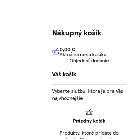
Nákupný košík
0,00 €
Aktuálna cena košíku
0,00 €
Aktuálna cena košíku
Objednať dodanie
Váš košík
Vyberte službu, ktorá je pre Vás
najvhodnejšie
Prázdny košík
Produkty, ktoré pridáte do