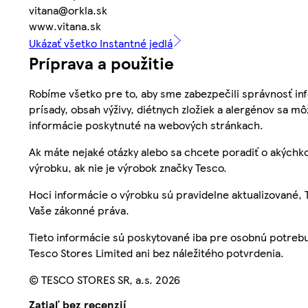
vitana@orkla.sk
www.vitana.sk
Ukázať všetko Instantné jedlá
Príprava a použitie
Robíme všetko pre to, aby sme zabezpečili správnosť inf
prísady, obsah výživy, diétnych zložiek a alergénov sa mô
informácie poskytnuté na webových stránkach.
Ak máte nejaké otázky alebo sa chcete poradiť o akýchko
výrobku, ak nie je výrobok značky Tesco.
Hoci informácie o výrobku sú pravidelne aktualizované
Vaše zákonné práva.
Tieto informácie sú poskytované iba pre osobnú potre
Tesco Stores Limited ani bez náležitého potvrdenia.
© TESCO STORES SR, a.s. 2026
Zatiaľ bez recenzií