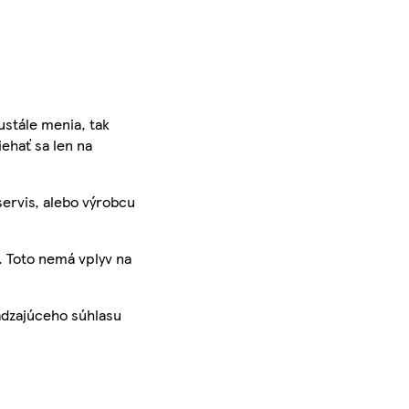
ustále menia, tak
iehať sa len na
servis, alebo výrobcu
. Toto nemá vplyv na
ádzajúceho súhlasu