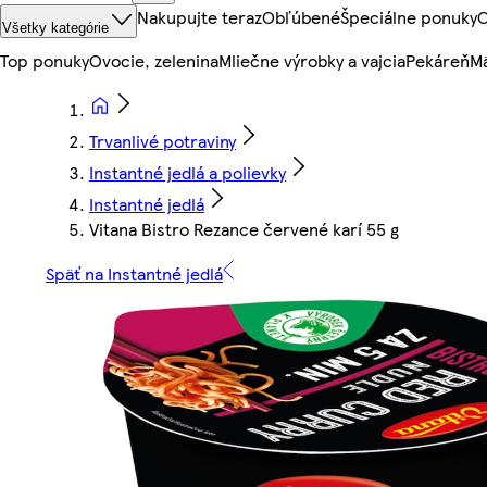
Nakupujte teraz
Obľúbené
Špeciálne ponuky
O
Všetky kategórie
Top ponuky
Ovocie, zelenina
Mliečne výrobky a vajcia
Pekáreň
Mä
Trvanlivé potraviny
Instantné jedlá a polievky
Instantné jedlá
Vitana Bistro Rezance červené karí 55 g
Späť na Instantné jedlá