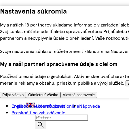
Nastavenia súkromia
My a našich 18 partnerov ukladáme informácie v zariadení ale
Svoj súhlas môžete udeliť alebo spravovať voľbou Prijať aleb
partnerom a neovplyvnia údaje o prehliadaní. Vaše rozhodnu
Svoje nastavenia súhlasu môžete zmeniť kliknutím na Nastaven
My a naši partneri spracúvame údaje s cieľom
Používať presné údaje o geolokácii. Aktívne skenovať charakter
meranie reklamy a obsahu, prieskum publika a vývoj služieb.
Prijať všetko
Odmietnuť všetko
Vlastné nastavenie
Preskočiť na hlavný obsah
English
Ako nakupovať online
Nápoveda
Preskočiť na vyhľadávanie