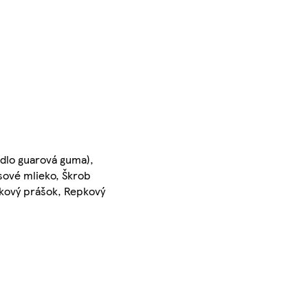
adlo guarová guma),
osové mlieko, Škrob
tkový prášok, Repkový