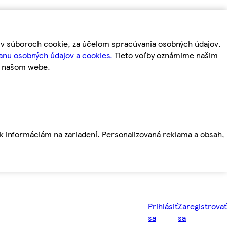
m v súboroch cookie, za účelom spracúvania osobných údajov.
anu osobných údajov a cookies.
Tieto voľby oznámime našim
a našom webe.
ť k informáciám na zariadení. Personalizovaná reklama a obsah,
Prihlásiť
Zaregistrovať
sa
sa