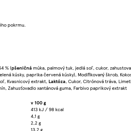
vého pokrmu.
64 % (
pšeničná
múka, palmový tuk, jedlá soľ, cukor, zahustov
zelená kúsky, paprika červená kúsky), Modifikovaný škrob, Kok
soľ, Kvasnicový extrakt,
Laktóza
, Cukor, Citrónová tráva, Lime
enín, Zahusťovadlo xantánová guma, Farbivo paprikový extrakt
v 100 g
413 kJ / 98 kcal
4,1 g
2,2 g
13,2 g