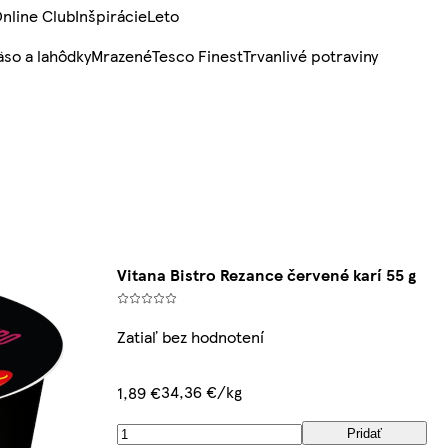
nline Club
Inšpirácie
Leto
so a lahôdky
Mrazené
Tesco Finest
Trvanlivé potraviny
Vitana Bistro Rezance červené karí 55 g
Zatiaľ bez hodnotení
34,36 €/kg
1,89 €
Pridať