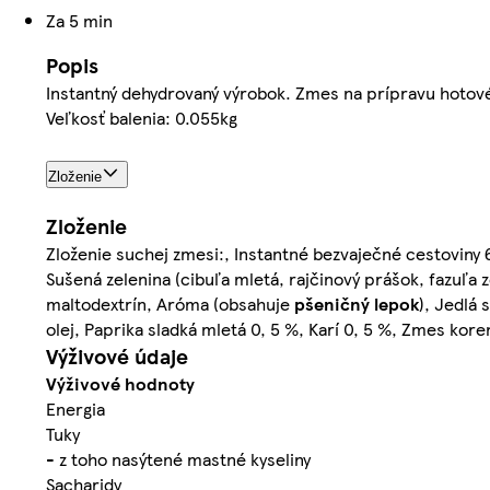
Za 5 min
Popis
Instantný dehydrovaný výrobok. Zmes na prípravu hoto
Veľkosť balenia: 0.055kg
Zloženie
Zloženie
Zloženie suchej zmesi:, Instantné bezvaječné cestoviny 
Sušená zelenina (cibuľa mletá, rajčinový prášok, fazuľa 
maltodextrín, Aróma (obsahuje
pšeničný
lepok
), Jedlá 
olej, Paprika sladká mletá 0, 5 %, Karí 0, 5 %, Zmes kor
Výživové údaje
Výživové hodnoty
Energia
Tuky
- z toho nasýtené mastné kyseliny
Sacharidy