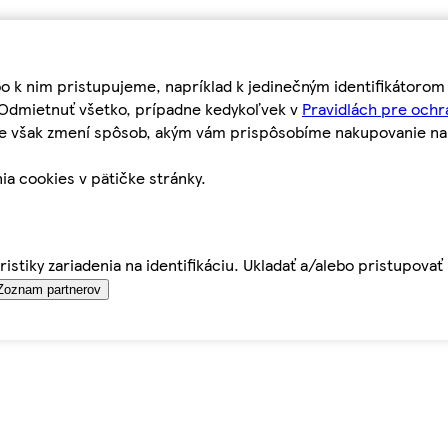
bo k nim pristupujeme, napríklad k jedinečným identifikátoro
o Odmietnuť všetko, prípadne kedykoľvek v
Pravidlách pre ochr
tie však zmení spôsob, akým vám prispôsobíme nakupovanie n
ia cookies v pätičke stránky.
istiky zariadenia na identifikáciu. Ukladať a/alebo pristupova
Zoznam partnerov