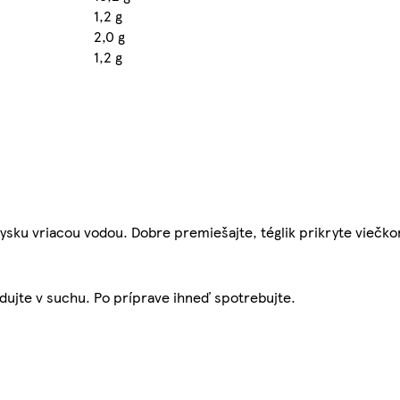
1,2 g
2,0 g
1,2 g
 rysku vriacou vodou. Dobre premiešajte, téglik prikryte viečk
adujte v suchu. Po príprave ihneď spotrebujte.