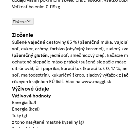
Veľkosť balenia: 0.119kg
Zloženie
Zloženie
Sušené
vaječné
cestoviny 85 % (
pšeničná
múka,
vajcia
soľ, cukor, arómy, farbivo (obyčajný karamel), sušený kva
(
pšeničný
glutén
, jedlá soľ, slnečnicový olej), kačacie
ochutené slepačie mäso prášok (sušené slepačie mäso 0, 2
citrónová), čili paprika, kurací tuk (kurací tuk 0, 17 %, 
soľ, maltodextrín), kukuričný škrob, sladový výťažok z
ja
rôznych krajinách EÚ líšiť. Viac na www.maggi.sk
Výživové údaje
Výživové hodnoty
Energia (kJ)
Energia (kcal)
Tuky (g)
z toho nasýtené mastné kyseliny (g)