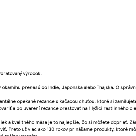
dratovaný výrobok.
v okamihu prenesú do Indie, Japonska alebo Thajska. O správ
ientálne opekané rezance s kačacou chuťou, ktoré si zamilujet
variť a po uvarení rezance orestovať na 1 lyžici rastlinného ole
niek a kvalitného mäsa je to najlepšie, čo si môžete dopriať. 
aviť. Preto už viac ako 130 rokov prinášame produkty, ktoré mô
é začína varením.