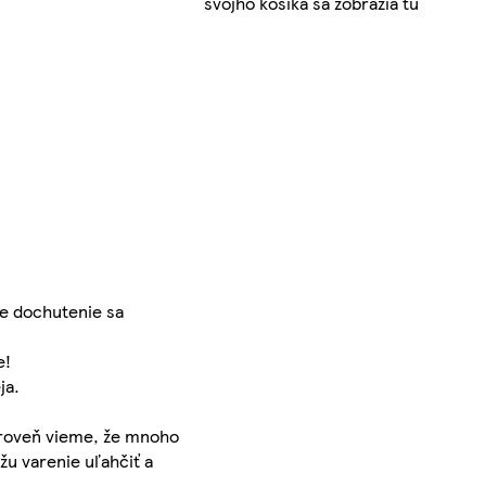
svojho košíka sa zobrazia tu
ne dochutenie sa
e!
ja.
Zároveň vieme, že mnoho
žu varenie uľahčiť a