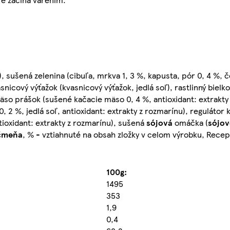
), sušená zelenina (cibuľa, mrkva 1, 3 %, kapusta, pór 0, 4 %, 
snicový výťažok (kvasnicový výťažok, jedlá soľ), rastlinný bielk
 mäso prášok (sušené kačacie mäso 0, 4 %, antioxidant: extrakty
 %, jedlá soľ, antioxidant: extrakty z rozmarínu), regulátor ky
antioxidant: extrakty z rozmarínu), sušená
sójová
omáčka (
sójov
čmeňa
, % - vztiahnuté na obsah zložky v celom výrobku, Rece
100g:
1495
353
1,9
0,4