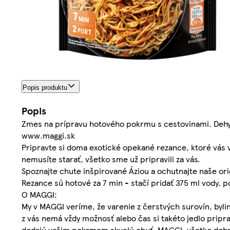
Popis produktu
Popis
Zmes na prípravu hotového pokrmu s cestovinami. Dehy
www.maggi.sk
Pripravte si doma exotické opekané rezance, ktoré vás 
nemusíte starať, všetko sme už pripravili za vás.
Spoznajte chute inšpirované Áziou a ochutnajte naše or
Rezance sú hotové za 7 min - stačí pridať 375 ml vody, po
O MAGGI:
My v MAGGI veríme, že varenie z čerstvých surovín, byli
z vás nemá vždy možnosť alebo čas si takéto jedlo pripr
dodajú vašim pokrmom skvelú chuť. MAGGI, všetko dobr