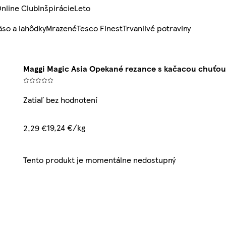
nline Club
Inšpirácie
Leto
so a lahôdky
Mrazené
Tesco Finest
Trvanlivé potraviny
Maggi Magic Asia Opekané rezance s kačacou chuťou 
Zatiaľ bez hodnotení
19,24 €/kg
2,29 €
Tento produkt je momentálne nedostupný