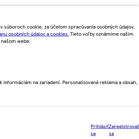
m v súboroch cookie, za účelom spracúvania osobných údajov.
anu osobných údajov a cookies.
Tieto voľby oznámime našim
a našom webe.
ť k informáciám na zariadení. Personalizovaná reklama a obsah,
Prihlásiť
Zaregistrovať
sa
sa