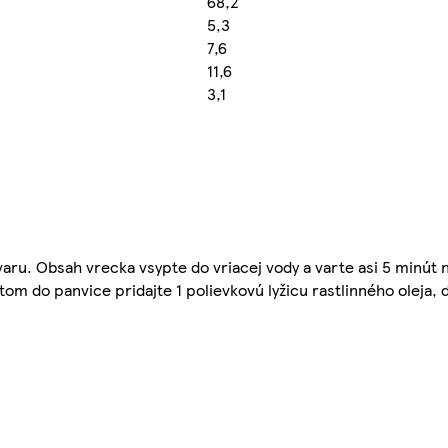
68,2
5,3
7,6
11,6
3,1
 varu. Obsah vrecka vsypte do vriacej vody a varte asi 5 minút
om do panvice pridajte 1 polievkovú lyžicu rastlinného oleja,