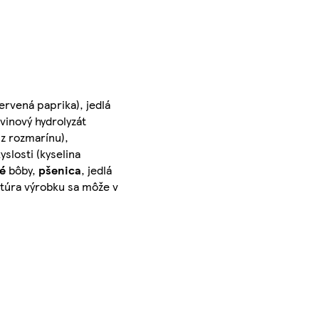
červená paprika), jedlá
ovinový hydrolyzát
 z rozmarínu),
slosti (kyselina
é
bôby,
pšenica
, jedlá
ptúra výrobku sa môže v