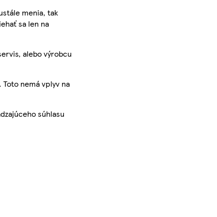
ustále menia, tak
iehať sa len na
servis, alebo výrobcu
. Toto nemá vplyv na
ádzajúceho súhlasu