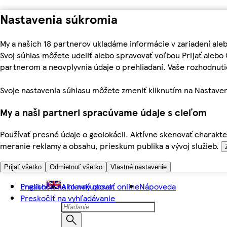
Nastavenia súkromia
My a našich 18 partnerov ukladáme informácie v zariadení ale
Svoj súhlas môžete udeliť alebo spravovať voľbou Prijať aleb
partnerom a neovplyvnia údaje o prehliadaní. Vaše rozhodnu
Svoje nastavenia súhlasu môžete zmeniť kliknutím na Nastaven
My a naši partneri spracúvame údaje s cieľom
Používať presné údaje o geolokácii. Aktívne skenovať charakter
meranie reklamy a obsahu, prieskum publika a vývoj služieb.
Prijať všetko
Odmietnuť všetko
Vlastné nastavenie
Preskočiť na hlavný obsah
English
Ako nakupovať online
Nápoveda
Preskočiť na vyhľadávanie