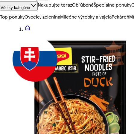
Nakupujte teraz
Obľúbené
Špeciálne ponuky
O
Všetky kategórie
Top ponuky
Ovocie, zelenina
Mliečne výrobky a vajcia
Pekáreň
Mä