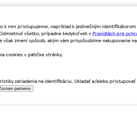
bo k nim pristupujeme, napríklad k jedinečným identifikátoro
o Odmietnuť všetko, prípadne kedykoľvek v
Pravidlách pre ochr
tie však zmení spôsob, akým vám prispôsobíme nakupovanie n
ia cookies v pätičke stránky.
istiky zariadenia na identifikáciu. Ukladať a/alebo pristupova
Zoznam partnerov