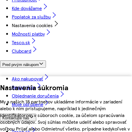
Kde dovážame
Poplatok za službu
Nastavenia cookies
Možnosti platby
Tesco.sk
Clubcard
Pred prvým nákupom
Ako nakupovať
Nastavenia súkromia
Registrácia
Objednanie doručenia
My a našich 18 partnerov ukladáme informácie v zariadení
Moje obľúbené
alebo k nim pristupujeme, napríklad k jedinečným
identifikátorom v súboroch cookie, za účelom spracúvania
Kontaktujte nás
osobných údajov. Svoj súhlas môžete udeliť alebo spravovať
voľbou Prijať alebo Odmietnuť všetko, prípadne kedykoľvek v
Tesco.sk