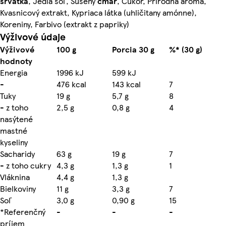
srvátka
, Jedlá soľ, Sušený
cmar
, Cukor, Prírodná aróma,
Kvasnicový extrakt, Kypriaca látka (uhličitany amónne),
Koreniny, Farbivo (extrakt z papriky)
Výživové údaje
Výživové
100 g
Porcia 30 g
%* (30 g)
hodnoty
Energia
1996 kJ
599 kJ
-
476 kcal
143 kcal
7
Tuky
19 g
5,7 g
8
- z toho
2,5 g
0,8 g
4
nasýtené
mastné
kyseliny
Sacharidy
63 g
19 g
7
- z toho cukry
4,3 g
1,3 g
1
Vláknina
4,4 g
1,3 g
Bielkoviny
11 g
3,3 g
7
Soľ
3,0 g
0,90 g
15
*Referenčný
-
-
-
príjem