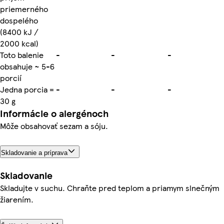
priemerného
dospelého
(8400 kJ /
2000 kcal)
Toto balenie
-
-
-
obsahuje ~ 5-6
porcií
Jedna porcia =
-
-
-
30 g
Informácie o alergénoch
Môže obsahovať sezam a sóju.
Skladovanie a príprava
Skladovanie
Skladujte v suchu. Chraňte pred teplom a priamym slnečným
žiarením.