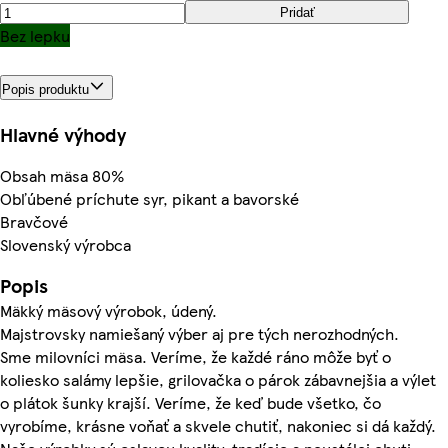
Pridať
Bez lepku
Popis produktu
Hlavné výhody
Obsah mäsa 80%
Obľúbené príchute syr, pikant a bavorské
Bravčové
Slovenský výrobca
Popis
Mäkký mäsový výrobok, údený.
Majstrovsky namiešaný výber aj pre tých nerozhodných.
Sme milovníci mäsa. Veríme, že každé ráno môže byť o
koliesko salámy lepšie, grilovačka o párok zábavnejšia a výlet
o plátok šunky krajší. Veríme, že keď bude všetko, čo
vyrobíme, krásne voňať a skvele chutiť, nakoniec si dá každý.