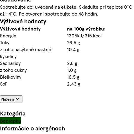
Spotrebujte do: uvedené na etikete. Skladujte pri teplote 0°C
až +4°C. Po otvorení spotrebujte do 48 hodín.
Výživové hodnoty
Výživové hodnoty
na 100g výrobku:
Energia
1305kJ/315 kcal
Tuky
26,5 g
z toho nasýtené mastné
10,4 g
kyseliny
Sacharidy
2,6 g
z toho cukry
1,0 g
Bielkoviny
16,5 g
Soľ
2,43 g
Zloženie
Kategória
Bez lepku
Informácie o alergénoch