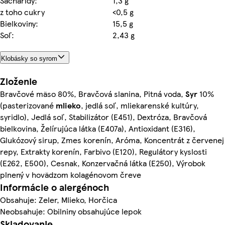
Sacharidy:
1,3 g
z toho cukry
<0,5 g
Bielkoviny:
15,5 g
Soľ:
2,43 g
Klobásky so syrom
Zloženie
Bravčové mäso 80%, Bravčová slanina, Pitná voda,
Syr
10%
(pasterizované
mlieko
, jedlá soľ, mliekarenské kultúry,
syridlo), Jedlá soľ, Stabilizátor (E451), Dextróza, Bravčová
bielkovina, Želírujúca látka (E407a), Antioxidant (E316),
Glukózový sirup, Zmes korenín, Aróma, Koncentrát z červenej
repy, Extrakty korenín, Farbivo (E120), Regulátory kyslosti
(E262, E500), Cesnak, Konzervačná látka (E250), Výrobok
plnený v hovädzom kolagénovom čreve
Informácie o alergénoch
Obsahuje: Zeler, Mlieko, Horčica
Neobsahuje: Obilniny obsahujúce lepok
Skladovanie