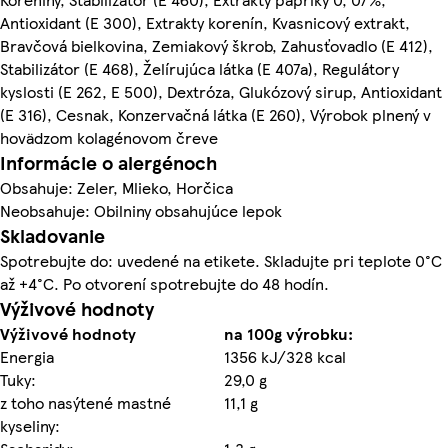
Antioxidant (E 300), Extrakty korenín, Kvasnicový extrakt,
Bravčová bielkovina, Zemiakový škrob, Zahusťovadlo (E 412),
Stabilizátor (E 468), Želírujúca látka (E 407a), Regulátory
kyslosti (E 262, E 500), Dextróza, Glukózový sirup, Antioxidant
(E 316), Cesnak, Konzervačná látka (E 260), Výrobok plnený v
hovädzom kolagénovom čreve
Informácie o alergénoch
Obsahuje: Zeler, Mlieko, Horčica
Neobsahuje: Obilniny obsahujúce lepok
Skladovanie
Spotrebujte do: uvedené na etikete. Skladujte pri teplote 0°C
až +4°C. Po otvorení spotrebujte do 48 hodín.
Výživové hodnoty
Výživové hodnoty
na 100g výrobku:
Energia
1356 kJ/328 kcal
Tuky:
29,0 g
z toho nasýtené mastné
11,1 g
kyseliny: