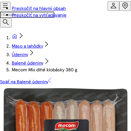
Preskočiť na hlavný obsah
Preskočiť na vyhľadávanie
Mäso a lahôdky
Údeniny
Balené údeniny
Mecom Mix dlhé klobásky 380 g
Späť na Balené údeniny