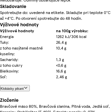
Skladovanie
Spotrebujte do: uvedené na etikete. Skladujte pri teplote 0°C
až +4°C. Po otvorení spotrebujte do 48 hodín.
Výživové hodnoty
Výživové hodnoty
na 100g výrobku:
Energia
1262 kJ/306 kcal
Tuky:
26,4 g
z toho nasýtené mastné
10,4 g
kyseliny:
Sacharidy:
1,3 g
z toho cukry
<0,6 g
Bielkoviny:
16,6 g
Soľ:
2,46 g
Klobásky pikant
Zloženie
Bravčové mäso 80%, Bravčová slanina, Pitná voda, Jedlá soľ,
Koreniny, Stabilizátor (E 460), Extrakty papriky 0, 07%,