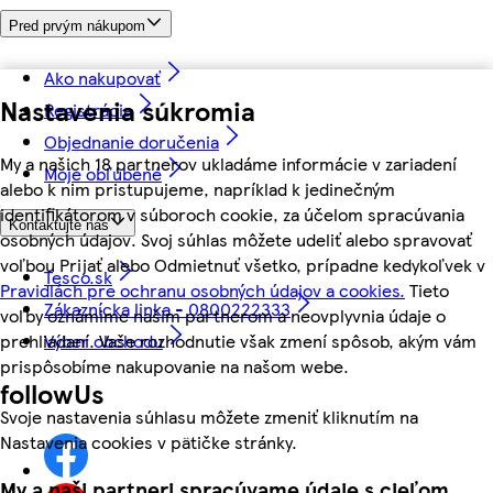
Pred prvým nákupom
Ako nakupovať
Nastavenia súkromia
Registrácia
Objednanie doručenia
My a našich 18 partnerov ukladáme informácie v zariadení
Moje obľúbené
alebo k nim pristupujeme, napríklad k jedinečným
identifikátorom v súboroch cookie, za účelom spracúvania
Kontaktujte nás
osobných údajov. Svoj súhlas môžete udeliť alebo spravovať
voľbou Prijať alebo Odmietnuť všetko, prípadne kedykoľvek v
Tesco.sk
Pravidlách pre ochranu osobných údajov a cookies.
Tieto
Zákaznícka linka - 0800222333
voľby oznámime našim partnerom a neovplyvnia údaje o
prehliadaní. Vaše rozhodnutie však zmení spôsob, akým vám
Výber obchodu
prispôsobíme nakupovanie na našom webe.
followUs
Svoje nastavenia súhlasu môžete zmeniť kliknutím na
Nastavenia cookies v pätičke stránky.
My a naši partneri spracúvame údaje s cieľom