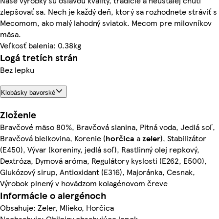
Naše výrobky sú oslavou kvality, tradície a neustálej chuti
zlepšovať sa. Nech je každý deň, ktorý sa rozhodnete stráviť s
Mecomom, ako malý lahodný sviatok. Mecom pre milovníkov
mäsa.
Veľkosť balenia: 0.38kg
Logá tretích strán
Bez lepku
Klobásky bavorské
Zloženie
Bravčové mäso 80%, Bravčová slanina, Pitná voda, Jedlá soľ,
Bravčová bielkovina, Korenie (
horčica
a
zeler
), Stabilizátor
(E450), Vývar (koreniny, jedlá soľ), Rastlinný olej repkový,
Dextróza, Dymová aróma, Regulátory kyslosti (E262, E500),
Glukózový sirup, Antioxidant (E316), Majoránka, Cesnak,
Výrobok plnený v hovädzom kolagénovom čreve
Informácie o alergénoch
Obsahuje: Zeler, Mlieko, Horčica
Neobsahuje: Obilniny obsahujúce lepok