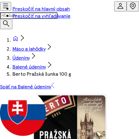
Preskočiť na hlavný obsah
Preskočiť na vyhľadávanie
Mäso a lahôdky
Údeniny
Balené údeniny
Berto Pražská šunka 100 g
Späť na Balené údeniny