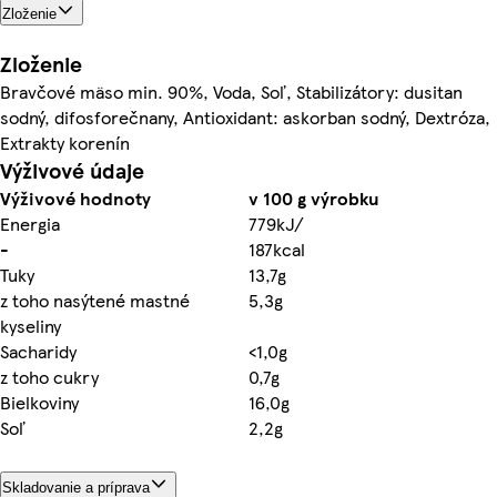
Zloženie
Zloženie
Bravčové mäso min. 90%, Voda, Soľ, Stabilizátory: dusitan
sodný, difosforečnany, Antioxidant: askorban sodný, Dextróza,
Extrakty korenín
Výživové údaje
Výživové hodnoty
v 100 g výrobku
Energia
779kJ/
-
187kcal
Tuky
13,7g
z toho nasýtené mastné
5,3g
kyseliny
Sacharidy
<1,0g
z toho cukry
0,7g
Bielkoviny
16,0g
Soľ
2,2g
Skladovanie a príprava