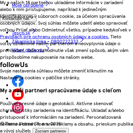
My a našich 18 partnerov ukladáme informácie v zariadení
Moje obľúbené
alebo k nim pristupujeme, napríklad k jedinečným
identifikátorom v súboroch cookie, za účelom spracúvania
Kontaktujte nás
osobných údajov. Svoj súhlas môžete udeliť alebo spravovať
voľbou Prijať alebo Odmietnuť všetko, prípadne kedykoľvek v
Tesco.sk
Pravidlách pre ochranu osobných údajov a cookies.
Tieto
Zákaznícka linka - 0800222333
voľby oznámime našim partnerom a neovplyvnia údaje o
Výber obchodu
prehliadaní. Vaše rozhodnutie však zmení spôsob, akým vám
prispôsobíme nakupovanie na našom webe.
followUs
Svoje nastavenia súhlasu môžete zmeniť kliknutím na
Nastavenia cookies v pätičke stránky.
My a naši partneri spracúvame údaje s cieľom
Používať presné údaje o geolokácii. Aktívne skenovať
charakteristiky zariadenia na identifikáciu. Ukladať a/alebo
pristupovať k informáciám na zariadení. Personalizovaná
©
Tesco Stores SR, a.s. 2026
reklama a obsah, meranie reklamy a obsahu, prieskum publika
a vývoj služieb.
Zoznam partnerov