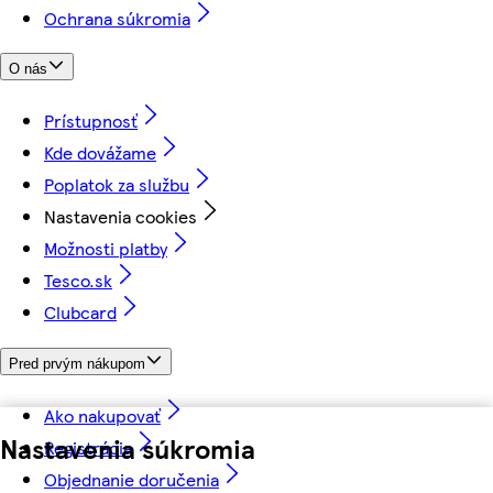
Ochrana súkromia
O nás
Prístupnosť
Kde dovážame
Poplatok za službu
Nastavenia cookies
Možnosti platby
Tesco.sk
Clubcard
Pred prvým nákupom
Ako nakupovať
Nastavenia súkromia
Registrácia
Objednanie doručenia