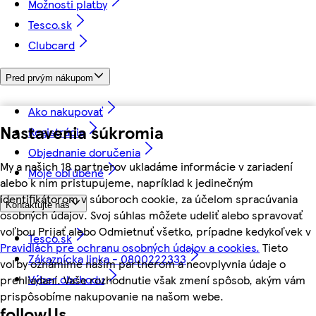
Možnosti platby
Tesco.sk
Clubcard
Pred prvým nákupom
Ako nakupovať
Nastavenia súkromia
Registrácia
Objednanie doručenia
My a našich 18 partnerov ukladáme informácie v zariadení
Moje obľúbené
alebo k nim pristupujeme, napríklad k jedinečným
identifikátorom v súboroch cookie, za účelom spracúvania
Kontaktujte nás
osobných údajov. Svoj súhlas môžete udeliť alebo spravovať
voľbou Prijať alebo Odmietnuť všetko, prípadne kedykoľvek v
Tesco.sk
Pravidlách pre ochranu osobných údajov a cookies.
Tieto
Zákaznícka linka - 0800222333
voľby oznámime našim partnerom a neovplyvnia údaje o
Výber obchodu
prehliadaní. Vaše rozhodnutie však zmení spôsob, akým vám
prispôsobíme nakupovanie na našom webe.
followUs