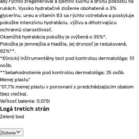
aby rýchlo zregeneroval a zjemnil suchú a drsnú pokožku na
rukách. Vysoko hydratačné zloženie obohatené o 3%
glycerínu, ureu a vitamín B3 sa rýchlo vstrebáva a poskytuje
pokožke intenzívnu hydratáciu, výživu a dlhotrvajúcu
ochrannú starostlivosť.
Okamžitá hydratácia pokožky je zvýšená o 35%*.
Pokožka je jemnejšia a hladšia, jej drsnosť je redukovaná,
92%**.
*Klinický inštrumentálny test pod kontrolou dermatológa; 10
osôb.
**Sebahodnotenie pod kontrolou dermatológa; 25 osôb.
Menej plastu⁺
⁺07,7% menej plastu v porovnaní s predchádzajúcim obalom
(bez viečka).
Veľkosť balenia: 0.075l
Logá tretích strán
Zelený bod
Zloženie