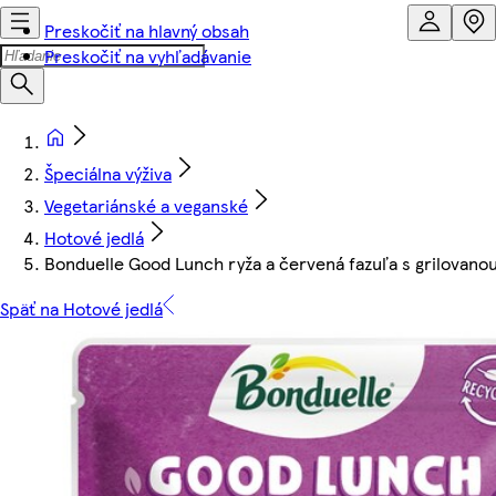
Preskočiť na hlavný obsah
Preskočiť na vyhľadávanie
Špeciálna výživa
Vegetariánské a veganské
Hotové jedlá
Bonduelle Good Lunch ryža a červená fazuľa s grilovanou
Späť na Hotové jedlá