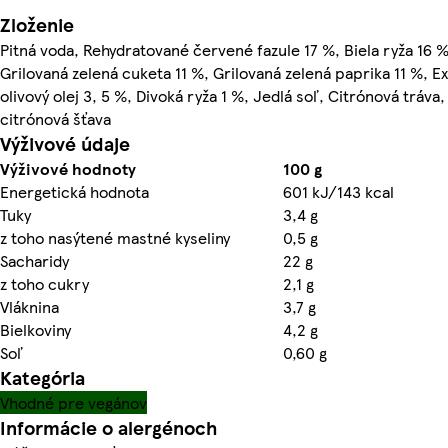
Zloženie
Pitná voda, Rehydratované červené fazule 17 %, Biela ryža 16 %
Grilovaná zelená cuketa 11 %, Grilovaná zelená paprika 11 %, E
olivový olej 3, 5 %, Divoká ryža 1 %, Jedlá soľ, Citrónová tráv
citrónová šťava
Výživové údaje
Výživové hodnoty
100 g
Energetická hodnota
601 kJ/143 kcal
Tuky
3,4 g
z toho nasýtené mastné kyseliny
0,5 g
Sacharidy
22 g
z toho cukry
2,1 g
Vláknina
3,7 g
Bielkoviny
4,2 g
Soľ
0,60 g
Kategória
Vhodné pre vegánov
Informácie o alergénoch