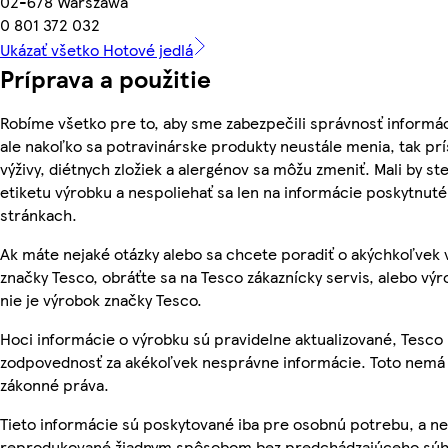
02-678 Warszawa
0 801 372 032
Ukázať všetko Hotové jedlá
Príprava a použitie
Robíme všetko pre to, aby sme zabezpečili správnosť informác
ale nakoľko sa potravinárske produkty neustále menia, tak pr
výživy, diétnych zložiek a alergénov sa môžu zmeniť. Mali by ste
etiketu výrobku a nespoliehať sa len na informácie poskytnut
stránkach.
Ak máte nejaké otázky alebo sa chcete poradiť o akýchkoľvek
značky Tesco, obráťte sa na Tesco zákaznícky servis, alebo vý
nie je výrobok značky Tesco.
Hoci informácie o výrobku sú pravidelne aktualizované, Tesc
zodpovednosť za akékoľvek nesprávne informácie. Toto nemá 
zákonné práva.
Tieto informácie sú poskytované iba pre osobnú potrebu, a n
reprodukované žiadnym spôsobom bez predchádzajúceho súh