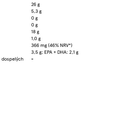
26 g
5,3 g
0 g
0 g
18 g
1,0 g
366 mg (46% NRV*)
3,5 g; EPA + DHA: 2,1 g
e dospelých
-