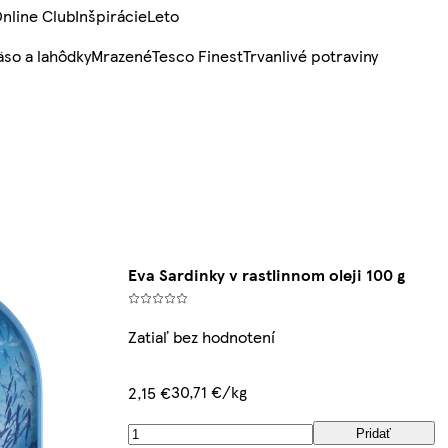
nline Club
Inšpirácie
Leto
so a lahôdky
Mrazené
Tesco Finest
Trvanlivé potraviny
Eva Sardinky v rastlinnom oleji 100 g
Zatiaľ bez hodnotení
30,71 €/kg
2,15 €
Pridať