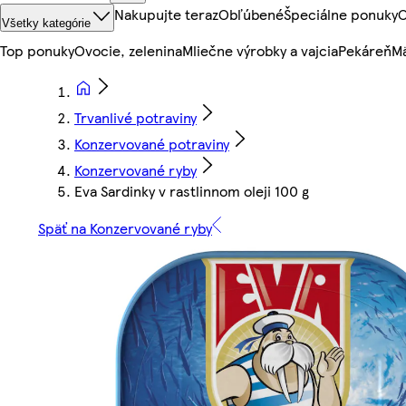
Nakupujte teraz
Obľúbené
Špeciálne ponuky
O
Všetky kategórie
Top ponuky
Ovocie, zelenina
Mliečne výrobky a vajcia
Pekáreň
Mä
Trvanlivé potraviny
Konzervované potraviny
Konzervované ryby
Eva Sardinky v rastlinnom oleji 100 g
Späť na Konzervované ryby