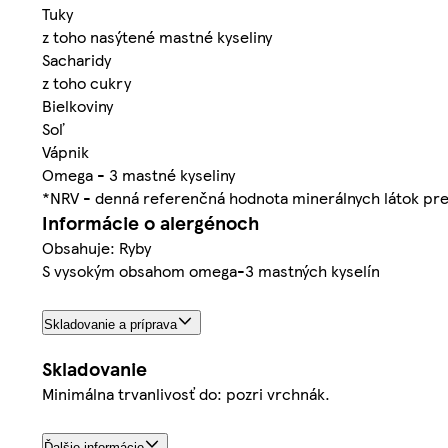
Tuky
z toho nasýtené mastné kyseliny
Sacharidy
z toho cukry
Bielkoviny
Soľ
Vápnik
Omega - 3 mastné kyseliny
*NRV - denná referenčná hodnota minerálnych látok pr
Informácie o alergénoch
Obsahuje: Ryby
S vysokým obsahom omega-3 mastných kyselín
Skladovanie a príprava
Skladovanie
Minimálna trvanlivosť do: pozri vrchnák.
Ďalšie informácie