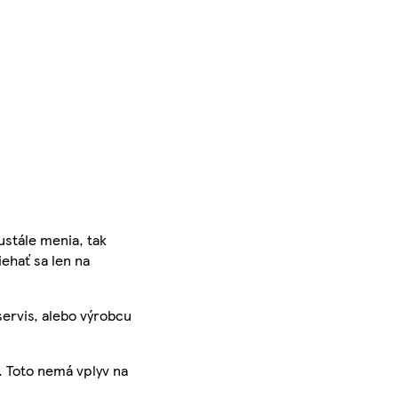
ustále menia, tak
iehať sa len na
servis, alebo výrobcu
. Toto nemá vplyv na