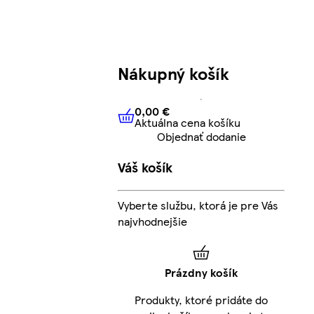
Nákupný košík
0,00 €
Aktuálna cena košíku
0,00 €
Aktuálna cena košíku
Objednať dodanie
Váš košík
Vyberte službu, ktorá je pre Vás
najvhodnejšie
Prázdny košík
Produkty, ktoré pridáte do