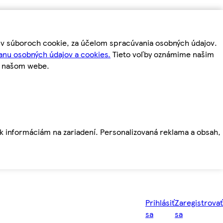
m v súboroch cookie, za účelom spracúvania osobných údajov.
anu osobných údajov a cookies.
Tieto voľby oznámime našim
a našom webe.
ť k informáciám na zariadení. Personalizovaná reklama a obsah,
Prihlásiť
Zaregistrovať
sa
sa