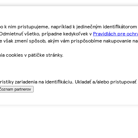
bo k nim pristupujeme, napríklad k jedinečným identifikátoro
o Odmietnuť všetko, prípadne kedykoľvek v
Pravidlách pre ochr
tie však zmení spôsob, akým vám prispôsobíme nakupovanie n
ia cookies v pätičke stránky.
istiky zariadenia na identifikáciu. Ukladať a/alebo pristupova
Zoznam partnerov