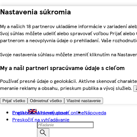
Nastavenia súkromia
My a našich 18 partnerov ukladáme informácie v zariadení ale
Svoj súhlas môžete udeliť alebo spravovať voľbou Prijať aleb
partnerom a neovplyvnia údaje o prehliadaní. Vaše rozhodnu
Svoje nastavenia súhlasu môžete zmeniť kliknutím na Nastaven
My a naši partneri spracúvame údaje s cieľom
Používať presné údaje o geolokácii. Aktívne skenovať charakter
meranie reklamy a obsahu, prieskum publika a vývoj služieb.
Prijať všetko
Odmietnuť všetko
Vlastné nastavenie
Preskočiť na hlavný obsah
English
Ako nakupovať online
Nápoveda
Preskočiť na vyhľadávanie