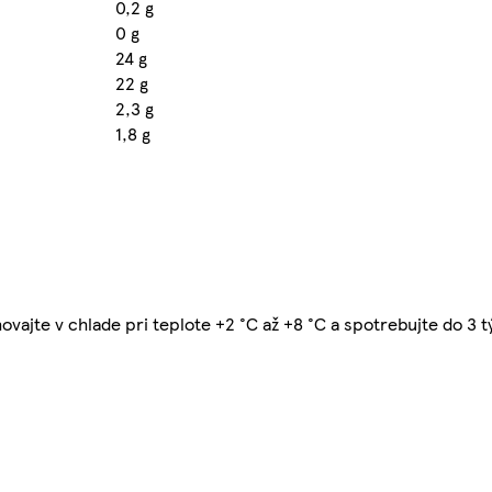
0,2 g
0 g
24 g
22 g
2,3 g
1,8 g
ovajte v chlade pri teplote +2 °C až +8 °C a spotrebujte do 3 