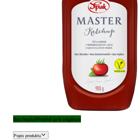
Bez lepku
Vhodné pre vegánov
Popis produktu