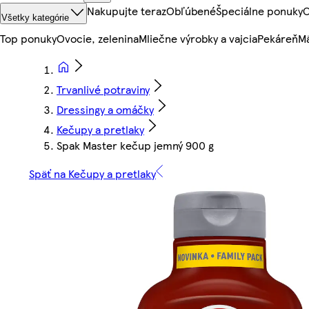
Nakupujte teraz
Obľúbené
Špeciálne ponuky
O
Všetky kategórie
Top ponuky
Ovocie, zelenina
Mliečne výrobky a vajcia
Pekáreň
Mä
Trvanlivé potraviny
Dressingy a omáčky
Kečupy a pretlaky
Spak Master kečup jemný 900 g
Späť na Kečupy a pretlaky