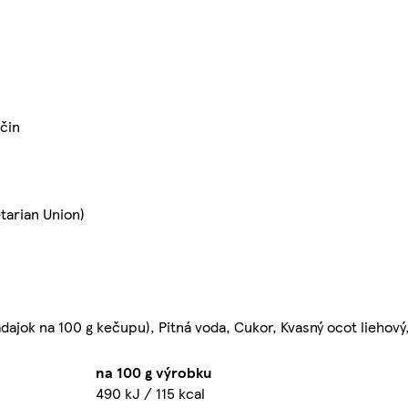
jčin
tarian Union)
dajok na 100 g kečupu), Pitná voda, Cukor, Kvasný ocot liehový,
na 100 g výrobku
490 kJ / 115 kcal