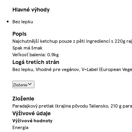
Hlavné výhody
Bez lepku
Popis
Najchutnější ketchup pouze z pěti ingrediencí s 220g ra
Spak má šmak
Veľkosť balenia: 0.9kg
Logá tretích strán
Bez lepku, Vhodné pre vegánov, V-Label (European Vege
Zloženie
Zloženie
Paradajkový pretlak (krajina pôvodu Taliansko, 210 g para
Výživové údaje
Výživové hodnoty
Energia