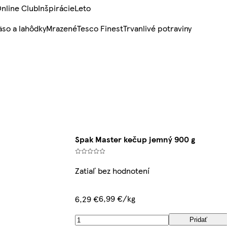
nline Club
Inšpirácie
Leto
so a lahôdky
Mrazené
Tesco Finest
Trvanlivé potraviny
Spak Master kečup jemný 900 g
Zatiaľ bez hodnotení
6,99 €/kg
6,29 €
Pridať