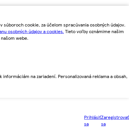
m v súboroch cookie, za účelom spracúvania osobných údajov.
anu osobných údajov a cookies.
Tieto voľby oznámime našim
a našom webe.
ť k informáciám na zariadení. Personalizovaná reklama a obsah,
Prihlásiť
Zaregistrovať
sa
sa