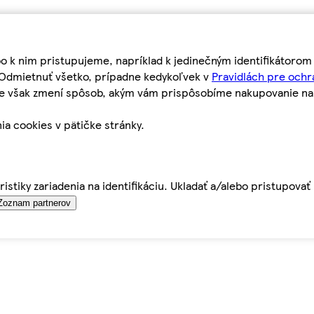
bo k nim pristupujeme, napríklad k jedinečným identifikátoro
o Odmietnuť všetko, prípadne kedykoľvek v
Pravidlách pre ochr
tie však zmení spôsob, akým vám prispôsobíme nakupovanie n
ia cookies v pätičke stránky.
istiky zariadenia na identifikáciu. Ukladať a/alebo pristupova
Zoznam partnerov