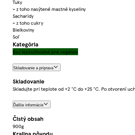
Tuky
- z toho nasýtené mastné kyseliny
Sacharidy
- z toho cukry
Bielkoviny
Soľ
Kategória
Bez lepku
Vhodné pre vegánov
Skladovanie a príprava
Skladovanie
Skladujte pri teplote od +2 °C do +25 °C. Po otvorení uch
Ďalšie informácie
Čistý obsah
900g
Krajina pôvodu