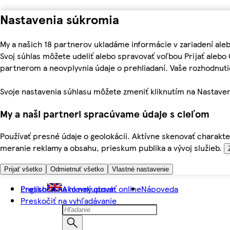
Nastavenia súkromia
My a našich 18 partnerov ukladáme informácie v zariadení ale
Svoj súhlas môžete udeliť alebo spravovať voľbou Prijať aleb
partnerom a neovplyvnia údaje o prehliadaní. Vaše rozhodnu
Svoje nastavenia súhlasu môžete zmeniť kliknutím na Nastaven
My a naši partneri spracúvame údaje s cieľom
Používať presné údaje o geolokácii. Aktívne skenovať charakter
meranie reklamy a obsahu, prieskum publika a vývoj služieb.
Prijať všetko
Odmietnuť všetko
Vlastné nastavenie
Preskočiť na hlavný obsah
English
Ako nakupovať online
Nápoveda
Preskočiť na vyhľadávanie