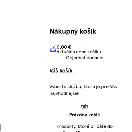
Nákupný košík
0,00 €
Aktuálna cena košíku
0,00 €
Aktuálna cena košíku
Objednať dodanie
Váš košík
Vyberte službu, ktorá je pre Vás
najvhodnejšie
Prázdny košík
Produkty, ktoré pridáte do