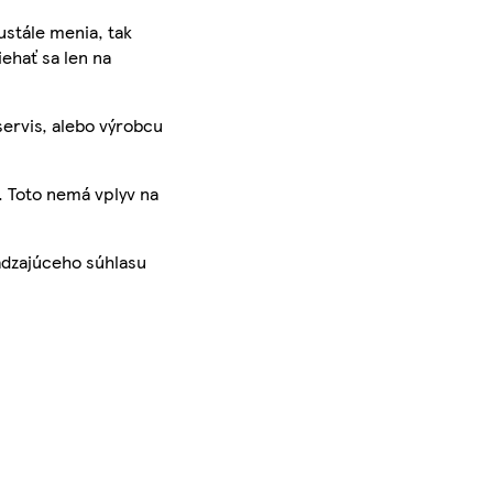
ustále menia, tak
iehať sa len na
servis, alebo výrobcu
. Toto nemá vplyv na
ádzajúceho súhlasu