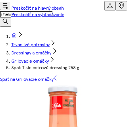
Preskočiť na hlavný obsah
Preskočiť na vyhľadávanie
Trvanlivé potraviny
Dressingy a omáčky
Grilovacie omáčky
Spak Tisíc ostrovů dressing 258 g
Späť na Grilovacie omáčky