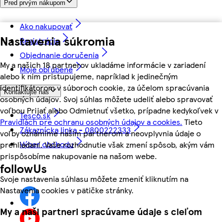
Pred prvým nákupom
Ako nakupovať
Nastavenia súkromia
Registrácia
Objednanie doručenia
My a našich 18 partnerov ukladáme informácie v zariadení
Moje obľúbené
alebo k nim pristupujeme, napríklad k jedinečným
identifikátorom v súboroch cookie, za účelom spracúvania
Kontaktujte nás
osobných údajov. Svoj súhlas môžete udeliť alebo spravovať
voľbou Prijať alebo Odmietnuť všetko, prípadne kedykoľvek v
Tesco.sk
Pravidlách pre ochranu osobných údajov a cookies.
Tieto
Zákaznícka linka - 0800222333
voľby oznámime našim partnerom a neovplyvnia údaje o
Výber obchodu
prehliadaní. Vaše rozhodnutie však zmení spôsob, akým vám
prispôsobíme nakupovanie na našom webe.
followUs
Svoje nastavenia súhlasu môžete zmeniť kliknutím na
Nastavenia cookies v pätičke stránky.
My a naši partneri spracúvame údaje s cieľom