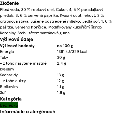
Zloženie
Pitná voda, 30 % repkový olej, Cukor, 4, 5 % paradajkový
pretlak, 3, 6 % červená paprika, Kvasný ocot liehový, 3 %
citrónová šťava, Sušené odstredené
mlieko
, Jedlá soľ, 1, 6 %
pažítka, Semeno
horčice
, Modifikovaný kukuřičný škrob,
Koreniny, Stabilizátor: xantánová guma
Výživové údaje
Výživové hodnoty
na 100 g
Energia
1361 kJ/329 kcal
Tuky
30 g
- z toho nasýtené mastné
2,4 g
kyseliny
Sacharidy
13 g
- z toho cukry
12 g
Bielkoviny
1,1 g
Soľ
1,9 g
Kategória
Bez lepku
Informácie o alergénoch