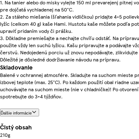
1. Na tanier alebo do misky vylejte 150 ml prevarejenj pitnej v
pre dojčatá vychladenej na 50°C.
2. Za stáleho miešania (šľahania vidličkou) pridajte 4-5 polie
lyžíc (celkom 40 g) kaše Hami. Hustotu kaše môžete podľa po
upraviť pridaním vody či prášku.
3. Dôkladne premiešajte a nechajte chvíľu odstáť. Na príprav
použite vždy len suchú lyžicu. Kašu pripravujte a podávajte vž
čerstvú. Nedojedenú porciu už znovu nepodávajte, zlikvidujte 
Dôležité je dôsledné dodržiavanie návodu na prípravu.
Skladovanie
Balené v ochrannej atmosfére. Skladujte na suchom mieste pr
izbovej teplote (max. 25°C). Po každom použití obal riadne uzav
uchovávajte na suchom mieste (nie v chladničke)! Po otvorení
spotrebujte do 3-4 týždňov.
Ďalšie informácie
Čistý obsah
210g