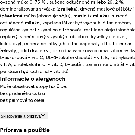
ovsená múka 0, 75 %), sušené odtučnené
mlieko
26, 2 %,
demineralizovaná srvátka (z
mlieka
), drvené maslové piškóty 
(
pšenicná
múka (obsahuje
sóju
),
maslo
(z
mlieka
), sušené
odtučnené
mlieko
, kypriaca látka: hydrogénuhličitan amónny,
regulátor kyslosti: kyselina citrónová), rastlinné oleje (slnečni
repkový, slnečnicový s vysokým obsahom kyseliny olejovej,
kokosový), minerálne látky (uhličitan vápenatý, difosforečnan
železitý, jodid draselný), prírodná vanilková aróma, vitamíny (k
L-askorbová - vit. C, DL-α-tokoferylacetát - vit. E, retinylacet
vit. A, cholekalciferol - vit. D, D-biotín, tiamín mononitrát - vit
pyridoxín hydrochlorid - vit. B6)
Informácie o alergénoch
Môže obsahovat stopy horčice.
bez pridaného cukru
bez palmového oleja
Skladovanie a príprava
Príprava a použitie