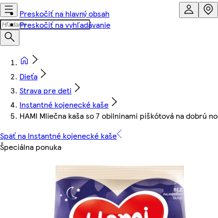
Preskočiť na hlavný obsah
Preskočiť na vyhľadávanie
Dieťa
Strava pre deti
Instantné kojenecké kaše
HAMI Mliečna kaša so 7 obilninami piškótová na dobrú n
Späť na Instantné kojenecké kaše
Špeciálna ponuka