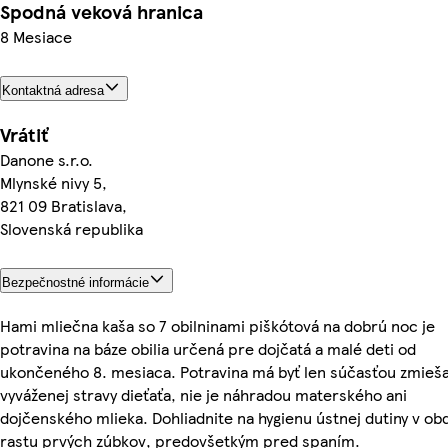
Spodná veková hranica
8 Mesiace
Kontaktná adresa
Vrátiť
Danone s.r.o.
Mlynské nivy 5,
821 09 Bratislava,
Slovenská republika
Bezpečnostné informácie
Hami mliečna kaša so 7 obilninami piškótová na dobrú noc je
potravina na báze obilia určená pre dojčatá a malé deti od
ukončeného 8. mesiaca. Potravina má byť len súčasťou zmieša
vyváženej stravy dieťaťa, nie je náhradou materského ani
dojčenského mlieka. Dohliadnite na hygienu ústnej dutiny v ob
rastu prvých zúbkov, predovšetkým pred spaním.