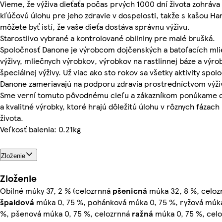
Vieme, že výživa dieťaťa počas prvých 1000 dní života zohráva
kľúčovú úlohu pre jeho zdravie v dospelosti, takže s kašou Ha
môžete byť istí, že vaše dieťa dostáva správnu výživu.
Starostlivo vybrané a kontrolované obilniny pre malé brušká.
Spoločnosť Danone je výrobcom dojčenských a batoľacích mli
výživy, mliečnych výrobkov, výrobkov na rastlinnej báze a výro
špeciálnej výživy. Už viac ako sto rokov sa všetky aktivity spol
Danone zameriavajú na podporu zdravia prostredníctvom výži
Sme verní tomuto pôvodnému cieľu a zákazníkom ponúkame 
a kvalitné výrobky, ktoré hrajú dôležitú úlohu v rôznych fázach 
života.
Veľkosť balenia: 0.21kg
Zloženie
Zloženie
Obilné múky 37, 2 % (celozrnná
pšenicná
múka 32, 8 %, celoz
špaldová
múka 0, 75 %, pohánková múka 0, 75 %, ryžová múka
%, pšenová múka 0, 75 %, celozrnná
ražná
múka 0, 75 %, cel