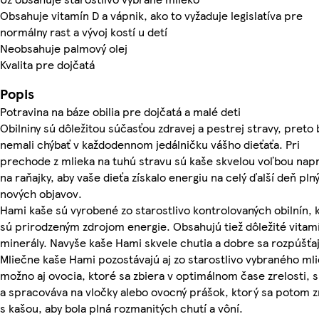
Obsahuje vitamín D a vápnik, ako to vyžaduje legislatíva pre
normálny rast a vývoj kostí u detí
Neobsahuje palmový olej
Kvalita pre dojčatá
Popis
Potravina na báze obilia pre dojčatá a malé deti
Obilniny sú dôležitou súčasťou zdravej a pestrej stravy, preto 
nemali chýbať v každodennom jedálničku vášho dieťaťa. Pri
prechode z mlieka na tuhú stravu sú kaše skvelou voľbou napr
na raňajky, aby vaše dieťa získalo energiu na celý ďalší deň pln
nových objavov.
Hami kaše sú vyrobené zo starostlivo kontrolovaných obilnín, 
sú prirodzeným zdrojom energie. Obsahujú tiež dôležité vitamí
minerály. Navyše kaše Hami skvele chutia a dobre sa rozpúšťa
Mliečne kaše Hami pozostávajú aj zo starostlivo vybraného mli
možno aj ovocia, ktoré sa zbiera v optimálnom čase zrelosti, s
a spracováva na vločky alebo ovocný prášok, ktorý sa potom 
s kašou, aby bola plná rozmanitých chutí a vôní.