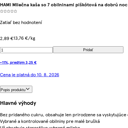
HAMI Mliečna kaša so 7 obilninami piškótová na dobrú noc
Zatiaľ bez hodnotení
13,76 €/kg
2,89 €
Pridať
-11%, predtým 3,25 €
Cena je platná do 10. 8. 2026
Popis produktu
Hlavné výhody
Bez pridaného cukru, obsahuje len prirodzene sa vyskytujúce
Vybrané a kontrolované obilniny pre malé brušká
Už obsahuje starostlivo vybrané mlieko