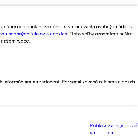
m v súboroch cookie, za účelom spracúvania osobných údajov.
anu osobných údajov a cookies.
Tieto voľby oznámime našim
a našom webe.
ť k informáciám na zariadení. Personalizovaná reklama a obsah,
Prihlásiť
Zaregistrovať
sa
sa