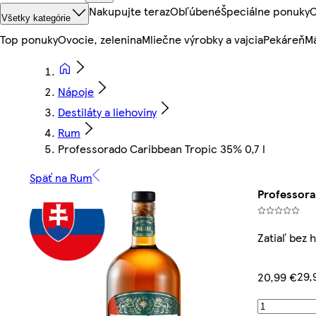
Nakupujte teraz
Obľúbené
Špeciálne ponuky
O
Všetky kategórie
Top ponuky
Ovocie, zelenina
Mliečne výrobky a vajcia
Pekáreň
Mä
Nápoje
Destiláty a liehoviny
Rum
Professorado Caribbean Tropic 35% 0,7 l
Späť na Rum
Professora
Zatiaľ bez 
29,
20,99 €