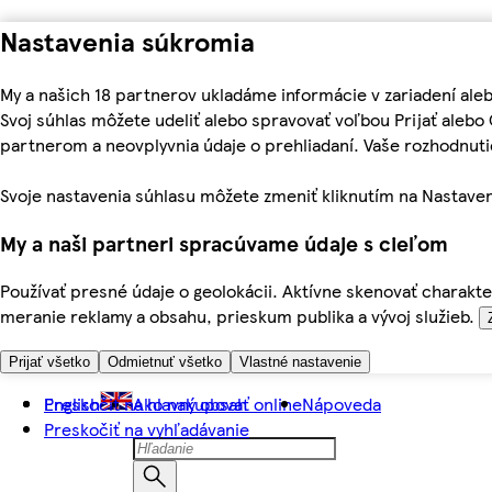
Nastavenia súkromia
My a našich 18 partnerov ukladáme informácie v zariadení ale
Svoj súhlas môžete udeliť alebo spravovať voľbou Prijať aleb
partnerom a neovplyvnia údaje o prehliadaní. Vaše rozhodnu
Svoje nastavenia súhlasu môžete zmeniť kliknutím na Nastaven
My a naši partneri spracúvame údaje s cieľom
Používať presné údaje o geolokácii. Aktívne skenovať charakter
meranie reklamy a obsahu, prieskum publika a vývoj služieb.
Prijať všetko
Odmietnuť všetko
Vlastné nastavenie
Preskočiť na hlavný obsah
English
Ako nakupovať online
Nápoveda
Preskočiť na vyhľadávanie