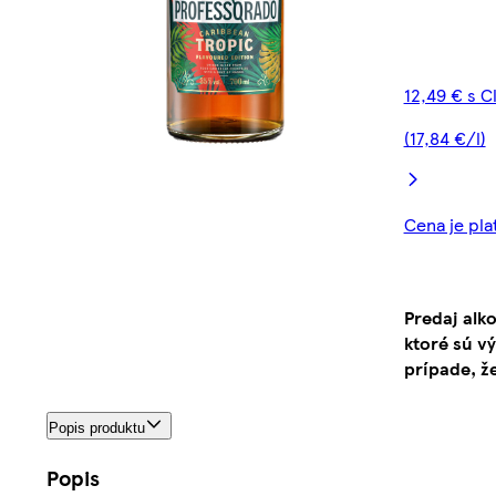
12,49 € s C
(17,84 €/l)
Cena je pla
Predaj alk
ktoré sú v
prípade, ž
Popis produktu
Popis