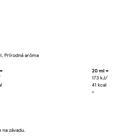
el, Prírodná aróma
 =
20 ml =
/
173 kJ/
l
41 kcal
-
e na závadu.