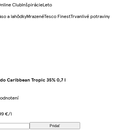
nline Club
Inšpirácie
Leto
so a lahôdky
Mrazené
Tesco Finest
Trvanlivé potraviny
do Caribbean Tropic 35% 0,7 l
hodnotení
99 €/l
Pridať