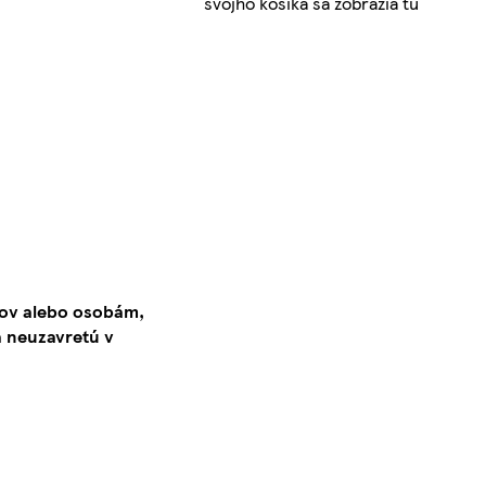
svojho košíka sa zobrazia tu
kov alebo osobám,
 neuzavretú v