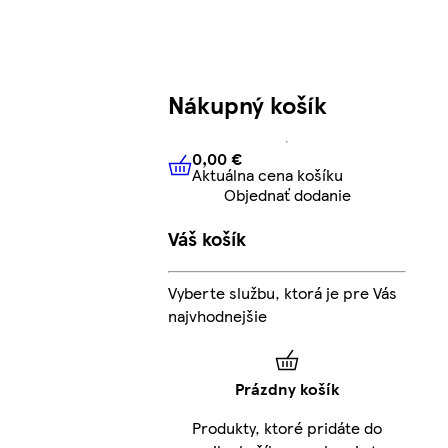
Nákupný košík
0,00 €
Aktuálna cena košíku
0,00 €
Aktuálna cena košíku
Objednať dodanie
Váš košík
Vyberte službu, ktorá je pre Vás
najvhodnejšie
Prázdny košík
Produkty, ktoré pridáte do