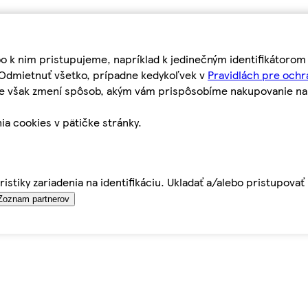
bo k nim pristupujeme, napríklad k jedinečným identifikátoro
o Odmietnuť všetko, prípadne kedykoľvek v
Pravidlách pre ochr
tie však zmení spôsob, akým vám prispôsobíme nakupovanie n
ia cookies v pätičke stránky.
istiky zariadenia na identifikáciu. Ukladať a/alebo pristupova
Zoznam partnerov