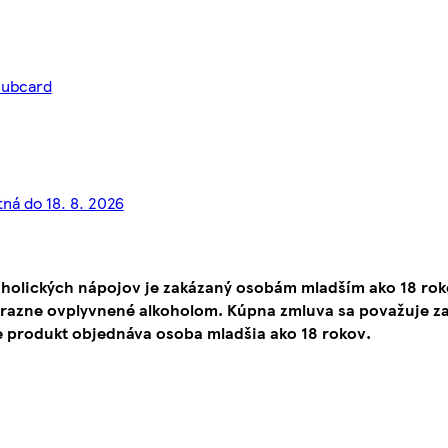
lubcard
tná do 18. 8. 2026
oholických nápojov je zakázaný osobám mladším ako 18 ro
ýrazne ovplyvnené alkoholom. Kúpna zmluva sa považuje za
e produkt objednáva osoba mladšia ako 18 rokov.