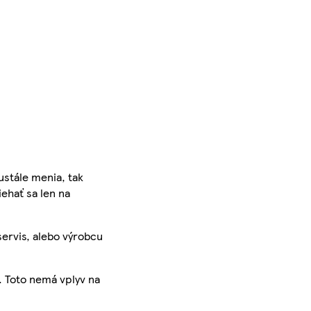
ustále menia, tak
iehať sa len na
servis, alebo výrobcu
. Toto nemá vplyv na