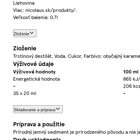
Liehovina
Viac: nicolaus.sk/produkty/.
Veľkosť balenia: 0.7l
Zloženie
Zloženie
Trstinový destilát, Voda, Cukor, Farbivo: obyčajný karam
Výživové údaje
Výživové hodnoty
100 ml
Energetická hodnota
865 kJ
-
206 kca
35 x 20 ml
-
Skladovanie a príprava
Príprava a použitie
Prírodný jemný sediment je prirodzeného pôvodu a nie j
Druh uskladnenia