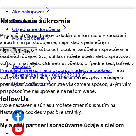
Ako nakupovať
Nastavenia súkromia
Registrácia
Objednanie doručenia
My a našich 18 partnerov ukladáme informácie v zariadení
Moje obľúbené
alebo k nim pristupujeme, napríklad k jedinečným
identifikátorom v súboroch cookie, za účelom spracúvania
Kontaktujte nás
osobných údajov. Svoj súhlas môžete udeliť alebo spravovať
voľbou Prijať alebo Odmietnuť všetko, prípadne kedykoľvek v
Tesco.sk
Pravidlách pre ochranu osobných údajov a cookies.
Tieto
Zákaznícka linka - 0800222333
voľby oznámime našim partnerom a neovplyvnia údaje o
Výber obchodu
prehliadaní. Vaše rozhodnutie však zmení spôsob, akým vám
prispôsobíme nakupovanie na našom webe.
followUs
Svoje nastavenia súhlasu môžete zmeniť kliknutím na
Nastavenia cookies v pätičke stránky.
My a naši partneri spracúvame údaje s cieľom