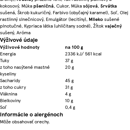
kokosový, Múka
pšeničná
, Cukor, Múka
sójová
,
Srvátka
sušená, Škrob kukuričný, Farbivo (obyčajný karamel), Soľ, Olej
rastlinný slnečnicový, Emulgátor (lecitíny),
Mlieko
sušené
plnotučné, Kypriaca látka (uhličitany sodné), Žĺtok
vaječný
sušený, Aróma
Výživové údaje
Výživové hodnoty
na 100 g
Energia
2336 kJ/ 561 kcal
Tuky
37 g
z toho nasýtené mastné
20 g
kyseliny
Sacharidy
45 g
z toho cukry
31 g
Vláknina
4 g
Bielkoviny
10 g
Soľ
0,4 g
Informácie o alergénoch
Môže obsahovať orechy.