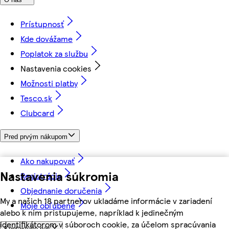
Prístupnosť
Kde dovážame
Poplatok za službu
Nastavenia cookies
Možnosti platby
Tesco.sk
Clubcard
Pred prvým nákupom
Ako nakupovať
Nastavenia súkromia
Registrácia
Objednanie doručenia
My a našich 18 partnerov ukladáme informácie v zariadení
Moje obľúbené
alebo k nim pristupujeme, napríklad k jedinečným
identifikátorom v súboroch cookie, za účelom spracúvania
Kontaktujte nás