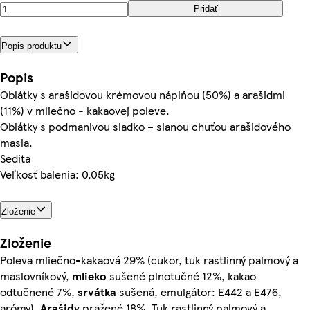
Pridať
Popis produktu
Popis
Oblátky s arašidovou krémovou náplňou (50%) a arašidmi
(11%) v mliečno - kakaovej poleve.
Oblátky s podmanivou sladko – slanou chuťou arašidového
masla.
Sedita
Veľkosť balenia: 0.05kg
Zloženie
Zloženie
Poleva mliečno-kakaová 29% (cukor, tuk rastlinný palmový a
maslovníkový,
mlieko
sušené plnotučné 12%, kakao
odtučnené 7%,
srvátka
sušená, emulgátor: E442 a E476,
arómy),
Arašidy
pražené 18%, Tuk rastlinný palmový a