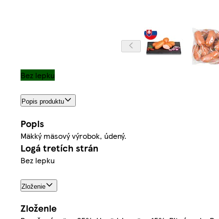
Bez lepku
Popis produktu
Popis
Mäkký mäsový výrobok, údený.
Logá tretích strán
Bez lepku
Zloženie
Zloženie