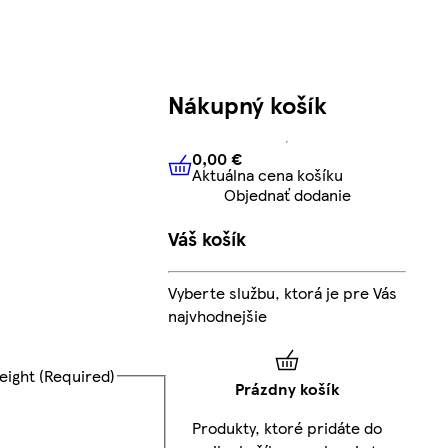
Nákupný košík
0,00 €
Aktuálna cena košíku
0,00 €
Aktuálna cena košíku
Objednať dodanie
Váš košík
Vyberte službu, ktorá je pre Vás
najvhodnejšie
eight
(Required)
Prázdny košík
Produkty, ktoré pridáte do