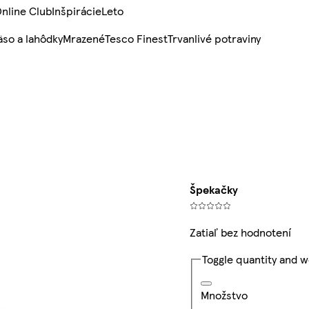
nline Club
Inšpirácie
Leto
so a lahôdky
Mrazené
Tesco Finest
Trvanlivé potraviny
Špekačky
Zatiaľ bez hodnotení
Toggle quantity and w
Množstvo