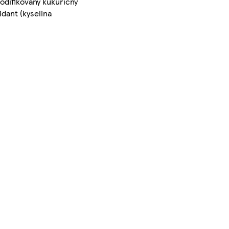
odifikovaný kukuričný
idant (kyselina