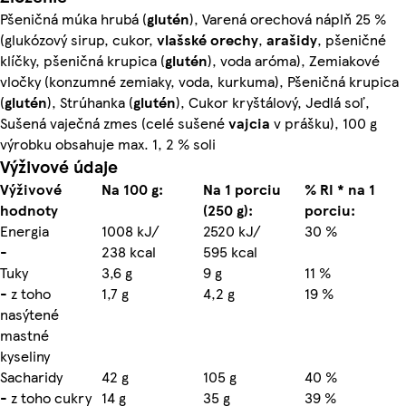
Pšeničná múka hrubá (
glutén
), Varená orechová náplň 25 %
(glukózový sirup, cukor,
vlašské orechy
,
arašidy
, pšeničné
klíčky, pšeničná krupica (
glutén
), voda aróma), Zemiakové
vločky (konzumné zemiaky, voda, kurkuma), Pšeničná krupica
(
glutén
), Strúhanka (
glutén
), Cukor kryštálový, Jedlá soľ,
Sušená vaječná zmes (celé sušené
vajcia
v prášku), 100 g
výrobku obsahuje max. 1, 2 % soli
Výživové údaje
Výživové
Na 100 g:
Na 1 porciu
% RI * na 1
hodnoty
(250 g):
porciu:
Energia
1008 kJ/
2520 kJ/
30 %
-
238 kcal
595 kcal
Tuky
3,6 g
9 g
11 %
- z toho
1,7 g
4,2 g
19 %
nasýtené
mastné
kyseliny
Sacharidy
42 g
105 g
40 %
- z toho cukry
14 g
35 g
39 %