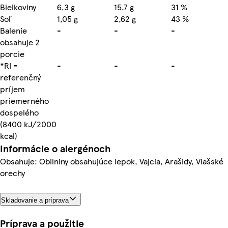
Bielkoviny
6,3 g
15,7 g
31 %
Soľ
1,05 g
2,62 g
43 %
Balenie
-
-
-
obsahuje 2
porcie
*RI =
-
-
-
referenčný
príjem
priemerného
dospelého
(8400 kJ/2000
kcal)
Informácie o alergénoch
Obsahuje: Obilniny obsahujúce lepok, Vajcia, Arašidy, Vlašské
orechy
Skladovanie a príprava
Príprava a použitie