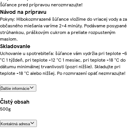
Šúľance pred prípravou nerozmrazujte!
Návod na prípravu
Pokyny: Hlbokozmrazené šúľance vložíme do vriacej vody a za
občasného miešania varíme 2-4 minúty. Podávame posypané
strúhankou, práškovým cukrom a preliate rozpusteným
maslom.
Skladovanie
Uchovanie u spotrebiteľa: šúľance vám vydržia pri teplote -6
°C 1 týždeň, pri teplote -12 °C 1 mesiac, pri teplote -18 °C do
dátumu minimálnej trvanlivosti (pozri nižšie). Skladujte pri
teplote -18 °C alebo nižšej. Po rozmrazení opäť nezmrazujte!
Ďalšie informácie
Čistý obsah
500g
Kontaktná adresa