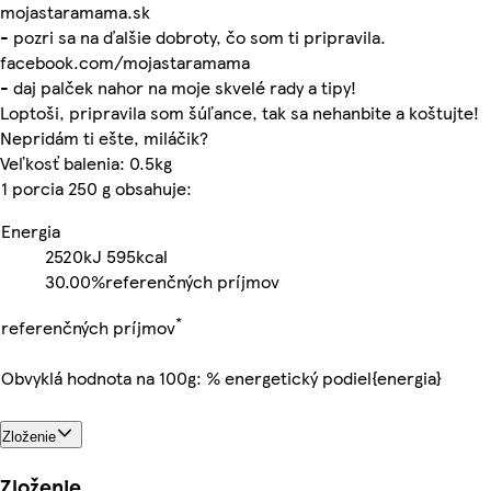
mojastaramama.sk
- pozri sa na ďalšie dobroty, čo som ti pripravila.
facebook.com/mojastaramama
- daj palček nahor na moje skvelé rady a tipy!
Loptoši, pripravila som šúľance, tak sa nehanbite a koštujte!
Nepridám ti ešte, miláčik?
Veľkosť balenia: 0.5kg
1 porcia 250 g obsahuje:
Energia
2520kJ
595kcal
30.00%
referenčných príjmov
*
referenčných príjmov
Obvyklá hodnota na 100g: % energetický podiel{energia}
Zloženie
Zloženie