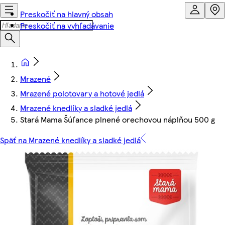
Preskočiť na hlavný obsah
Preskočiť na vyhľadávanie
Mrazené
Mrazené polotovary a hotové jedlá
Mrazené knedlíky a sladké jedlá
Stará Mama Šúľance plnené orechovou náplňou 500 g
Späť na Mrazené knedlíky a sladké jedlá