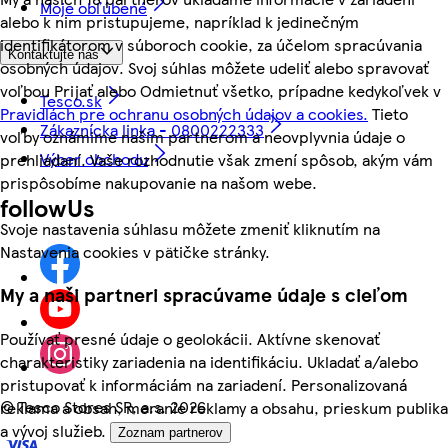
Moje obľúbené
alebo k nim pristupujeme, napríklad k jedinečným
identifikátorom v súboroch cookie, za účelom spracúvania
Kontaktujte nás
osobných údajov. Svoj súhlas môžete udeliť alebo spravovať
voľbou Prijať alebo Odmietnuť všetko, prípadne kedykoľvek v
Tesco.sk
Pravidlách pre ochranu osobných údajov a cookies.
Tieto
Zákaznícka linka - 0800222333
voľby oznámime našim partnerom a neovplyvnia údaje o
Výber obchodu
prehliadaní. Vaše rozhodnutie však zmení spôsob, akým vám
prispôsobíme nakupovanie na našom webe.
followUs
Svoje nastavenia súhlasu môžete zmeniť kliknutím na
Nastavenia cookies v pätičke stránky.
My a naši partneri spracúvame údaje s cieľom
Používať presné údaje o geolokácii. Aktívne skenovať
charakteristiky zariadenia na identifikáciu. Ukladať a/alebo
pristupovať k informáciám na zariadení. Personalizovaná
©
Tesco Stores SR, a.s. 2026
reklama a obsah, meranie reklamy a obsahu, prieskum publika
a vývoj služieb.
Zoznam partnerov