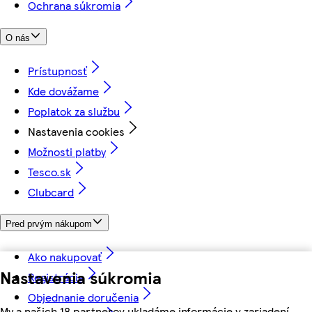
Ochrana súkromia
O nás
Prístupnosť
Kde dovážame
Poplatok za službu
Nastavenia cookies
Možnosti platby
Tesco.sk
Clubcard
Pred prvým nákupom
Ako nakupovať
Nastavenia súkromia
Registrácia
Objednanie doručenia
My a našich 18 partnerov ukladáme informácie v zariadení