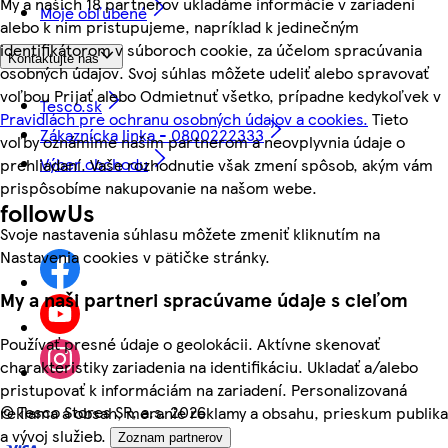
My a našich 18 partnerov ukladáme informácie v zariadení
Moje obľúbené
alebo k nim pristupujeme, napríklad k jedinečným
identifikátorom v súboroch cookie, za účelom spracúvania
Kontaktujte nás
osobných údajov. Svoj súhlas môžete udeliť alebo spravovať
voľbou Prijať alebo Odmietnuť všetko, prípadne kedykoľvek v
Tesco.sk
Pravidlách pre ochranu osobných údajov a cookies.
Tieto
Zákaznícka linka - 0800222333
voľby oznámime našim partnerom a neovplyvnia údaje o
Výber obchodu
prehliadaní. Vaše rozhodnutie však zmení spôsob, akým vám
prispôsobíme nakupovanie na našom webe.
followUs
Svoje nastavenia súhlasu môžete zmeniť kliknutím na
Nastavenia cookies v pätičke stránky.
My a naši partneri spracúvame údaje s cieľom
Používať presné údaje o geolokácii. Aktívne skenovať
charakteristiky zariadenia na identifikáciu. Ukladať a/alebo
pristupovať k informáciám na zariadení. Personalizovaná
©
Tesco Stores SR, a.s. 2026
reklama a obsah, meranie reklamy a obsahu, prieskum publika
a vývoj služieb.
Zoznam partnerov