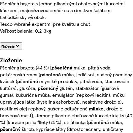
Pšeničná bageta s jemne pikantnými obaľovanými kuracími
kúskami, majonézovou omáčkou a rímskym šalátom.
Lahôdkársky výrobok.
Tesco vybrané expertmi pre kvalitu a chuť.
Veľkosť balenia: 0.213kg
Zloženie
Zloženie
Pšeničná bageta (44 %) [
pšeničná
múka, pitná voda,
pekárenská zmes (
pšeničná
múka, jedlá soľ, sušený pšeničný
kvások (
pšeničné
mlynské produkty, pitná voda, štartovacie
kultúry), glukóza,
pšeničný
glutén, stabilizátor (guarová
guma), kukuričná múka, emulgátor (repkový lecitín), múku
upravujúca látka (kyselina askorbová), neaktívne droždie),
rastlinný olej repkový, sušené odtučnené
mlieko
, droždie,
bravčová masť], Jemne pikantné obaľované kuracie kúsky (40
%) [kuracie prsia filety (74 %), strúhanka (
pšeničná
múka,
pšeničný
škrob, kypríace látky (difosforečnany, uhličitany