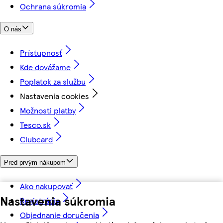
Ochrana súkromia
O nás
Prístupnosť
Kde dovážame
Poplatok za službu
Nastavenia cookies
Možnosti platby
Tesco.sk
Clubcard
Pred prvým nákupom
Ako nakupovať
Nastavenia súkromia
Registrácia
Objednanie doručenia