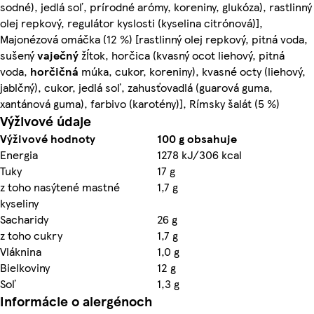
sodné), jedlá soľ, prírodné arómy, koreniny, glukóza), rastlinný
olej repkový, regulátor kyslosti (kyselina citrónová)],
Majonézová omáčka (12 %) [rastlinný olej repkový, pitná voda,
sušený
vaječný
žĺtok, horčica (kvasný ocot liehový, pitná
voda,
horčičná
múka, cukor, koreniny), kvasné octy (liehový,
jablčný), cukor, jedlá soľ, zahusťovadlá (guarová guma,
xantánová guma), farbivo (karotény)], Rímsky šalát (5 %)
Výživové údaje
Výživové hodnoty
100 g obsahuje
Energia
1278 kJ/306 kcal
Tuky
17 g
z toho nasýtené mastné
1,7 g
kyseliny
Sacharidy
26 g
z toho cukry
1,7 g
Vláknina
1,0 g
Bielkoviny
12 g
Soľ
1,3 g
Informácie o alergénoch