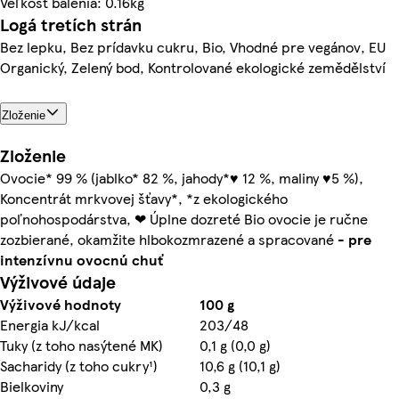
Veľkosť balenia: 0.16kg
Logá tretích strán
Bez lepku, Bez prídavku cukru, Bio, Vhodné pre vegánov, EU
Organický, Zelený bod, Kontrolované ekologické zemědělství
Zloženie
Zloženie
Ovocie* 99 % (jablko* 82 %, jahody*♥ 12 %, maliny ♥5 %),
Koncentrát mrkvovej šťavy*, *z ekologického
poľnohospodárstva, ❤ Úplne dozreté Bio ovocie je ručne
zozbierané, okamžite hlbokozmrazené a spracované -
pre
intenzívnu ovocnú chuť
Výživové údaje
Výživové hodnoty
100 g
Energia kJ/kcal
203/48
Tuky (z toho nasýtené MK)
0,1 g (0,0 g)
Sacharidy (z toho cukry¹)
10,6 g (10,1 g)
Bielkoviny
0,3 g