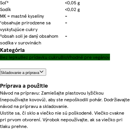
Soľ³
<0,05 g
Sodík
<0,02 g
MK = mastné kyseliny
-
¹obsahuje prirodzene sa
-
vyskytujúce cukry
³obsah soli je daný obsahom
-
sodíka v surovinách
Kategória
Bez lepku
Bez prídavku cukru
Bio
Vhodné pre vegánov
Skladovanie a príprava
Príprava a použitie
Návod na prípravu: Zamiešajte plastovou lyžičkou
(nepoužívajte kovovú), aby ste nepoškodili pohár. Dodržiavajte
návod na prípravu a skladovanie.
Uistite sa, či sklo a viečko nie sú poškodené. Viečko cvakne
pri prvom otvorení. Výrobok nepoužívajte, ak sa viečko pri
tlaku prehne.