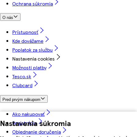
Ochrana súkromia
O nás
Prístupnosť
Kde dovážame
Poplatok za službu
Nastavenia cookies
Možnosti platby
Tesco.sk
Clubcard
Pred prvým nákupom
Ako nakupovať
Nastavenia súkromia
Registrácia
Objednanie doručenia