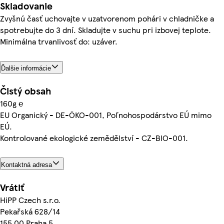
Skladovanie
Zvyšnú časť uchovajte v uzatvorenom pohári v chladničke a
spotrebujte do 3 dní. Skladujte v suchu pri izbovej teplote.
Minimálna trvanlivosť do: uzáver.
Ďalšie informácie
Čistý obsah
160g ℮
EU Organický - DE-ÖKO-001, Poľnohospodárstvo EÚ mimo
EÚ.
Kontrolované ekologické zemědělství - CZ-BIO-001.
Kontaktná adresa
Vrátiť
HiPP Czech s.r.o.
Pekařská 628/14
155 00 Praha 5