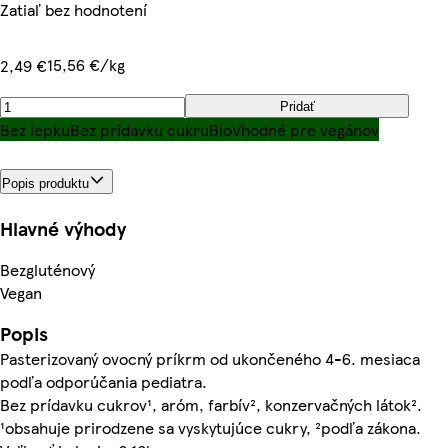
Zatiaľ bez hodnotení
15,56 €/kg
2,49 €
Pridať
Bez lepku
Bez prídavku cukru
Bio
Vhodné pre vegánov
Popis produktu
Hlavné výhody
Bezgluténový
Vegan
Popis
Pasterizovaný ovocný príkrm od ukončeného 4-6. mesiaca
podľa odporúčania pediatra.
Bez prídavku cukrov¹, aróm, farbív², konzervačných látok².
¹obsahuje prirodzene sa vyskytujúce cukry, ²podľa zákona.