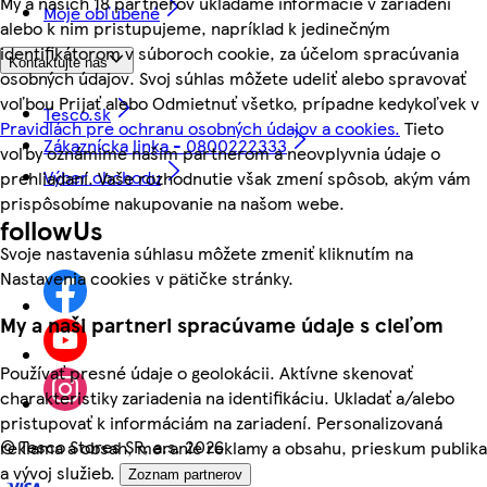
My a našich 18 partnerov ukladáme informácie v zariadení
Moje obľúbené
alebo k nim pristupujeme, napríklad k jedinečným
identifikátorom v súboroch cookie, za účelom spracúvania
Kontaktujte nás
osobných údajov. Svoj súhlas môžete udeliť alebo spravovať
voľbou Prijať alebo Odmietnuť všetko, prípadne kedykoľvek v
Tesco.sk
Pravidlách pre ochranu osobných údajov a cookies.
Tieto
Zákaznícka linka - 0800222333
voľby oznámime našim partnerom a neovplyvnia údaje o
Výber obchodu
prehliadaní. Vaše rozhodnutie však zmení spôsob, akým vám
prispôsobíme nakupovanie na našom webe.
followUs
Svoje nastavenia súhlasu môžete zmeniť kliknutím na
Nastavenia cookies v pätičke stránky.
My a naši partneri spracúvame údaje s cieľom
Používať presné údaje o geolokácii. Aktívne skenovať
charakteristiky zariadenia na identifikáciu. Ukladať a/alebo
pristupovať k informáciám na zariadení. Personalizovaná
©
Tesco Stores SR, a.s. 2026
reklama a obsah, meranie reklamy a obsahu, prieskum publika
a vývoj služieb.
Zoznam partnerov