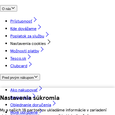
O nás
Prístupnosť
Kde dovážame
Poplatok za službu
Nastavenia cookies
Možnosti platby
Tesco.sk
Clubcard
Pred prvým nákupom
Ako nakupovať
Nastavenia súkromia
Registrácia
Objednanie doručenia
My a našich 18 partnerov ukladáme informácie v zariadení
Moje obľúbené