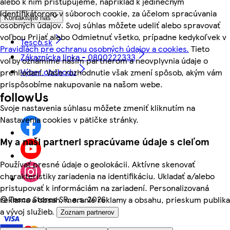
alebo k nim pristupujeme, napríklad k jedinečným
identifikátorom v súboroch cookie, za účelom spracúvania
Kontaktujte nás
osobných údajov. Svoj súhlas môžete udeliť alebo spravovať
voľbou Prijať alebo Odmietnuť všetko, prípadne kedykoľvek v
Tesco.sk
Pravidlách pre ochranu osobných údajov a cookies.
Tieto
Zákaznícka linka - 0800222333
voľby oznámime našim partnerom a neovplyvnia údaje o
Výber obchodu
prehliadaní. Vaše rozhodnutie však zmení spôsob, akým vám
prispôsobíme nakupovanie na našom webe.
followUs
Svoje nastavenia súhlasu môžete zmeniť kliknutím na
Nastavenia cookies v pätičke stránky.
My a naši partneri spracúvame údaje s cieľom
Používať presné údaje o geolokácii. Aktívne skenovať
charakteristiky zariadenia na identifikáciu. Ukladať a/alebo
pristupovať k informáciám na zariadení. Personalizovaná
©
Tesco Stores SR, a.s. 2026
reklama a obsah, meranie reklamy a obsahu, prieskum publika
a vývoj služieb.
Zoznam partnerov