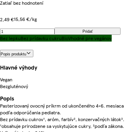
Zatiaľ bez hodnotení
15,56 €/kg
2,49 €
Pridať
Bez lepku
Bez prídavku cukru
Bio
Vhodné pre vegánov
Popis produktu
Hlavné výhody
Vegan
Bezgluténový
Popis
Pasterizovaný ovocný príkrm od ukončeného 4-6. mesiaca
podľa odporúčania pediatra.
Bez prídavku cukrov¹, aróm, farbív², konzervačných látok².
¹obsahuje prirodzene sa vyskytujúce cukry, ²podľa zákona.