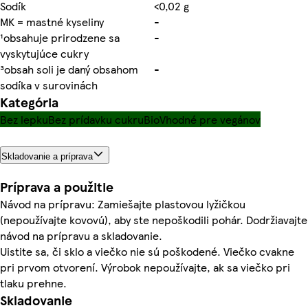
Sodík
<0,02 g
MK = mastné kyseliny
-
¹obsahuje prirodzene sa
-
vyskytujúce cukry
³obsah soli je daný obsahom
-
sodíka v surovinách
Kategória
Bez lepku
Bez prídavku cukru
Bio
Vhodné pre vegánov
Skladovanie a príprava
Príprava a použitie
Návod na prípravu: Zamiešajte plastovou lyžičkou
(nepoužívajte kovovú), aby ste nepoškodili pohár. Dodržiavajte
návod na prípravu a skladovanie.
Uistite sa, či sklo a viečko nie sú poškodené. Viečko cvakne
pri prvom otvorení. Výrobok nepoužívajte, ak sa viečko pri
tlaku prehne.
Skladovanie