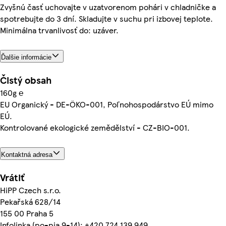
Zvyšnú časť uchovajte v uzatvorenom pohári v chladničke a
spotrebujte do 3 dní. Skladujte v suchu pri izbovej teplote.
Minimálna trvanlivosť do: uzáver.
Ďalšie informácie
Čistý obsah
160g ℮
EU Organický - DE-ÖKO-001, Poľnohospodárstvo EÚ mimo
EÚ.
Kontrolované ekologické zemědělství - CZ-BIO-001.
Kontaktná adresa
Vrátiť
HiPP Czech s.r.o.
Pekařská 628/14
155 00 Praha 5
Infolinka (po-pia 9-14): +420 724 139 949