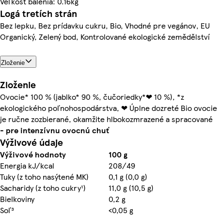
Veľkosť balenia: 0.16kg
Logá tretích strán
Bez lepku, Bez prídavku cukru, Bio, Vhodné pre vegánov, EU
Organický, Zelený bod, Kontrolované ekologické zemědělství
Zloženie
Zloženie
Ovocie* 100 % (jablko* 90 %, čučoriedky*❤ 10 %), *z
ekologického poľnohospodárstva, ❤ Úplne dozreté Bio ovocie
je ručne zozbierané, okamžite hlbokozmrazené a spracované
-
pre intenzívnu ovocnú chuť
Výživové údaje
Výživové hodnoty
100 g
Energia kJ/kcal
208/49
Tuky (z toho nasýtené MK)
0,1 g (0,0 g)
Sacharidy (z toho cukry¹)
11,0 g (10,5 g)
Bielkoviny
0,2 g
Soľ³
<0,05 g