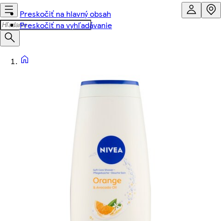
Preskočiť na hlavný obsah
Preskočiť na vyhľadávanie