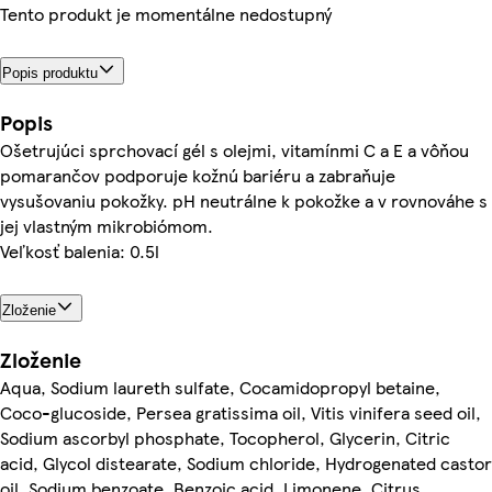
Tento produkt je momentálne nedostupný
Popis produktu
Popis
Ošetrujúci sprchovací gél s olejmi, vitamínmi C a E a vôňou
pomarančov podporuje kožnú bariéru a zabraňuje
vysušovaniu pokožky. pH neutrálne k pokožke a v rovnováhe s
jej vlastným mikrobiómom.
Veľkosť balenia: 0.5l
Zloženie
Zloženie
Aqua, Sodium laureth sulfate, Cocamidopropyl betaine,
Coco-glucoside, Persea gratissima oil, Vitis vinifera seed oil,
Sodium ascorbyl phosphate, Tocopherol, Glycerin, Citric
acid, Glycol distearate, Sodium chloride, Hydrogenated castor
oil, Sodium benzoate, Benzoic acid, Limonene, Citrus