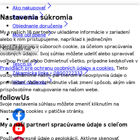
Ako nakupovať
Nastavenia súkromia
Registrácia
Objednanie doručenia
My a našich 18 partnerov ukladáme informácie v zariadení
Moje obľúbené
alebo k nim pristupujeme, napríklad k jedinečným
identifikátorom v súboroch cookie, za účelom spracúvania
Kontaktujte nás
osobných údajov. Svoj súhlas môžete udeliť alebo spravovať
voľbou Prijať alebo Odmietnuť všetko, prípadne kedykoľvek v
Tesco.sk
Pravidlách pre ochranu osobných údajov a cookies.
Tieto
Zákaznícka linka - 0800222333
voľby oznámime našim partnerom a neovplyvnia údaje o
Výber obchodu
prehliadaní. Vaše rozhodnutie však zmení spôsob, akým vám
prispôsobíme nakupovanie na našom webe.
followUs
Svoje nastavenia súhlasu môžete zmeniť kliknutím na
Nastavenia cookies v pätičke stránky.
My a naši partneri spracúvame údaje s cieľom
Používať presné údaje o geolokácii. Aktívne skenovať